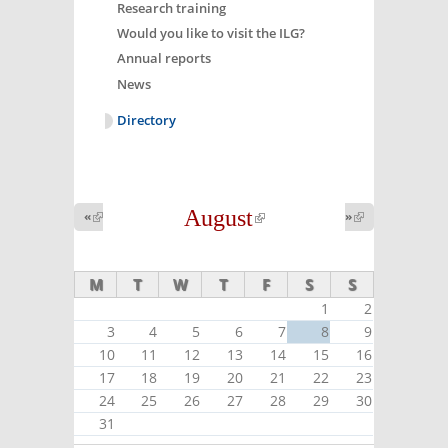
Research training
Would you like to visit the ILG?
Annual reports
News
Directory
August
(link is
«
(link is
»
(link is
external)
external)
external)
M
T
W
T
F
S
S
1
2
3
4
5
6
7
8
9
10
11
12
13
14
15
16
17
18
19
20
21
22
23
24
25
26
27
28
29
30
31