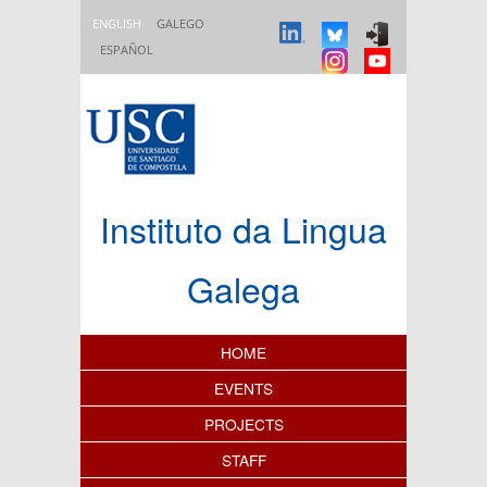
Skip to main content
ENGLISH
GALEGO
ESPAÑOL
Instituto da Lingua
Galega
Content Index
HOME
EVENTS
PROJECTS
STAFF