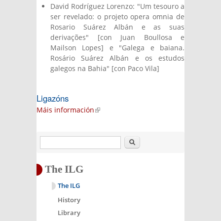
David Rodríguez Lorenzo: "Um tesouro a
ser revelado: o projeto opera omnia de
Rosario Suárez Albán e as suas
derivações" [con Juan Boullosa e
Mailson Lopes] e "Galega e baiana.
Rosário Suárez Albán e os estudos
galegos na Bahia" [con Paco Vila]
Ligazóns
Máis información
(link is external)
Search
The ILG
The ILG
History
Library