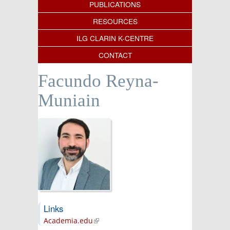
PUBLICATIONS
RESOURCES
ILG CLARIN K-CENTRE
CONTACT
Facundo Reyna-
Muniain
Links
Academia.edu
(link is external)