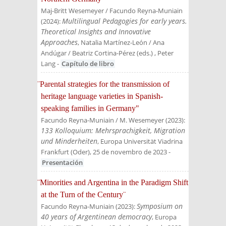
Maj-Britt Wesemeyer / Facundo Reyna-Muniain
Multilingual Pedagogies for early years.
(
2024
):
Theoretical Insights and Innovative
Approaches
, Natalia Martínez-León / Ana
Andúgar / Beatriz Cortina-Pérez (eds.)
, Peter
Lang
-
Capítulo de libro
¨Parental strategies for the transmission of
heritage language varieties in Spanish-
speaking families in Germany"
Facundo Reyna-Muniain / M. Wesemeyer
(
2023
):
133 Kolloquium: Mehrsprachigkeit, Migration
und Minderheiten
, Europa Universität Viadrina
Frankfurt (Oder), 25 de novembro de 2023
-
Presentación
¨Minorities and Argentina in the Paradigm Shift
at the Turn of the Century¨
Symposium on
Facundo Reyna-Muniain
(
2023
):
40 years of Argentinean democracy
, Europa