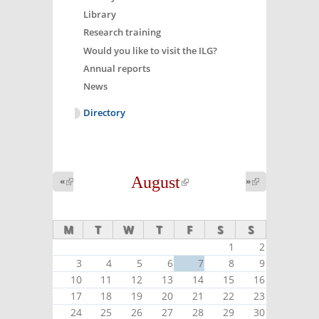
Library
Research training
Would you like to visit the ILG?
Annual reports
News
Directory
August
(link is
«
(link is
»
(link is
external)
external)
external)
M
T
W
T
F
S
S
1
2
3
4
5
6
7
8
9
10
11
12
13
14
15
16
17
18
19
20
21
22
23
24
25
26
27
28
29
30