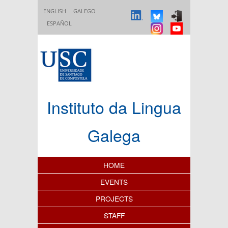
Skip to main content
ENGLISH
GALEGO
ESPAÑOL
Instituto da Lingua
Galega
Content Index
HOME
EVENTS
PROJECTS
STAFF