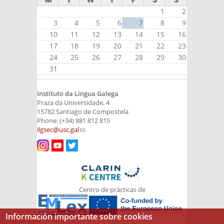
1
2
3
4
5
6
7
8
9
10
11
12
13
14
15
16
17
18
19
20
21
22
23
24
25
26
27
28
29
30
31
Instituto da Lingua Galega
Praza da Universidade, 4
15782 Santiago de Compostela
Phone: (+34) 881 812 815
ilgsec@usc.gal
(link sends e-mail)
Centro de prácticas de
Información importante sobre cookies