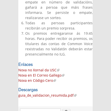
empate en número de validacións,
gañará a persoa que máis frases
informara. Se persiste o empate,
realizarase un sorteo.
Todas as persoas participantes
recibirán un premio sorpresa.
Os premios entregaranse ás 19:45
horas. Para poder recibir os premios, os
titulares das contas de Common Voice
rexistradas no Validatón deberán estar
presencialmente no ILG.
Enlaces
Nova no Xornal da USC
(link is external)
Nova en El Correo Gallego
(link is external)
Nova en Código Cero
(link is external)
Descargas
guia_de_validacion_resumida.pdf
(link is
external)
Search