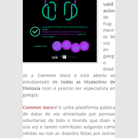
valid
ación
de
frag
ment
os de
voz
en
galeg
o
doad
os a Common Voice e está aberto ao
estudantado de
todas as titulacións de
Filoloxía
(non é preciso ser especialista en
galego).
Common Voice
(link is external)
é unha plataforma pública
de datos de voz alimentada por persoas
voluntarias de todo o mundo que doan a
súa voz e tamén contribúen xulgando como
válidas ou non as doazóns feitas por outras