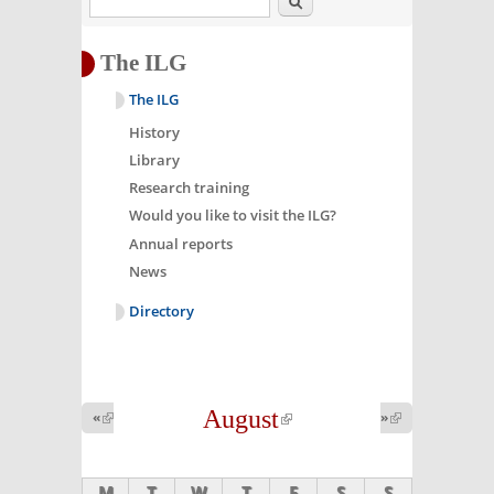
The ILG
The ILG
History
Library
Research training
Would you like to visit the ILG?
Annual reports
News
Directory
August
(link is
«
(link is
»
(link is
external)
external)
external)
M
T
W
T
F
S
S