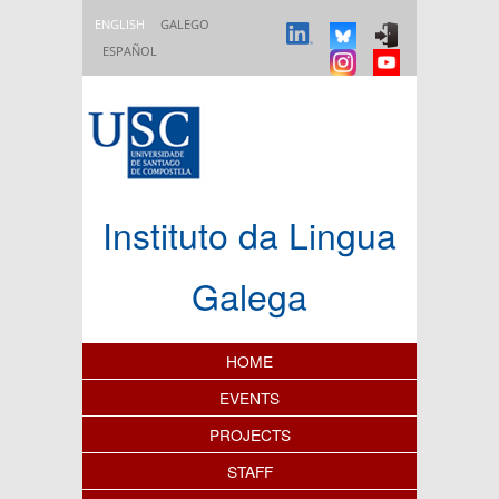
Skip to main content
ENGLISH
GALEGO
ESPAÑOL
Instituto da Lingua
Galega
Content Index
HOME
EVENTS
PROJECTS
STAFF