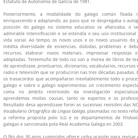
Estatuto de Autonomía de Galicia de 1981.
Posteriormente, a modalidade do galego común fixada
enriquecendo e adaptando, ao paso que se despregaba o autogo
posición do galego no sistema educativo se afianzaba, o seu
admirable intensificación e se estendía o seu uso instituciona
vida social. Ao tempo, os novos usos e os novos usuarios do
inédita diversidade de esixencias, dúbidas, problemas e deb
recursos, elaborar novos materiais, improvisar respostas 
adoptadas. Testemuño de todo iso son a morea de libros de tex
de aprendizaxe, prontuarios, dicionarios, vocabularios, recurso
radio e televisión que se produciron nas tres décadas pasadas. E
os trasacordos que acompañaron inevitablemente todo o proce
galego e sobre o galego experimentou un crecemento espectac
coma no ámbito restrinxido da investigación especializ
aprendemos moitas cousas, tanto os expertos e os profesio
Resultado desa aprendizaxe foron as sucesivas revisións das NO
Vocabulario Ortográfico da Lingua Galega
, plasmadas no texto ref
a reforma proposta polo ILG e os departamentos de Filoloxí
galegas e sancionada pola Real Academia Galega en 2003.
O fito dos 30 anos cumpridos ofrece unha ocasión para revisar 