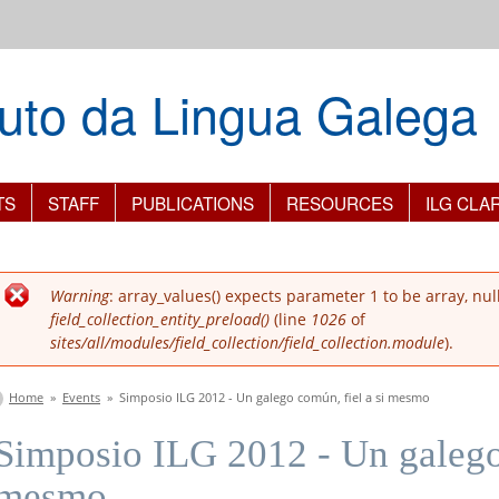
ituto da Lingua Galega
TS
STAFF
PUBLICATIONS
RESOURCES
ILG CLA
Error message
Warning
: array_values() expects parameter 1 to be array, nul
field_collection_entity_preload()
(line
1026
of
sites/all/modules/field_collection/field_collection.module
).
You are here
Home
»
Events
»
Simposio ILG 2012 - Un galego común, fiel a si mesmo
Simposio ILG 2012 - Un galego 
mesmo