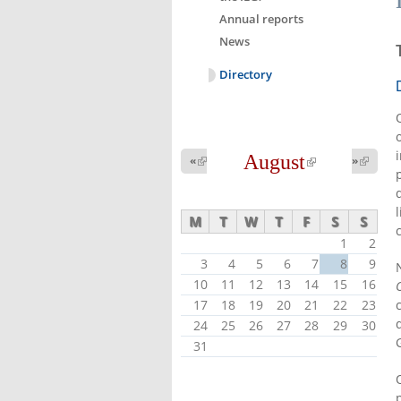
Annual reports
News
Directory
August
(link is
«
(link is
»
(link 
external)
external
external)
M
T
W
T
F
S
S
1
2
3
4
5
6
7
8
9
10
11
12
13
14
15
16
17
18
19
20
21
22
23
24
25
26
27
28
29
30
31