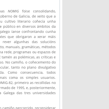
 nas
NOMIG
foise consolidando,
berno de Galicia, de xeito que a
 cultivo literario coñecía unha
l e público en diversos ámbitos da
 galego íanse confrontando cunha
ates que obrigaron a xerar máis
e rever algunhas das solucións
to, manuais, gramáticas, métodos
s na rede, programas ou espazos de
 tamén as polémicas, as críticas e
so. No camiño, o coñecemento do
ular, tanto no plano divulgativo
ada. Como consecuencia, todos
nais coma os simples usuarios.
MIG-82, primeiro as recollidas no
ormado de 1995, e, posteriormente,
a Galega das tres universidades
o camiño percorrido, reconsiderar