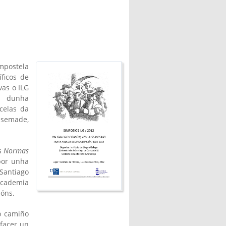
mpostela
ficos de
vas o ILG
ón dunha
celas da
asemade,
s
Normas
por unha
 Santiago
Academia
ións.
o camiño
 facer un