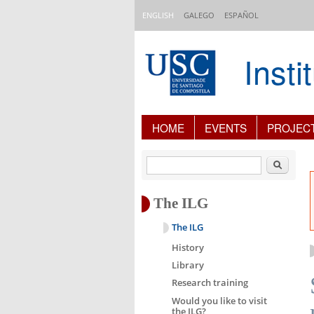
Skip to main content
ENGLISH
GALEGO
ESPAÑOL
Inst
Content Index
HOME
EVENTS
PROJEC
Search
The ILG
The ILG
History
Library
Research training
Would you like to visit
the ILG?