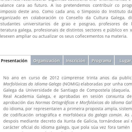
balance cara ao futuro. A iso pretendemos contribuír co pro
Simposio deste ano. Como cada ano, o Simposio do Instituto da
organizado en colaboración co Consello da Cultura Galega, di
estudantes universitarios de grao e posgrao, profesores de 
literatura galega, profesionais de distintos sectores e público en 
desexen ampliar ou actualizar os seus coñecementos na materia.
Sección
Presentación
(active
Organización
Inscrición
Programa
Lugar
tab)
No ano en curso de 2012 cúmprense trinta anos da publi
Morfolóxicas do Idioma Galego
(NOMIG) elaboradas por unha comis
Galega da Universidade de Santiago de Compostela (daquela, 
Real Academia Galega, e aprobadas en sesión conxunta de
aprobación das
Normas Ortográficas e Morfolóxicas do Idioma Ga
do idioma, por representaren a primeira proposta ampla, sistemá
de codificación ortográfica e morfolóxica do
galego común
. As
despois mediante decreto da Xunta de Galicia, tornándose así 
carácter oficial do idioma galego, que pola súa vez fora tamén