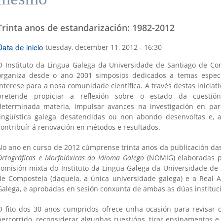
Trinta anos de estandarización: 1982-2012
Data de inicio
tuesday, december 11, 2012 - 16:30
O Instituto da Lingua Galega da Universidade de Santiago de Co
organiza desde o ano 2001 simposios dedicados a temas especí
interese para a nosa comunidade científica. A través destas iniciati
is
pretende propiciar a reflexión sobre o estado da cuesti
)
determinada materia, impulsar avances na investigación en par
lingüística galega desatendidas ou non abondo desenvoltas e, 
contribuír á renovación en métodos e resultados.
No ano en curso de 2012 cúmprense trinta anos da publicación da
Ortográficas e Morfolóxicas do Idioma Galego
(NOMIG) elaboradas 
comisión mixta do Instituto da Lingua Galega da Universidade de
de Compostela (daquela, a única universidade galega) e a Real 
Galega, e aprobadas en sesión conxunta de ambas as dúas instituc
O fito dos 30 anos cumpridos ofrece unha ocasión para revisar 
percorrido, reconsiderar algunhas cuestións, tirar ensinamentos e