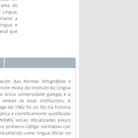
grama do
 Lingua,
ríxese a
lingua e
xeral que
cación das
Normas Ortográficas e
ión mixta do Instituto da Lingua
a única universidade galega) e a
 ambas as dúas institucións. A
lego
de 1982 foi un fito na historia
tica e cientificamente xustificada
NOMIG
serían oficializadas pouco
no primeiro código normativo con
 recoñecido como lingua oficial no