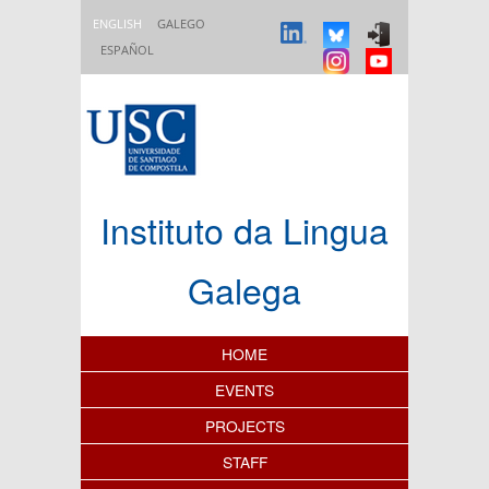
Skip to main content
ENGLISH
GALEGO
ESPAÑOL
Instituto da Lingua
Galega
Content Index
HOME
EVENTS
PROJECTS
STAFF