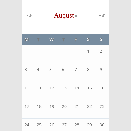
August
(link is
«
(link is
»
(link is
external)
external)
external)
M
T
W
T
F
S
S
1
2
3
4
5
6
7
8
9
10
11
12
13
14
15
16
17
18
19
20
21
22
23
24
25
26
27
28
29
30