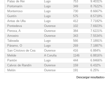
Palas de Rei
Lugo
753
9.4031%
Portomarín
Lugo
349
8.7622%
Monterroso
Lugo
730
8.6667%
Guntín
Lugo
575
8.5719%
Antas de Ulla
Lugo
412
7.7182%
Pontedeva
Ourense
102
7.6923%
Peroxa, A
Ourense
384
7.6221%
Amoeiro
Ourense
343
7.5534%
Taboada
Lugo
566
7.1891%
Páramo, O
Lugo
269
7.1887%
San Cristovo de Cea
Ourense
416
6.884%
Melide
A Coruña
1146
6.8816%
Pantón
Lugo
444
6.8466%
Calvos de Randín
Ourense
159
6.432%
Melón
Ourense
191
6.25%
Chantada
Lugo
1180
6.1382%
Descargar resultados
Toques
A Coruña
188
6.0901%
Aranga
A Coruña
280
6.083%
Punxín
Ourense
115
6.0241%
Leiro
Ourense
229
5.8389%
Sober
Lugo
345
5.7828%
Curtis
A Coruña
508
5.7265%