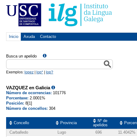
Inicio
Axuda
Contacto
Busca un apelido
Exemplos:
lopez
|
lop*
|
lop?
VAZQUEZ en Galicia
Número de ocorrencias:
101776
Porcentaxe:
2.0001%
Posición:
8[1]
Número de concellos:
304
Nº de
Concello
Provincia
Porcen
apelidos
Carballedo
Lugo
696
11.4042%