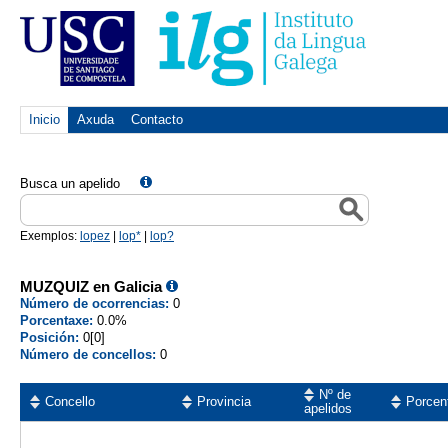
Inicio
Axuda
Contacto
Busca un apelido
Exemplos:
lopez
|
lop*
|
lop?
MUZQUIZ en Galicia
Número de ocorrencias:
0
Porcentaxe:
0.0%
Posición:
0[0]
Número de concellos:
0
Nº de
Concello
Provincia
Porcen
apelidos