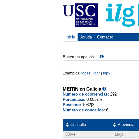
Inicio
Axuda
Contacto
Busca un apelido
Exemplos:
lopez
|
lop*
|
lop?
MEITIN en Galicia
Número de ocorrencias:
292
Porcentaxe:
0.0057%
Posición:
1082[3]
Número de concellos:
6
Concello
Provincia
Xove
Lugo