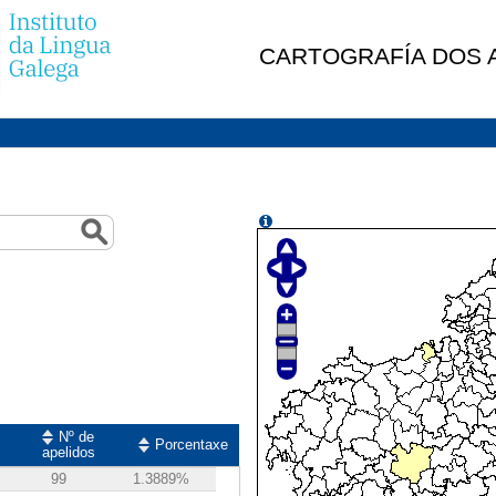
CARTOGRAFÍA DOS A
Nº de
Porcentaxe
apelidos
99
1.3889%