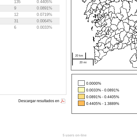
135
0.4405%
9
0.0891%
12
0.0719%
31
0.0064%
6
0.0033%
20 km
20 mi
0.0000%
0.0033% - 0.0891%
0.0891% - 0.4405%
Descargar resultados en
0.4405% - 1.3889%
5 users on-line