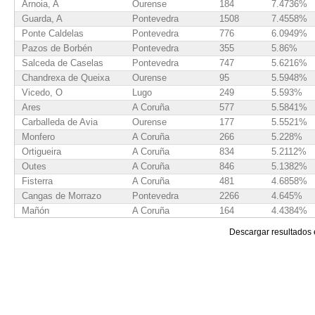
Arnoia, A
Ourense
184
7.4736%
Guarda, A
Pontevedra
1508
7.4558%
Ponte Caldelas
Pontevedra
776
6.0949%
Pazos de Borbén
Pontevedra
355
5.86%
Salceda de Caselas
Pontevedra
747
5.6216%
Chandrexa de Queixa
Ourense
95
5.5948%
Vicedo, O
Lugo
249
5.593%
Ares
A Coruña
577
5.5841%
Carballeda de Avia
Ourense
177
5.5521%
Monfero
A Coruña
266
5.228%
Ortigueira
A Coruña
834
5.2112%
Outes
A Coruña
846
5.1382%
Fisterra
A Coruña
481
4.6858%
Cangas de Morrazo
Pontevedra
2266
4.645%
Mañón
A Coruña
164
4.4384%
Tomiño
Pontevedra
1011
4.4193%
Descargar resultados
Mugardos
A Coruña
502
4.3793%
Salvaterra de Miño
Pontevedra
703
4.3403%
Melón
Ourense
131
4.2866%
Tui
Pontevedra
1387
4.2795%
Oia
Pontevedra
243
4.2005%
Mazaricos
A Coruña
483
4.1757%