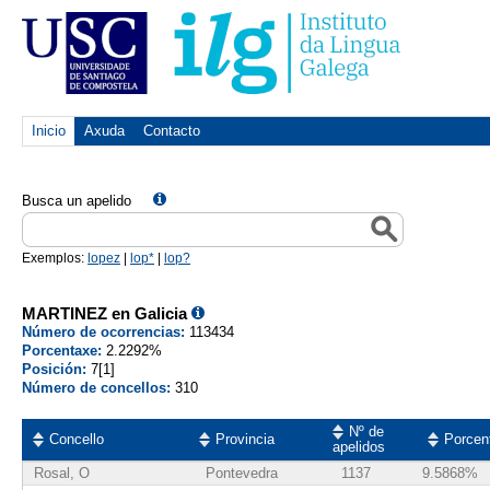
Inicio
Axuda
Contacto
Busca un apelido
Exemplos:
lopez
|
lop*
|
lop?
MARTINEZ en Galicia
Número de ocorrencias:
113434
Porcentaxe:
2.2292%
Posición:
7[1]
Número de concellos:
310
Nº de
Concello
Provincia
Porcen
apelidos
Rosal, O
Pontevedra
1137
9.5868%