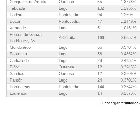
Xunqueira de Ambía
Ourense
55
1.3778%
Taboada
Lugo
102
1.2956%
Rodeiro
Pontevedra
94
1.259%
Dozón
Pontevedra
47
1.1449%
Xermade
Lugo
51
1.0151%
Pontes de García
A Coruña
166
0.6857%
Rodríguez, As
Mondoñedo
Lugo
56
0.5704%
Pastoriza
Lugo
38
0.4862%
Carballedo
Lugo
29
0.4752%
Piñor
Ourense
12
0.3945%
Sandiás
Ourense
12
0.3709%
Pantón
Lugo
24
0.3701%
Ponteareas
Pontevedra
144
0.3542%
Lourenzá
Lugo
14
0.2573%
Paderne de Allariz
Ourense
8
0.2438%
Descargar resultados
Peroxa, A
Ourense
12
0.2382%
Trasmiras
Ourense
8
0.2189%
Salvaterra de Miño
Pontevedra
35
0.2161%
San Cristovo de Cea
Ourense
13
0.2151%
Saviñao, O
Lugo
21
0.21%
Pazos de Borbén
Pontevedra
12
0.1981%