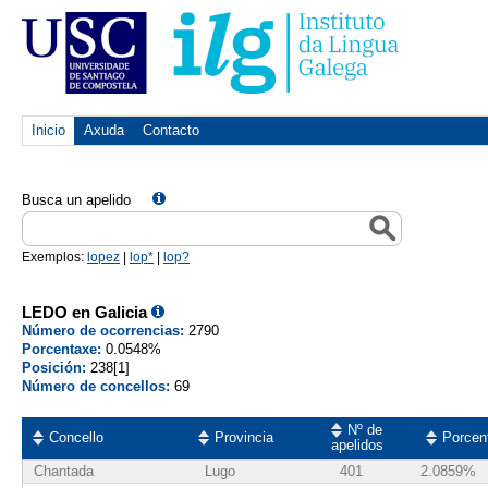
Inicio
Axuda
Contacto
Busca un apelido
Exemplos:
lopez
|
lop*
|
lop?
LEDO en Galicia
Número de ocorrencias:
2790
Porcentaxe:
0.0548%
Posición:
238[1]
Número de concellos:
69
Nº de
Concello
Provincia
Porcen
apelidos
Chantada
Lugo
401
2.0859%