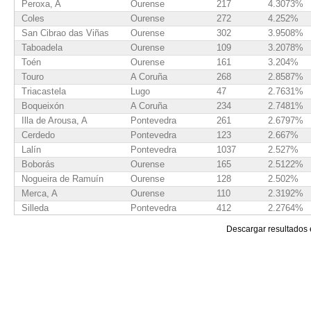
Peroxa, A
Ourense
217
4.3073%
Coles
Ourense
272
4.252%
San Cibrao das Viñas
Ourense
302
3.9508%
Taboadela
Ourense
109
3.2078%
Toén
Ourense
161
3.204%
Touro
A Coruña
268
2.8587%
Triacastela
Lugo
47
2.7631%
Boqueixón
A Coruña
234
2.7481%
Illa de Arousa, A
Pontevedra
261
2.6797%
Cerdedo
Pontevedra
123
2.667%
Lalín
Pontevedra
1037
2.527%
Boborás
Ourense
165
2.5122%
Nogueira de Ramuín
Ourense
128
2.502%
Merca, A
Ourense
110
2.3192%
Silleda
Pontevedra
412
2.2764%
Amoeiro
Ourense
103
2.2682%
Descargar resultados
Vedra
A Coruña
228
2.266%
Grove, O
Pontevedra
485
2.1855%
Sarreaus
Ourense
80
2.1721%
Barbadás
Ourense
303
2.1124%
Pereiro de Aguiar, O
Ourense
222
2.0873%
Vila de Cruces
Pontevedra
288
2.0775%