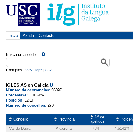
Inicio
Axuda
Contacto
Busca un apelido
Exemplos:
lopez
|
lop*
|
lop?
IGLESIAS en Galicia
Número de ocorrencias:
56097
Porcentaxe:
1.1024%
Posición:
12[1]
Número de concellos:
278
Nº de
Concello
Provincia
Porcen
apelidos
Val do Dubra
A Coruña
434
4.6141%