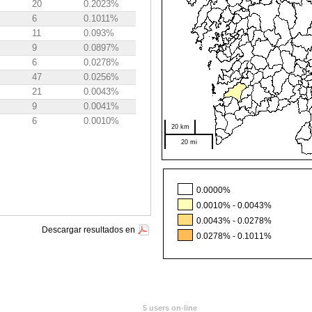
20
0.2023%
6
0.1011%
11
0.093%
9
0.0897%
6
0.0278%
47
0.0256%
21
0.0043%
9
0.0041%
6
0.0010%
20 km
20 mi
0.0000%
0.0010% - 0.0043%
0.0043% - 0.0278%
Descargar resultados en
0.0278% - 0.1011%
5 users on-line