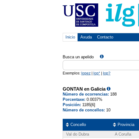
Inicio
Axuda
Contacto
Busca un apelido
Exemplos:
lopez
|
lop*
|
lop?
GONTAN en Galicia
Número de ocorrencias:
188
Porcentaxe:
0.0037%
Posición:
1185[6]
Número de concellos:
10
Concello
Provincia
Val do Dubra
A Coruña