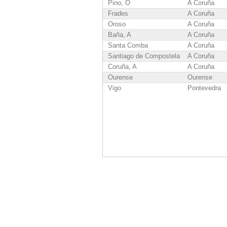
Pino, O
A Coruña
Frades
A Coruña
Oroso
A Coruña
Baña, A
A Coruña
Santa Comba
A Coruña
Santiago de Compostela
A Coruña
Coruña, A
A Coruña
Ourense
Ourense
Vigo
Pontevedra