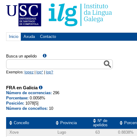
Inicio
Axuda
Contacto
Busca un apelido
Exemplos:
lopez
|
lop*
|
lop?
FRA en Galicia
Número de ocorrencias:
296
Porcentaxe:
0.0058%
Posición:
1078[5]
Número de concellos:
10
Nº de
Concello
Provincia
Porcen
apelidos
Xove
Lugo
63
0.8838%