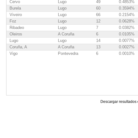
Cervo
Lugo
49
0.4853%
Burela
Lugo
60
0.3594%
Viveiro
Lugo
66
0.2154%
Foz
Lugo
12
0.0628%
Ribadeo
Lugo
7
0.0382%
Oleiros
A Coruña
6
0.0105%
Lugo
Lugo
14
0.0077%
Coruña, A
A Coruña
13
0.0027%
Vigo
Pontevedra
6
0.0010%
Descargar resultados