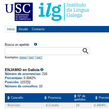
Inicio
Axuda
Contacto
Busca un apelido
Exemplos:
lopez
|
lop*
|
lop?
ENJAMIO en Galicia
Número de ocorrencias:
216
Porcentaxe:
0.0042%
Posición:
1157[5]
Número de concellos:
10
Nº de
Concello
Provincia
Porcen
apelidos
Boimorto
A Coruña
24
0.4809%