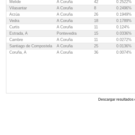
Melide
A Coruña
42
0.2522%
Vilasantar
A Coruña
8
0.2496%
Arzúa
A Coruña
26
0.1949%
Vedra
A Coruña
18
0.1789%
Curtis
A Coruña
11
0.124%
Estrada, A
Pontevedra
15
0.0336%
Cambre
A Coruña
11
0.0272%
Santiago de Compostela
A Coruña
25
0.0136%
Coruña, A
A Coruña
36
0.0074%
Descargar resultados