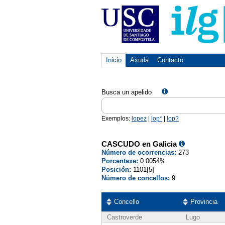
Inicio
Axuda
Contacto
Busca un apelido
Exemplos:
lopez
|
lop*
|
lop?
CASCUDO en Galicia
Número de ocorrencias:
273
Porcentaxe:
0.0054%
Posición:
1101[5]
Número de concellos:
9
Concello
Provincia
Castroverde
Lugo