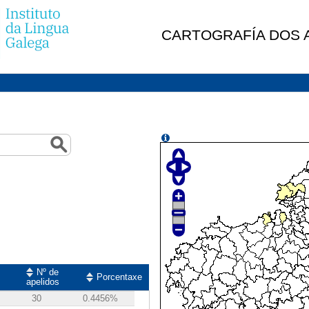
CARTOGRAFÍA DOS A
Nº de
Porcentaxe
apelidos
30
0.4456%