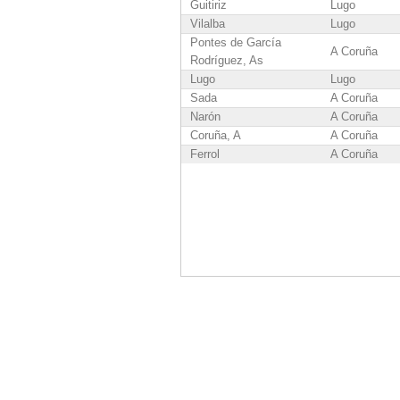
Guitiriz
Lugo
Vilalba
Lugo
Pontes de García
A Coruña
Rodríguez, As
Lugo
Lugo
Sada
A Coruña
Narón
A Coruña
Coruña, A
A Coruña
Ferrol
A Coruña