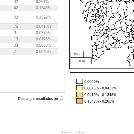
32
0.261%
42
0.1348%
32
0.1322%
75
0.0413%
9
0.0379%
13
0.0193%
33
0.0068%
7
0.0045%
20 km
20 mi
0.0000%
0.0045% - 0.0413%
0.0413% - 0.1348%
Descargar resultados en
0.1348% - 0.261%
4 users on-line