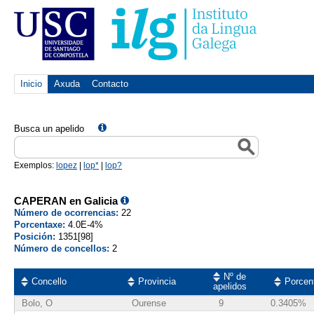
Inicio
Axuda
Contacto
Busca un apelido
Exemplos:
lopez
|
lop*
|
lop?
CAPERAN en Galicia
Número de ocorrencias:
22
Porcentaxe:
4.0E-4%
Posición:
1351[98]
Número de concellos:
2
Nº de
Concello
Provincia
Porcen
apelidos
Bolo, O
Ourense
9
0.3405%