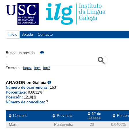
Inicio
Axuda
Contacto
Busca un apelido
Exemplos:
lopez
|
lop*
|
lop?
ARAGON en Galicia
Número de ocorrencias:
163
Porcentaxe:
0.0032%
Posición:
1210[3]
Número de concellos:
7
Nº de
Concello
Provincia
Porcen
apelidos
Marín
Pontevedra
20
0.0406%