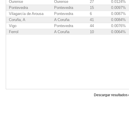
Ourense
Ourense
27
0.0124%
Pontevedra
Pontevedra
15
0.0097%
Vilagarcía de Arousa
Pontevedra
6
0.0087%
Coruña, A
A Coruña
41
0.0084%
Vigo
Pontevedra
44
0.0076%
Ferrol
A Coruña
10
0.0064%
Descargar resultados