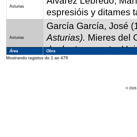
Álvarez Lebredo, Marí
Asturias
espresióis y ditames 
García García, José (
Asturias).
Mieres del C
Asturias
de doutoramento. Uni
Área
Obra
Mostrando registos do 1 ao 479
Sanjurjo Fernández, 
Asturias
los de Abres, de mi ti
Meilán García, Antoni
© 2026 
Asturias
Memoria de licenciatu
Varela Aenlle, Carlos
Asturias
(LeGA).
Tese de douto