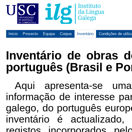
Inicio
Proxecto
Equipa
Corpus
Inventário
Condições de utili
Inventário de obras d
português (Brasil e Po
Aqui apresenta-se um
informação de interesse par
galego, do português europ
inventário é actualizado
registos incorporados pel