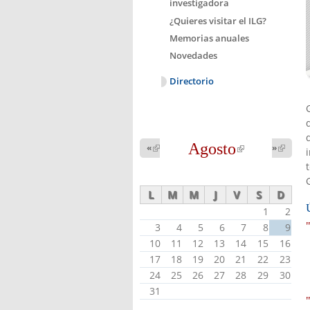
investigadora
¿Quieres visitar el ILG?
Memorias anuales
Novedades
Directorio
Agosto
(link is
«
(link is
»
(link 
external)
external
external)
L
M
M
J
V
S
D
1
2
3
4
5
6
7
8
9
10
11
12
13
14
15
16
17
18
19
20
21
22
23
24
25
26
27
28
29
30
31