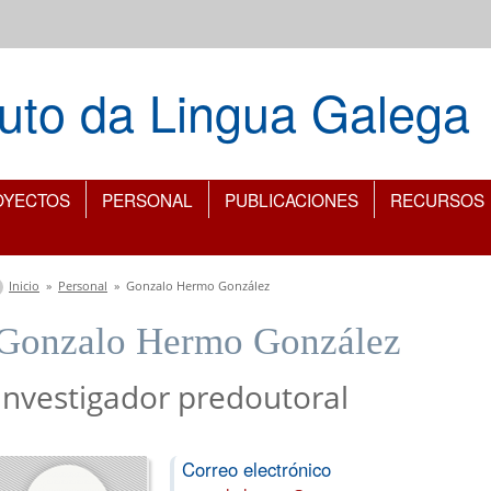
ituto da Lingua Galega
OYECTOS
PERSONAL
PUBLICACIONES
RECURSOS
Se encuentra usted aquí
Inicio
»
Personal
»
Gonzalo Hermo González
Gonzalo Hermo González
Investigador predoutoral
Correo electrónico