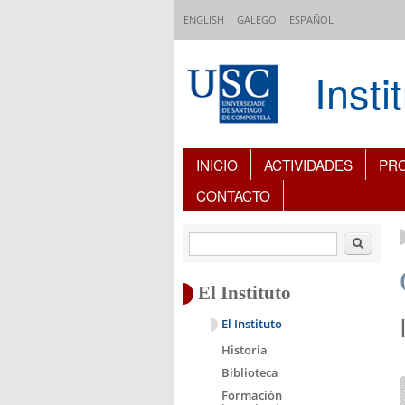
Pasar al contenido principal
ENGLISH
GALEGO
ESPAÑOL
Inst
Índice de contenidos
INICIO
ACTIVIDADES
PR
CONTACTO
Buscar
El Instituto
El Instituto
Historia
Biblioteca
Formación