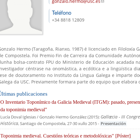
gonzalo.hermo@usc.es
(link sends e-mail)
Teléfono
+34 8818 12809
Gonzalo Hermo (Taragoña, Rianxo, 1987) é licenciado en Filoloxía 
de Compostela. Foi Premio Fin de Carreira da Comunidade Autónoma
dunha bolsa-contrato FPU do Ministerio de Educación acadada na
is
investigador céntrase na onomástica, a ecdótica e a lingüística d
)
tese de doutoramento no Instituto da Lingua Galega e imparte do
Galega da USC. Previamente formara parte do equipo que elabora 
Últimas publicaciones
"O Inventario Toponímico da Galicia Medieval (ITGM): pasado, present
da toponimia medieval"
Gallæcia - III Congr
Lucía Doval Iglesias / Gonzalo Hermo González
(
2015
):
Histórica
, Santiago de Compostela, 27-30 xullo 2015
-
Presentación
"Toponimia medieval. Cuestións teóricas e metodolóxicas" [Póster]