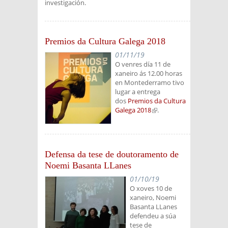
investigación.
Premios da Cultura Galega 2018
01/11/19
O venres día 11 de
xaneiro ás 12.00 horas
en Montederramo tivo
lugar a entrega
dos
Premios da Cultura
Galega 2018
(link is
.
external)
Defensa da tese de doutoramento de
Noemi Basanta LLanes
01/10/19
O xoves 10 de
xaneiro, Noemi
Basanta LLanes
defendeu a súa
tese de