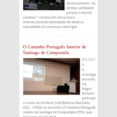
doutoramento
"As
formas cambiaron
porque o mundo
cambiou": construción discursiva e
interseccional de identidades de xénero e
sexualidade en conversas sobre ligar.
O Caminho Português Interior de
Santiago de Compostela
01/10/1
9
A
investiga
dora Ma
rta
Negro
Romero
participo
u xunto ao profesor José Barbosa Machado
(CEL - UTAD) no encontro
O Caminho Português
Interior de Santiago de Compostela (CPIS)
, que
tivo lugar en Vila Real.