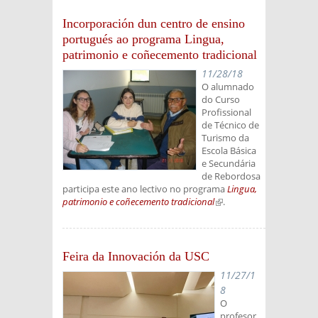
Incorporación dun centro de ensino
portugués ao programa Lingua,
patrimonio e coñecemento tradicional
11/28/18
O alumnado
do Curso
Profissional
de Técnico de
Turismo da
Escola Básica
e Secundária
de Rebordosa
participa este ano lectivo no programa
Lingua,
patrimonio e coñecemento tradicional
(link is
.
external)
Feira da Innovación da USC
11/27/1
8
O
profesor