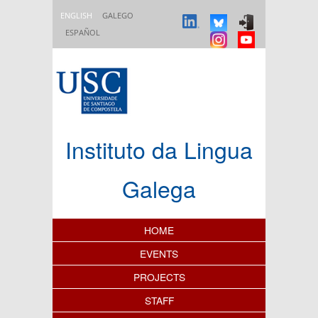
Skip to main content
ENGLISH
GALEGO
ESPAÑOL
Instituto da Lingua
Galega
Content Index
HOME
EVENTS
PROJECTS
STAFF