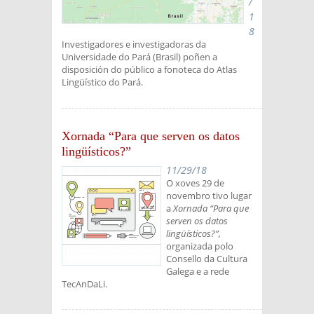
/
1
8
Investigadores e investigadoras da
Universidade do Pará (Brasil) poñen a
disposición do público a fonoteca do Atlas
Lingüístico do Pará.
Xornada “Para que serven os datos
lingüísticos?”
11/29/18
O xoves 29 de
novembro tivo lugar
a
Xornada “Para que
serven os datos
lingüísticos?”,
organizada polo
Consello da Cultura
Galega e a rede
TecAnDaLi.