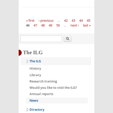
Pages
« first
‹ previous
…
42
43
44
45
46
47
48
49
50
…
next ›
last »
Search
The ILG
The ILG
History
Library
Research training
Would you like to visit the ILG?
Annual reports
News
Directory