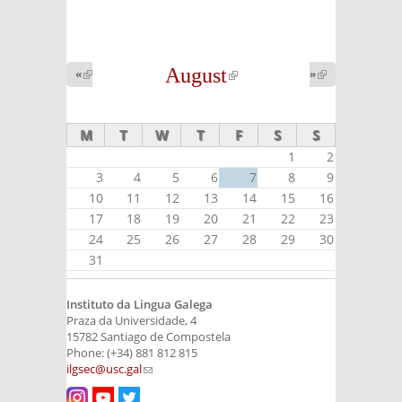
August
(link is
«
(link is
»
(link is
external)
external)
external)
M
T
W
T
F
S
S
1
2
3
4
5
6
7
8
9
10
11
12
13
14
15
16
17
18
19
20
21
22
23
24
25
26
27
28
29
30
31
Instituto da Lingua Galega
Praza da Universidade, 4
15782 Santiago de Compostela
Phone: (+34) 881 812 815
ilgsec@usc.gal
(link sends e-mail)