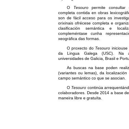
O
Tesouro
permite consultar 
completa contida en obras lexicográf
son de fácil acceso para os investig
orixinais ofrécese completa e organiz
clasificación semántica e locali
compleméntase cunha representació
xeográfica das formas.
O proxecto do
Tesouro
iniciouse
da Lingua Galega (USC). Na ac
universidades de Galicia, Brasil e Port
As buscas na base poden realiza
(variantes ou lemas), da localización 
campo semántico co que se asocian.
O
Tesouro
continúa arrequentándo
colaboradores. Desde 2014 a base d
maneira libre e gratuíta.