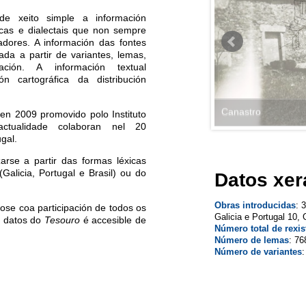
de xeito simple a información
icas e dialectais que non sempre
adores. A información das fontes
ada a partir de variantes, lemas,
zación. A información textual
n cartográfica da distribución
Canastro
 en 2009 promovido polo Instituto
tualidade colaboran nel 20
ugal.
rse a partir das formas léxicas
(Galicia, Portugal e Brasil) ou do
Datos xer
Obras introducidas
: 
se coa participación de todos os
Galicia e Portugal 10, G
e datos do
Tesouro
é accesible de
Número total de rexis
Número de lemas
: 76
Número de variantes