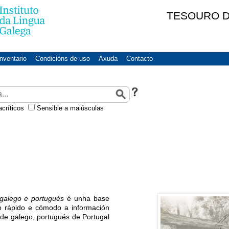
TESOURO D
Inventario
Condicións de uso
Axuda
Contacto
acríticos
Sensible a maiúsculas
 galego e portugués
é unha base
o rápido e cómodo a información
l de galego, portugués de Portugal