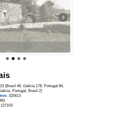
ais
323 (Brasil 49, Galicia 178, Portugal 84,
alicia, Portugal, Brasil 2)
tros
: 325613
891
: 127103