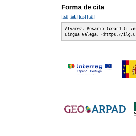
Forma de cita
[txt]
[bib]
[ris]
[rdf]
Álvarez, Rosario (coord.):
Te
Lingua Galega. <https://ilg.u