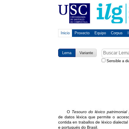
Inicio
Proxecto
Equipo
Corpus
Lema
Variante
Sensible a di
O
Tesouro do léxico patrimonial
de datos léxica que permite o acces
contida en traballos de léxico dialecta
e portugués do Brasil.