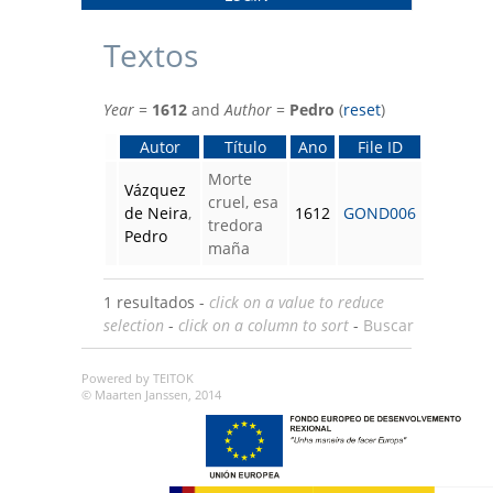
Textos
Year
=
1612
and
Author
=
Pedro
(
reset
)
Autor
Título
Ano
File ID
Morte
Vázquez
cruel, esa
de Neira
,
1612
GOND006
tredora
Pedro
maña
1 resultados -
click on a value to reduce
selection
-
click on a column to sort
-
Buscar
Powered by TEITOK
© Maarten Janssen, 2014