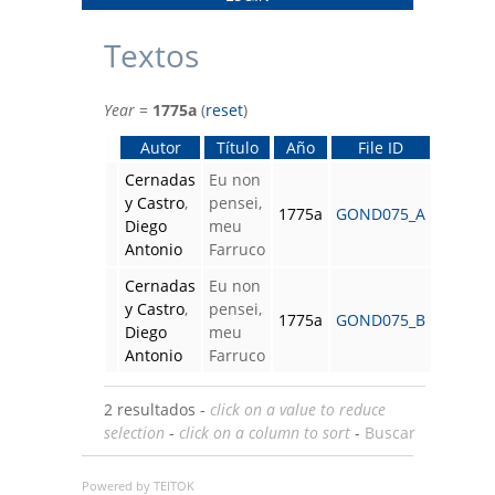
Textos
Year
=
1775a
(
reset
)
Autor
Título
Año
File ID
Cernadas
Eu non
y Castro
,
pensei,
1775a
GOND075_A
Diego
meu
Antonio
Farruco
Cernadas
Eu non
y Castro
,
pensei,
1775a
GOND075_B
Diego
meu
Antonio
Farruco
2 resultados -
click on a value to reduce
selection
-
click on a column to sort
-
Buscar
Powered by TEITOK