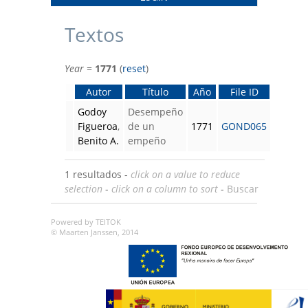
Textos
Year
=
1771
(
reset
)
Autor
Título
Año
File ID
Godoy
Desempeño
Figueroa
,
de un
1771
GOND065
Benito A.
empeño
1 resultados -
click on a value to reduce
selection
-
click on a column to sort
-
Buscar
Powered by TEITOK
© Maarten Janssen, 2014