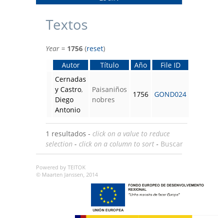
Textos
Year
=
1756
(
reset
)
Autor
Título
Año
File ID
Cernadas
y Castro
,
Paisaniños
1756
GOND024
Diego
nobres
Antonio
1 resultados -
click on a value to reduce
selection
-
click on a column to sort
-
Buscar
Powered by TEITOK
© Maarten Janssen, 2014