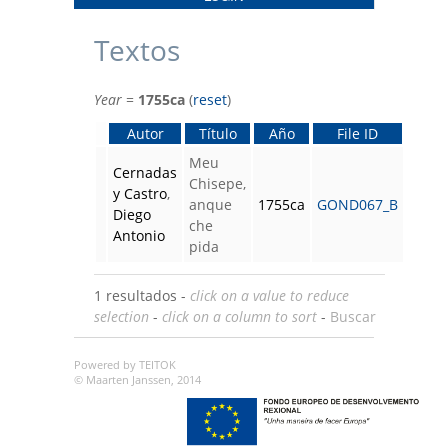
Textos
Year
=
1755ca
(
reset
)
Autor
Título
Año
File ID
Meu
Cernadas
Chisepe,
y Castro
,
anque
1755ca
GOND067_B
Diego
che
Antonio
pida
1 resultados -
click on a value to reduce
selection
-
click on a column to sort
-
Buscar
Powered by TEITOK
© Maarten Janssen, 2014