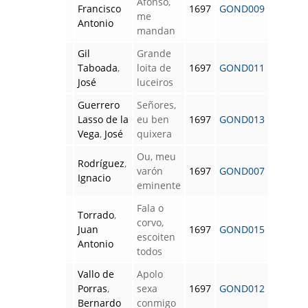
Afonso,
Francisco
1697
GOND009
me
Antonio
mandan
Gil
Grande
Taboada
,
loita de
1697
GOND011
José
luceiros
Guerrero
Señores,
Lasso de la
eu ben
1697
GOND013
Vega
,
José
quixera
Ou, meu
Rodríguez
,
varón
1697
GOND007
Ignacio
eminente
Fala o
Torrado
,
corvo,
Juan
1697
GOND015
escoiten
Antonio
todos
Vallo de
Apolo
Porras
,
sexa
1697
GOND012
Bernardo
conmigo