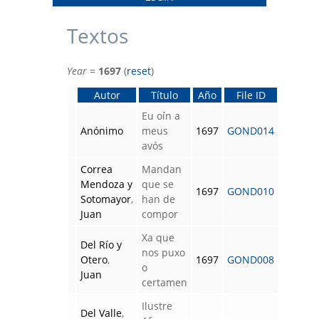
Textos
Year
=
1697
(
reset
)
Autor
Título
Año
File ID
Eu oín a
Anónimo
meus
1697
GOND014
avós
Correa
Mandan
Mendoza y
que se
1697
GOND010
Sotomayor
,
han de
Juan
compor
Xa que
Del Río y
nos puxo
Otero
,
1697
GOND008
o
Juan
certamen
Ilustre
Del Valle
,