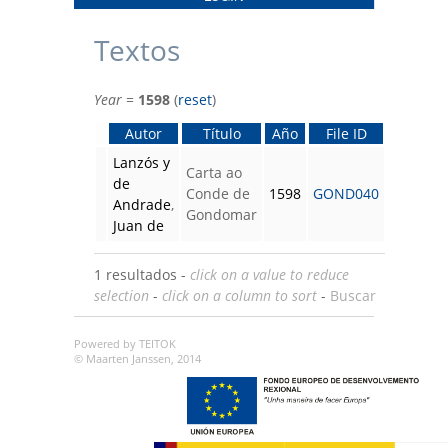
Textos
Year
=
1598
(
reset
)
Autor
Título
Año
File ID
Lanzós y
Carta ao
de
Conde de
1598
GOND040
Andrade
,
Gondomar
Juan de
1 resultados -
click on a value to reduce
selection
-
click on a column to sort
-
Buscar
Powered by TEITOK
© Maarten Janssen, 2014