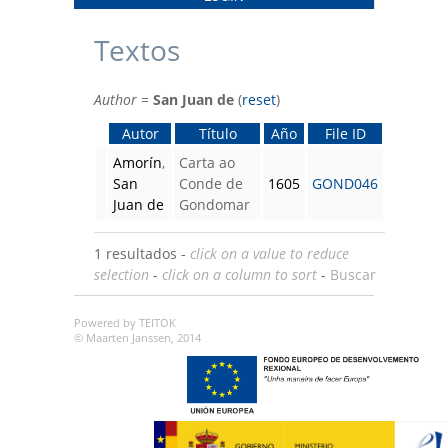
Textos
Author
=
San Juan de
(
reset
)
Autor
Título
Año
File ID
Amorín
,
Carta ao
San
Conde de
1605
GOND046
Juan de
Gondomar
1 resultados -
click on a value to reduce
selection
-
click on a column to sort
-
Buscar
Powered by TEITOK
© Maarten Janssen, 2014