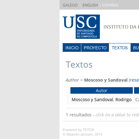
|
GALEGO
ENGLISH
| ESPAÑOL
INICIO
PROYECTO
TEXTOS
BU
Textos
Author
=
Moscoso y Sandoval
(
rese
Autor
Moscoso y Sandoval
,
Rodrigo
C
1 resultados -
click on a value to red
Powered by TEITOK
© Maarten Janssen, 2014