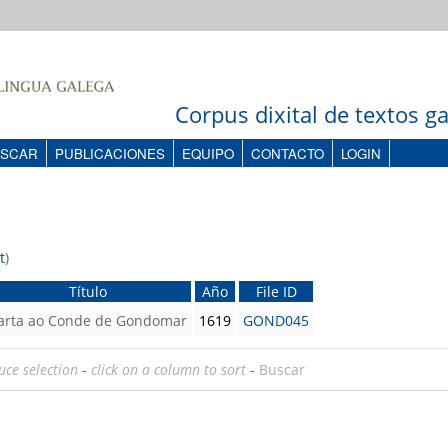
Corpus dixital de textos 
SCAR
PUBLICACIONES
EQUIPO
CONTACTO
LOGIN
t
)
Título
Año
File ID
arta ao Conde de Gondomar
1619
GOND045
uce selection
-
click on a column to sort
-
Buscar