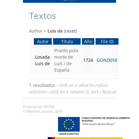
Textos
Author
=
Luis de
(
reset
)
Autor
Título
Año
File ID
Pranto pola
Losada
,
morte de
1724
GOND058
Luis de
Luís I de
España
1 resultados -
click on a value to reduce
selection
-
click on a column to sort
-
Buscar
Powered by TEITOK
© Maarten Janssen, 2014