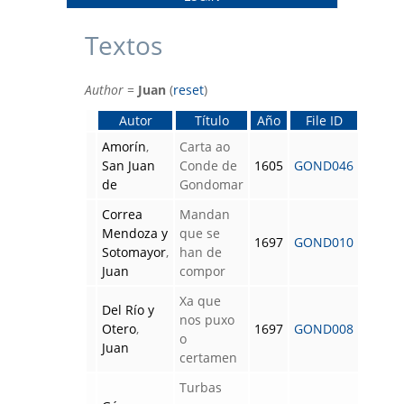
Textos
Author
=
Juan
(
reset
)
Autor
Título
Año
File ID
Amorín
,
Carta ao
San Juan
Conde de
1605
GOND046
de
Gondomar
Correa
Mandan
Mendoza y
que se
1697
GOND010
Sotomayor
,
han de
Juan
compor
Xa que
Del Río y
nos puxo
Otero
,
1697
GOND008
o
Juan
certamen
Turbas