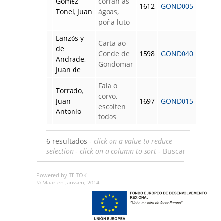
Gómez
corran as
1612
GOND005
Tonel
,
Juan
ágoas,
poña luto
Lanzós y
Carta ao
de
Conde de
1598
GOND040
Andrade
,
Gondomar
Juan de
Fala o
Torrado
,
corvo,
Juan
1697
GOND015
escoiten
Antonio
todos
6 resultados -
click on a value to reduce
selection
-
click on a column to sort
-
Buscar
Powered by TEITOK
© Maarten Janssen, 2014