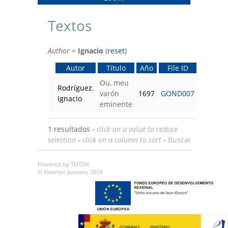
Textos
Author
=
Ignacio
(
reset
)
Autor
Título
Año
File ID
Ou, meu
Rodríguez
,
varón
1697
GOND007
Ignacio
eminente
1 resultados -
click on a value to reduce
selection
-
click on a column to sort
-
Buscar
Powered by TEITOK
© Maarten Janssen, 2014