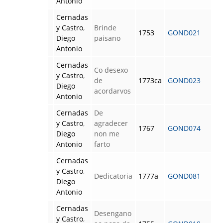
Antonio
Cernadas
y Castro
,
Brinde
1753
GOND021
Diego
paisano
Antonio
Cernadas
Co desexo
y Castro
,
de
1773ca
GOND023
Diego
acordarvos
Antonio
Cernadas
De
y Castro
,
agradecer
1767
GOND074
Diego
non me
Antonio
farto
Cernadas
y Castro
,
Dedicatoria
1777a
GOND081
Diego
Antonio
Cernadas
Desengano
y Castro
,