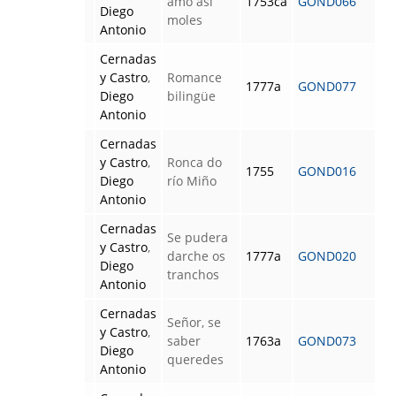
amo así
1753ca
GOND066
Diego
moles
Antonio
Cernadas
y Castro
,
Romance
1777a
GOND077
Diego
bilingüe
Antonio
Cernadas
y Castro
,
Ronca do
1755
GOND016
Diego
río Miño
Antonio
Cernadas
Se pudera
y Castro
,
darche os
1777a
GOND020
Diego
tranchos
Antonio
Cernadas
Señor, se
y Castro
,
saber
1763a
GOND073
Diego
queredes
Antonio