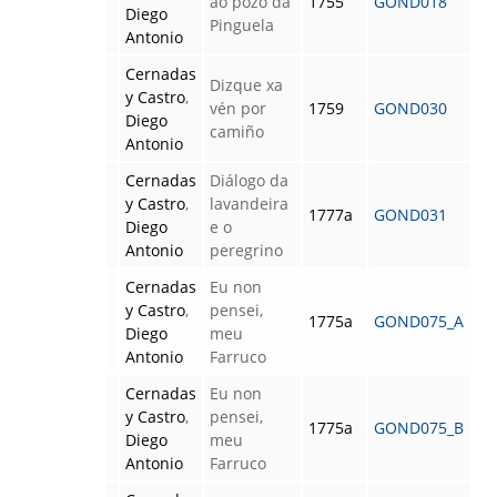
ao pozo da
1755
GOND018
Diego
Pinguela
Antonio
Cernadas
Dizque xa
y Castro
,
vén por
1759
GOND030
Diego
camiño
Antonio
Cernadas
Diálogo da
y Castro
,
lavandeira
1777a
GOND031
Diego
e o
Antonio
peregrino
Cernadas
Eu non
y Castro
,
pensei,
1775a
GOND075_A
Diego
meu
Antonio
Farruco
Cernadas
Eu non
y Castro
,
pensei,
1775a
GOND075_B
Diego
meu
Antonio
Farruco