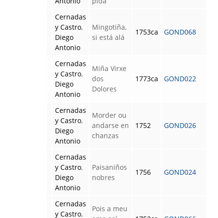
Antonio
pida
Cernadas
y Castro
,
Mingotiña,
1753ca
GOND068
Diego
si está alá
Antonio
Cernadas
Miña Virxe
y Castro
,
dos
1773ca
GOND022
Diego
Dolores
Antonio
Cernadas
Morder ou
y Castro
,
andarse en
1752
GOND026
Diego
chanzas
Antonio
Cernadas
y Castro
,
Paisaniños
1756
GOND024
Diego
nobres
Antonio
Cernadas
Pois a meu
y Castro
,