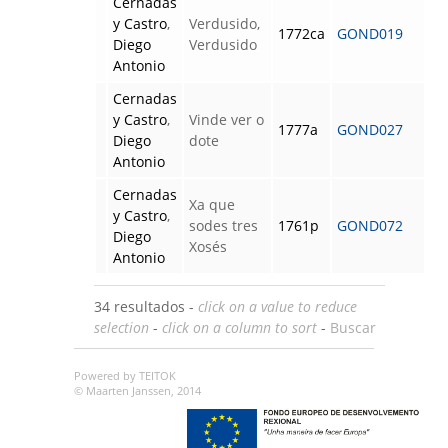
Cernadas
y Castro
,
Verdusido,
1772ca
GOND019
Diego
Verdusido
Antonio
Cernadas
y Castro
,
Vinde ver o
1777a
GOND027
Diego
dote
Antonio
Cernadas
Xa que
y Castro
,
sodes tres
1761p
GOND072
Diego
Xosés
Antonio
34 resultados -
click on a value to reduce
selection
-
click on a column to sort
-
Buscar
Powered by TEITOK
© Maarten Janssen, 2014