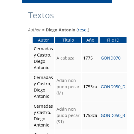
Textos
Author
=
Diego Antonio
(
reset
)
Autor
Título
Año
File ID
Cernadas
y Castro
,
A cabaza
1775
GOND070
Diego
Antonio
Cernadas
Adán non
y Castro
,
pudo pecar
1753ca
GOND050_D
Diego
(M)
Antonio
Cernadas
Adán non
y Castro
,
pudo pecar
1753ca
GOND050_B
Diego
(S1)
Antonio