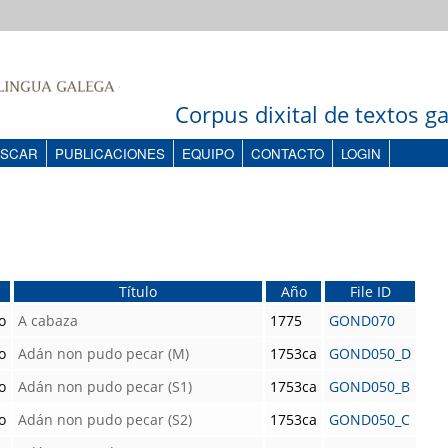
Corpus dixital de textos 
SCAR
PUBLICACIONES
EQUIPO
CONTACTO
LOGIN
Título
Año
File ID
o
A cabaza
1775
GOND070
o
Adán non pudo pecar (M)
1753ca
GOND050_D
o
Adán non pudo pecar (S1)
1753ca
GOND050_B
o
Adán non pudo pecar (S2)
1753ca
GOND050_C