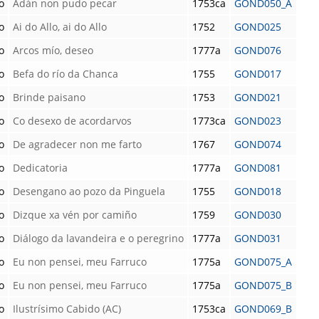
o
Adán non pudo pecar
1753ca
GOND050_A
o
Ai do Allo, ai do Allo
1752
GOND025
o
Arcos mío, deseo
1777a
GOND076
o
Befa do río da Chanca
1755
GOND017
o
Brinde paisano
1753
GOND021
o
Co desexo de acordarvos
1773ca
GOND023
o
De agradecer non me farto
1767
GOND074
o
Dedicatoria
1777a
GOND081
o
Desengano ao pozo da Pinguela
1755
GOND018
o
Dizque xa vén por camiño
1759
GOND030
o
Diálogo da lavandeira e o peregrino
1777a
GOND031
o
Eu non pensei, meu Farruco
1775a
GOND075_A
o
Eu non pensei, meu Farruco
1775a
GOND075_B
o
Ilustrísimo Cabido (AC)
1753ca
GOND069_B