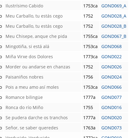
o
Ilustrísimo Cabido
1753ca
GOND069_A
o
Meu Carballo, tu estás cego
1752
GOND028_A
o
Meu Carballo, tu estás cego
1752
GOND028_B
o
Meu Chisepe, anque che pida
1755ca
GOND067_B
o
Mingotiña, si está alá
1753ca
GOND068
o
Miña Virxe dos Dolores
1773ca
GOND022
o
Morder ou andarse en chanzas
1752
GOND026
o
Paisaniños nobres
1756
GOND024
o
Pois a meu amo así moles
1753ca
GOND066
o
Romance bilingüe
1777a
GOND077
o
Ronca do río Miño
1755
GOND016
o
Se pudera darche os tranchos
1777a
GOND020
o
Señor, se saber queredes
1763a
GOND073
o
Verdusido, Verdusido
1772ca
GOND019