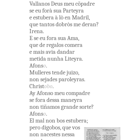
Vallanos
Deus
meu
cõpadre
se
eu
forà
sua
Parteyra
e
estubera
à lò
en
Madril
,
que
tantos
dobròs
me
deran
?
Irena
.
E
se
eu
fora
sua
Ama
,
que
de
regalos
comera
e
mais
avia
dandar
metida
nunha
Liteyra
.
Afons
o
.
Mulleres
tende
juizo
,
non
sejades
paroleyras
.
Christ
obo
.
Ay
Afonso
meu
compadre
se
fora
dessa
maneyra
non
tiñamos
grande
sorte
?
Afons
o
.
El
mal
non
bos
estubera
;
pero
digobos
,
que
vos
non
nacestes
nessa