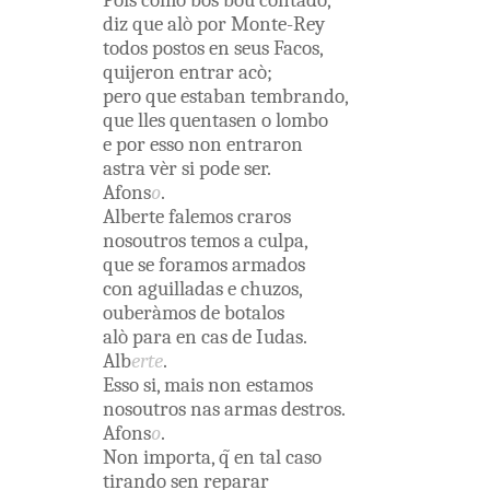
Pois
cõmo
bos
bou
contãdo
,
diz que
alò
por
Monte-Rey
todos
postos
en
seus
Facos
,
quijeron
entrar
acò
;
pero
que
estaban
tembrando
,
que
lles
quentasen
o
lombo
e
por
esso
non
entraron
astra
vèr
si
pode
ser
.
Afons
o
.
Alberte
falemos
craros
nosoutros
temos
a
culpa
,
que
se
foramos
armados
con
aguilladas
e
chuzos
,
ouberàmos
de
botalos
alò
para
en
cas
de
Iudas
.
Alb
erte
.
Esso
si
,
mais
non
estamos
nosoutros
nas
armas
destros
.
Afons
o
.
Non
importa
,
q̃
en
tal
caso
tirando
sen
reparar