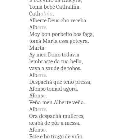
E bos
viño
da
Ribeyra
,
Tomà
bebè
Cathaliña
.
Cath
aliña
.
Alberte
Deus
cho
receba
.
Alb
erte
.
Moy
bon
porbeito
bos
faga
,
tomà
Marta
essa
goteyra
.
Marta
.
Ay
meu
Dono
todavia
lembraste
da
tua
bella
,
vaya
a
saude
de
tobos
.
Alb
erte
.
Despachà
que
teño
pressa
,
Afonso
tomad agora
.
Afons
o
.
Veña
meu
Alberte
veña
.
Alb
erte
.
Ora
despachà
mulleres
,
acabà
de
pòr
a
messa
.
Afons
o
.
Este
e
bò
trago
de
viño
.