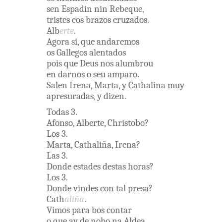
sen
Espadin
nin
Rebeque
,
tristes
cos
brazos
cruzados
.
Alb
erte
.
Agora
si
,
que
andaremos
os
Gallegos
alentados
pois
que
Deus
nos
alumbrou
en
darnos
o
seu
amparo
.
Salen
Irena
,
Marta
,
y
Cathalina
muy
apresuradas
,
y
dizen
.
Todas
3
.
Afonso
,
Alberte
,
Christobo
?
Los
3
.
Marta
,
Cathaliña
,
Irena
?
Las
3
.
Donde
estades
destas
horas
?
Los
3
.
Donde
vindes
con
tal
presa
?
Cath
aliña
.
Vimos
para
bos
contar
o
que
ay
de
nobo
na
Aldea
.