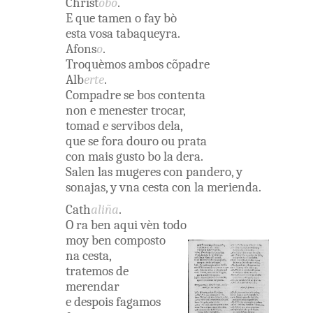
Christ
obo
.
E
que
tamen
o
fay
bò
esta
vosa
tabaqueyra
.
Afons
o
.
Troquèmos
ambos
cõpadre
Alb
erte
.
Compadre
se
bos
contenta
non
e
menester
trocar
,
tomad e
servibos
dela
,
que
se
fora
douro
ou
prata
con
mais
gusto
bo la
dera
.
Salen
las
mugeres
con
pandero
,
y
sonajas
,
y
vna
cesta
con
la
merienda
.
Cath
aliña
.
O ra
ben
aqui
vèn
todo
moy
ben
composto
na
cesta
,
tratemos
de
merendar
e
despois
fagamos