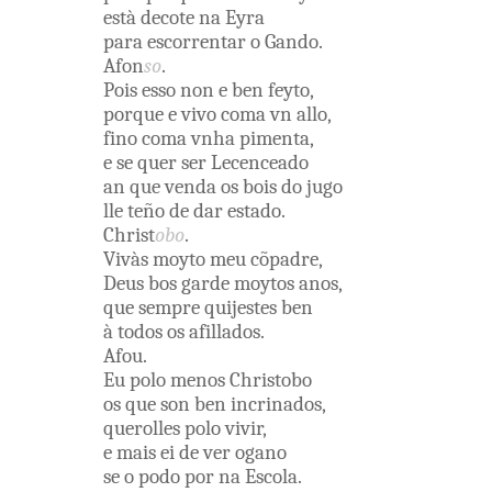
està
decote
na
Eyra
para
escorrentar
o
Gando
.
Afon
so
.
Pois
esso
non
e
ben
feyto
,
porque
e
vivo
coma
vn
allo
,
fino
coma
vnha
pimenta
,
e
se
quer
ser
Lecenceado
an que
venda
os
bois
do
jugo
lle
teño
de
dar
estado
.
Christ
obo
.
Vivàs
moyto
meu
cõpadre
,
Deus
bos
garde
moytos
anos
,
que
sempre
quijestes
ben
à
todos
os
afillados
.
Afou
.
Eu
polo
menos
Christobo
os
que
son
ben
incrinados
,
querolles
polo
vivir
,
e
mais
ei
de
ver
ogano
se
o
podo
por
na
Escola
.