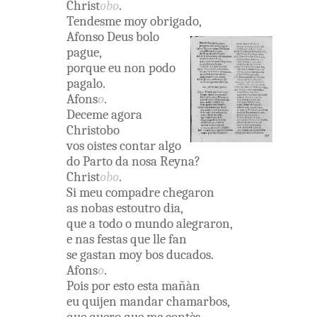
Christ
obo
.
Tendesme
moy
obrigado
,
Afonso
Deus
bolo
pague
,
porque
eu
non
podo
pagalo
.
Afons
o
.
Deceme
agora
Christobo
vos
oistes
contar
algo
do
Parto
da
nosa
Reyna
?
Christ
obo
.
Si
meu
compadre
chegaron
as
nobas
estoutro
dia
,
que
a
todo
o
mundo
alegraron
,
e
nas
festas
que
lle
fan
se
gastan
moy
bos
ducados
.
Afons
o
.
Pois
por
esto
esta
mañàn
eu
quijen
mandar
chamarbos
,