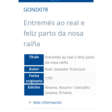
GOND078
Entremés ao real e
feliz parto da nosa
raíña
Título
Entremés ao real e feliz parto
da nosa raíña
Autor
Roel, Salvador Francisco
Fecha
1707
originaria
Edición
Álvarez, Rosario / González
Seoane, Ernesto
Más información