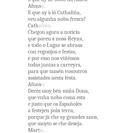
Afons
o
.
E
que
ay
à lò
Cathaliña
,
veu
algunha
noba
fresca
?
Cath
aliña
.
Chegou
agora
a
noticia
que
pareu
a
nosa
Reyna
,
e
todo
o
Lugar
se
abrasa
con
regosijos
e
festas
,
e
por
esso
nos
viñèmos
todas
juntas
a
carreyra
,
para
que
tamén
vosoutros
assistades
nesta
festa
.
Afons
o
.
Decès
moy
bén
miña
Dona
,
que
vnha
noba
coma
esta
e
justo
que
os
Españoles
a
festejen
pola
terra
;
porque
jà
che
ay
grandes
anos
,
que
moyto
se
che
deseja
.
Mart
a
.