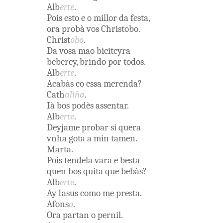
Alb
erte
.
Pois
esto
e
o
millor
da
festa
,
ora
probà
vos
Christobo
.
Christ
obo
.
Da
vosa
mao
bieiteyra
beberey
,
brindo
por
todos
.
Alb
erte
.
Acabàs
co essa
merenda
?
Cath
aliña
.
Ià
bos
podès
assentar
.
Alb
erte
.
Deyjame
probar
si quera
vnha
gota
a
min
tamen
.
Marta
.
Pois
tendela
vara
e
besta
quen
bos
quita
que
bebàs
?
Alb
erte
.
Ay
Iasus
como
me
presta
.
Afons
o
.
Ora
partan
o
pernil
.