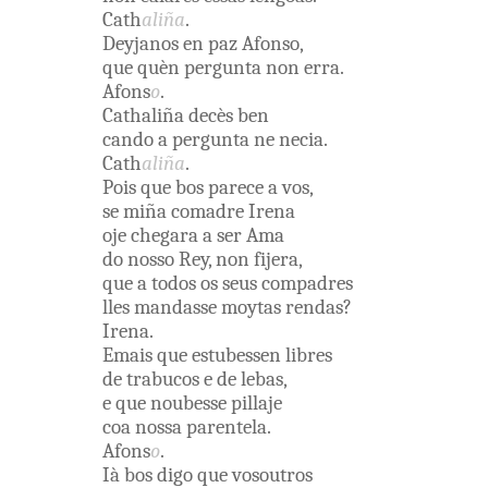
Cath
aliña
.
Deyjanos
en
paz
Afonso
,
que
quèn
pergunta
non
erra
.
Afons
o
.
Cathaliña
decès
ben
cando
a
pergunta
ne
necia
.
Cath
aliña
.
Pois
que
bos
parece
a
vos
,
se
miña
comadre
Irena
oje
chegara
a
ser
Ama
do
nosso
Rey
,
non
fijera
,
que
a
todos
os
seus
compadres
lles
mandasse
moytas
rendas
?
Irena
.
Emais
que
estubessen
libres
de
trabucos
e
de
lebas
,
e
que
noubesse
pillaje
coa
nossa
parentela
.
Afons
o
.
Ià
bos
digo
que
vosoutros