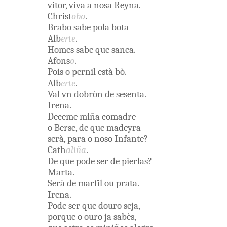
vitor
,
viva
a
nosa
Reyna
.
Christ
obo
.
Brabo
sabe
pola
bota
Alb
erte
.
Homes
sabe
que
sanea
.
Afons
o
.
Pois
o
pernil
està
bò
.
Alb
erte
.
Val
vn
dobròn
de
sesenta
.
Irena
.
Deceme
miña
comadre
o
Berse
,
de
que
madeyra
serà
,
para
o
noso
Infante
?
Cath
aliña
.
De
que
pode
ser
de
pierlas
?
Marta
.
Serà
de
marfil
ou
prata
.
Irena
.
Pode
ser
que
douro
seja
,
porque
o
ouro
ja
sabès
,