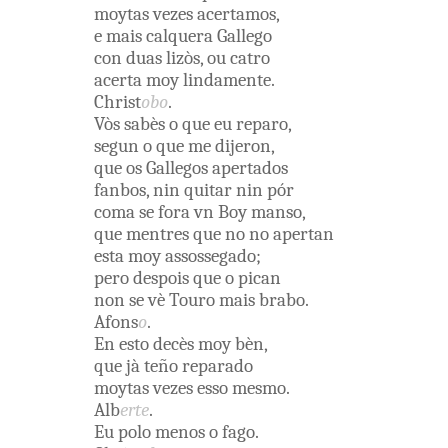
moytas
vezes
acertamos
,
e
mais
calquera
Gallego
con
duas
lizòs
,
ou
catro
acerta
moy
lindamente
.
Christ
obo
.
Vòs
sabès
o
que
eu
reparo
,
segun
o
que
me
dijeron
,
que
os
Gallegos
apertados
fanbos
,
nin
quitar
nin
pór
coma
se
fora
vn
Boy
manso
,
que
mentres
que
no no
apertan
esta
moy
assossegado
;
pero
despois
que
o
pican
non
se
vè
Touro
mais
brabo
.
Afons
o
.
En esto
decès
moy
bèn
,
que
jà
teño
reparado
moytas
vezes
esso
mesmo
.
Alb
erte
.
Eu
polo
menos
o
fago
.