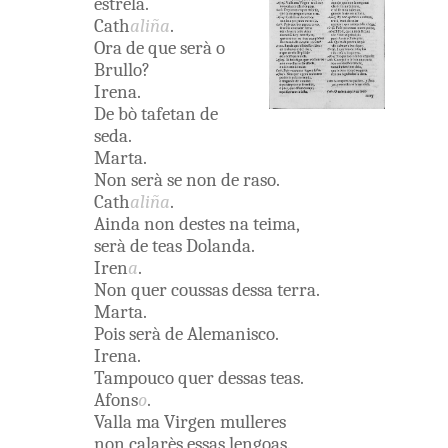
estrela
.
Cath
aliña
.
Ora
de
que
serà
o
Brullo
?
Irena
.
De
bò
tafetan
de
seda
.
Marta
.
Non
serà
se non
de
raso
.
Cath
aliña
.
Ainda
non
destes
na
teima
,
serà
de
teas
Dolanda
.
Iren
a
.
Non
quer
coussas
dessa
terra
.
Marta
.
Pois
serà
de
Alemanisco
.
Irena
.
Tampouco
quer
dessas
teas
.
Afons
o
.
Valla ma
Virgen
mulleres
non
calarès
essas
lengoas
.