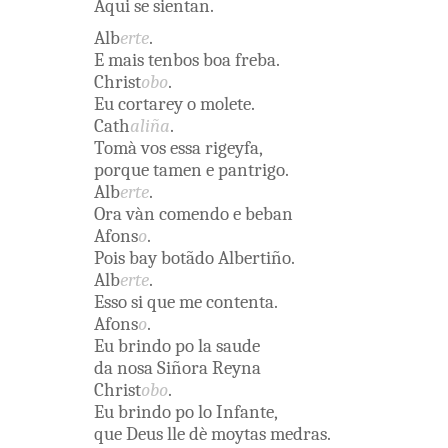
Aqui
se
sientan
.
Alb
erte
.
E
mais
tenbos
boa
freba
.
Christ
obo
.
Eu
cortarey
o
molete
.
Cath
aliña
.
Tomà
vos
essa
rigeyfa
,
porque
tamen
e
pantrigo
.
Alb
erte
.
Ora
vàn
comendo
e
beban
Afons
o
.
Pois
bay
botãdo
Albertiño
.
Alb
erte
.
Esso
si
que
me
contenta
.
Afons
o
.
Eu
brindo
po la
saude
da
nosa
Siñora
Reyna
Christ
obo
.
Eu
brindo
po lo
Infante
,
que
Deus
lle
dè
moytas
medras
.