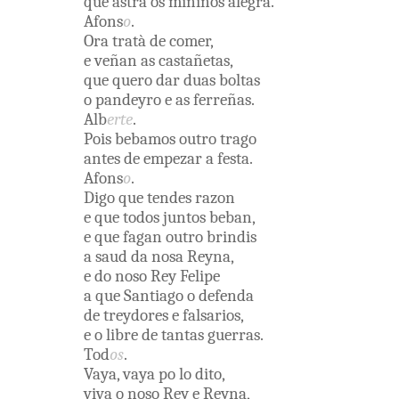
que
astra
os
miniños
alegra
.
Afons
o
.
Ora
tratà
de
comer
,
e
veñan
as
castañetas
,
que
quero
dar
duas
boltas
o
pandeyro
e
as
ferreñas
.
Alb
erte
.
Pois
bebamos
outro
trago
antes
de
empezar
a
festa
.
Afons
o
.
Digo
que
tendes
razon
e
que
todos
juntos
beban
,
e
que
fagan
outro
brindis
a
saud
da
nosa
Reyna
,
e
do
noso
Rey
Felipe
a
que
Santiago
o
defenda
de
treydores
e
falsarios
,
e
o
libre
de
tantas
guerras
.
Tod
os
.
Vaya
,
vaya
po lo
dito
,
viva
o
noso
Rey
e
Reyna
,