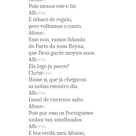
Polo
menos
este
e
bò
.
Alb
erte
.
E
tabaco
de
regalo
;
pero
volbamos
o
conto
.
Afons
o
.
Esso
non
,
vamos
falando
do
Parto
da
nosa
Reyna
,
que
Deus
garde
moytos
anos
.
Alb
erte
.
Ela
logo
ja
pareu
?
Christ
obo
.
Home
si
,
que
jà
chegaron
as
nobas
estoutro
dia
.
Alb
erte
.
Iasus
!
de
contento
salto
.
Afons
o
.
Pois
por
esso
os
Portugueses
andan
tan
amofinados
.
Alb
erte
.
E bos
verdà
meu
Afonso
,