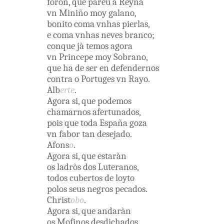
foron
,
que
pareu
à
Reyna
vn
Miniño
moy
galano
,
bonito
coma
vnhas
pierlas
,
e
coma
vnhas
neves
branco
;
conque
jà
temos
agora
vn
Princepe
moy
Sobrano
,
que
ha
de
ser
en
defendernos
contra
o
Portuges
vn
Rayo
.
Alb
erte
.
Agora
si
,
que
podemos
chamarnos
afertunados
,
pois
que
toda
España
goza
vn
fabor
tan
desejado
.
Afons
o
.
Agora
si
,
que
estaràn
os
ladròs
dos
Luteranos
,
todos
cubertos
de
loyto
polos
seus
negros
pecados
.
Christ
obo
.
Agora
si
,
que
andaràn
os
Mofinos
desdichados