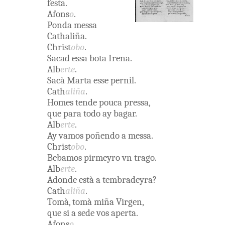
festa
.
Afons
o
.
Ponda
messa
Cathaliña
.
Christ
obo
.
Sacad essa
bota
Irena
.
Alb
erte
.
Sacà
Marta
esse
pernil
.
Cath
aliña
.
Homes
tende
pouca
pressa
,
que
para
todo
ay
bagar
.
Alb
erte
.
Ay
vamos
poñendo
a
messa
.
Christ
obo
.
Bebamos
pirmeyro
vn
trago
.
Alb
erte
.
Adonde
està
a
tembradeyra
?
Cath
aliña
.
Tomà
,
tomà
miña
Virgen
,
que
si
a
sede
vos
aperta
.
Afons
o
.