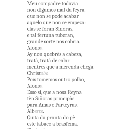
Meu
compadre
todavia
non
digamos
mal
da
feyra
,
que
non
se
pode
acabar
aquelo
que
non
se
empeza
:
elas
se
foran
Siñoras
,
e
tal
fertuna
tuberan
,
grande
sorte
nos
cobria
.
Afons
o
.
Ay
non
quebrès
a
cabeza
,
tratà
,
tratà
de
calar
mentres
que
a
merenda
chega
.
Christ
obo
.
Pois
tomemos
outro
polbo
,
Afons
o
.
Esso
si
,
que
a
nosa
Reyna
tèn
Siñoras
principàs
para
Amas
e
Parteyras
.
Alb
erte
.
Quita
da
pranta
do
pè
este
tabaco
a
brasfema
.