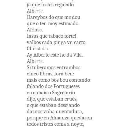
jà
que
fostes
regalado
.
Alb
erte
.
Dareybos
do
que
me
dou
que
o
ten
moy
estimado
.
Afons
o
.
Iasus
que
tabaco
forte
!
valbos
cada
pinga
vn
carto
.
Christ
obo
.
Ay
Alberte
este
he
da
Vila
.
Alb
erte
.
Si
tuberamos
entrambos
cinco
libras
,
fora
ben
:
mais
como
bos
bou
contando
falando
dos
Portugueses
eu
a
mais
o
Sagretario
dijo
,
que
estaban
cruès
,
e
que
estaban
desejando
darnos
vnha
quentadura
,
porque
en
Almanza
quedaron
todos
tristes
coma
a
noyte
,