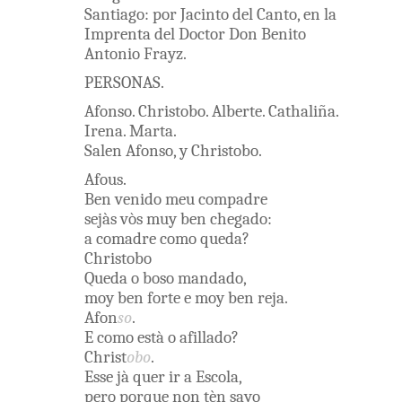
Santiago
:
por
Jacinto
del
Canto
,
en
la
Imprenta
del
Doctor
Don
Benito
Antonio
Frayz
.
PERSONAS
.
Afonso
.
Christobo
.
Alberte
.
Cathaliña
.
Irena
.
Marta
.
Salen
Afonso
,
y
Christobo
.
Afous
.
Ben venido
meu
compadre
sejàs
vòs
muy
ben
chegado
:
a
comadre
como
queda
?
Christobo
Queda
o
boso
mandado
,
moy
ben
forte
e
moy
ben
reja
.
Afon
so
.
E
como
està
o
afillado
?
Christ
obo
.
Esse
jà
quer
ir
a
Escola
,
pero
porque
non
tèn
sayo