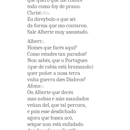
que
quero
que
me
contès
todo
como
foy
de
prano
.
Christ
obo
.
Eu
direybolo
o
que
sei
da
forma
que
mo
contaron
.
Sale
Alberte
muy
assustado
.
Albert
e
.
Homes
que
facès
aqui
?
Como
estades
tan
parados
?
Non
sabès
,
que
o
Portugues
(
que
de
rabia
està
bramando
)
quer
poñer
a
nosa
terra
vnha
guerra
dæs
Diabros
?
Afons
o
.
Ou
Alberte
que
decès
mas
nobas
e
màs
mandados
veñan
del
,
que
tal
percura
,
e
pois
esse
desdichado
agora
que
busca
acò
,
seique
non
està
enfadado