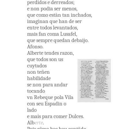
perdidos
e
derreados
;
e
non
podia
ser
menos
,
que
como
estàn
tan
inchados
,
imaginan
que
han
de
ser
entre
todos
levantados
,
mais
fan
coma
Lusafel
,
que
sempre
quedan
debaijo
.
Afonso
.
Alberte
tendes
razon
,
que
todos
son
us
cuytados
non
teñen
habilidade
se non
para
andar
tocando
vn
Rebeque
pola
Vila
con
seu
Espadin
o
lado
e
mais
para
comer
Dulces
.
Alb
erte
.