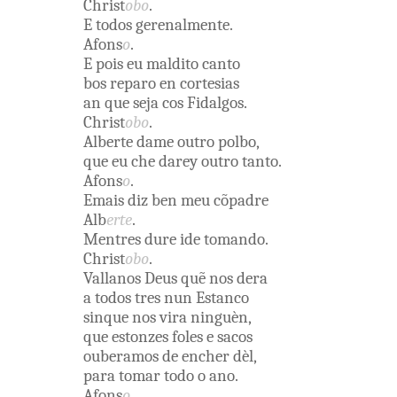
Christ
obo
.
E
todos
gerenalmente
.
Afons
o
.
E
pois
eu
maldito
canto
bos
reparo
en
cortesias
an que
seja
cos
Fidalgos
.
Christ
obo
.
Alberte
dame
outro
polbo
,
que
eu
che
darey
outro
tanto
.
Afons
o
.
Emais
diz
ben
meu
cõpadre
Alb
erte
.
Mentres
dure
ide
tomando
.
Christ
obo
.
Vallanos
Deus
quẽ
nos
dera
a
todos
tres
nun
Estanco
sinque
nos
vira
ninguèn
,
que
estonzes
foles
e
sacos
ouberamos
de
encher
dèl
,
para
tomar
todo
o
ano
.
Afons
o
.