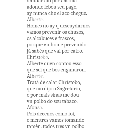
dandar
alò
por
Castilla
adonde
lebou
seu
pago
,
ay
nunca
che
el
acò
chegue
.
Alb
erte
.
Homes
no ay
q̃
descuydarnos
vamos
prevenir
os
chuzos
,
os
alcabuces
e
frascos
;
porque
vn
home
prevenido
jà
sabès
que
val
por
catro
.
Christ
obo
.
Alberte
quen
contou
esso
,
que
sei que
bos
enganaron
.
Alb
erte
.
Tratà
de
calar
Christobo
,
que
mo
dijo
o
Sagretario
,
e
por
mais
sinas
me
dou
vn
polbo
do
seu
tabaco
.
Afons
o
.
Pois
decenos
como
foi
,
e
mentres
vamos
tomando
tamèn
,
todos
tres
vn
polbo