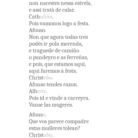
non
nacestes
nessa
estrela
,
e
assi
tratà
de
calar
.
Cath
aliña
.
Pois
vamonos
logo
a
festa
.
Afouso
.
Non
que
agora
todas
tres
podès
ir
pola
merenda
,
e
traguede
de
camiño
o
pandeyro
e
as
ferreñas
,
e
pois
,
que
estamos
aqui
,
aqui
faremos
à
festa
.
Christ
obo
.
Afonso
tendes
razon
.
Alb
erte
.
Pois
id e
vinde
a
carreyra
.
Vanse
las
mugeres
.
Afons
o
.
Que
vos
parece
compadre
estas
mulleres
tolean
?
Christ
obo
.