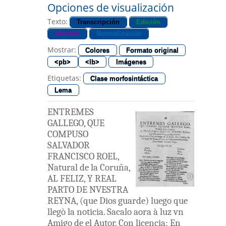
Opciones de visualización
Texto:
Transcripción
Edición
Variante
Normalización
Mostrar:
Colores
Formato original
<pb>
<lb>
Imágenes
Etiquetas:
Clase morfosintáctica
Lema
ENTREMES
GALLEGO
,
QUE
COMPUSO
SALVADOR
FRANCISCO
ROEL
,
Natural
de
la
Coruña
,
AL
FELIZ
,
Y
REAL
PARTO
DE
NVESTRA
REYNA
,
(
que
Dios
guarde
)
luego
que
llegò
la
noticia
.
Sacalo
aora
à
luz
vn
Amigo
de el
Autor
.
Con
licencia
:
En