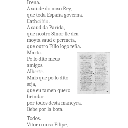
Irena
.
A
saude
do
noso
Rey
,
que
toda
España
governa
.
Cath
aliña
.
A
saud
da
Parida
,
que
nostro
Siñor
lle
dea
moyta
saud e
permeta
,
que
outro
Fillo
logo
teña
.
Marta
.
Po lo
dito
meus
amigos
.
Alb
erte
.
Mais
que
po lo
dito
seja
,
que
eu
tamen
quero
brindar
por
todos
desta
maneyra
.
Bebe
por
la
bota
.
Todos
.
Vitor
o
noso
Filipe
,