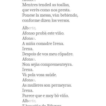
Mentres
tended as
toallas
,
que
verès
como
nos
presta
.
Ponese
la
messa
,
vàn
bebiendo
,
conforme
dizen
los
versos
.
Alb
erte
.
Afonso
probà
este
viño
.
Afons
o
.
A
miña
comadre
Irena
.
Irena
.
Despois
de
vos
meu
cõpadre
.
Afons
o
.
Non
sejàs
comprementeyra
.
Irena
.
Và
pola
vosa
saùde
.
Afons
o
.
As
mulleres
son
permeyras
.
Irena
.
Parece
que
e
moy
bò
viño
.
Alb
erte
.