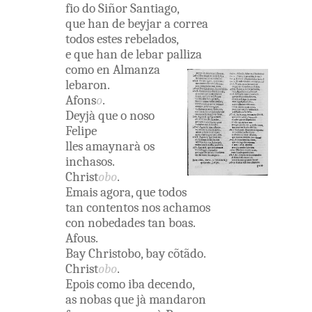
fio
do
Siñor
Santiago
,
que
han
de
beyjar
a
correa
todos
estes
rebelados
,
e
que
han
de
lebar
palliza
como
en
Almanza
lebaron
.
Afons
o
.
Deyjà
que
o
noso
Felipe
lles
amaynarà
os
inchasos
.
Christ
obo
.
Emais
agora
,
que
todos
tan
contentos
nos
achamos
con
nobedades
tan
boas
.
Afous
.
Bay
Christobo
,
bay
cõtãdo
.
Christ
obo
.
Epois
como
iba
decendo
,
as
nobas
que
jà
mandaron