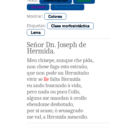
Texto:
Transcripción
Edición
Variante
Normalización
Mostrar:
Colores
Etiquetas:
Clase morfosintáctica
Lema
Señor
Dn.
Joseph
de
Hermida
.
Meu
chisepe
,
aunque
che
pida
,
non
chese
faga
esto
estraño
,
que
non
pode
un
Hermitaño
vivir
se
lle
falta
Hermida
eu
ando
buscando
à
vida
,
pero
nada
ou
poco
Collo
,
alguns
me
mandan
à orollo
ebendome
desbotado
,
por
si
acaso
;
ò
seusagrado
me
val
,
a
Hermida
meacollo
.