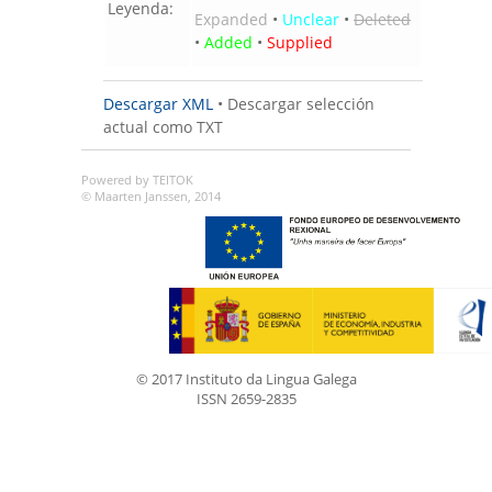
Leyenda:
Expanded
•
Unclear
•
Deleted
•
Added
•
Supplied
Descargar XML
•
Descargar selección
actual como TXT
Powered by TEITOK
© Maarten Janssen, 2014
© 2017 Instituto da Lingua Galega
ISSN 2659-2835