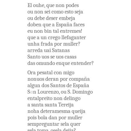
El
ouhe
,
que
non
podes
ou
non
sei
como
esto
seja
ou
debe
deser
embeja
doben
que
a
España
faces
eu
non
bin
tal
entremes
!
que
a
un
crego
llefaganter
unha
frada
por
muller
?
arreda
uai
Satanas
Santo
uos
se
uos
casas
das
omundo
enque
entender
?
Ora
pesatal
con migo
nonuos
deran
por
compaña
algun
dos
Santos
de
España
S
a
n
Lourenzo
,
ou
S.
Domingo
entalpreito
non
delingo
a
santa
santa
Tereija
noha
deteramesma
queija
pois
bola
dan
por
muller
sempreguntar
sela
quer
sela
toma
,
osela
deija
?
.