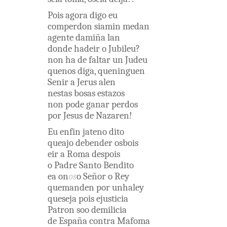
Pois
agora
digo
eu
comperdon
siamin
medan
agente
damiña
lan
donde
hadeir
o
Jubileu
?
non
ha
de
faltar
un
Judeu
quenos
diga
,
queninguen
Senir
a
Jerus alen
nestas
bosas
estazos
non
pode
ganar
perdos
por
Jesus
de
Nazaren
!
Eu
enfin
jateno
dito
queajo
debender
osbois
eir
a
Roma
despois
o
Padre
Santo
Bendito
ea on
os
o
Señor
o
Rey
quemanden
por
unhaley
queseja
pois
ejusticia
Patron
soo
demilicia
de
España
contra
Mafoma