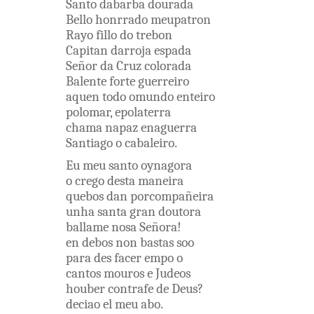
Santo
dabarba
dourada
Bello
honrrado
meupatron
Rayo
fillo
do
trebon
Capitan
darroja
espada
Señor
da
Cruz
colorada
Balente
forte
guerreiro
aquen
todo
omundo
enteiro
polomar
,
epolaterra
chama
napaz
enaguerra
Santiago
o
cabaleiro
.
Eu
meu
santo
oynagora
o
crego
desta
maneira
quebos
dan
porcompañeira
unha
santa
gran
doutora
ballame
nosa
Señora
!
en debos
non
bastas
soo
para
des facer
empo o
cantos
mouros
e
Judeos
houber
contrafe
de
Deus
?
deciao
el
meu
abo
.