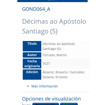
GOND064_A
Décimas ao Apóstolo
Santiago (S)
Título
Décimas ao Apóstolo
Santiago (S)
Autor
Torrado, Martín
Fecha
1627
originaria
Edición
Álvarez, Rosario / González
Seoane, Ernesto
Más información
Opciones de visualización