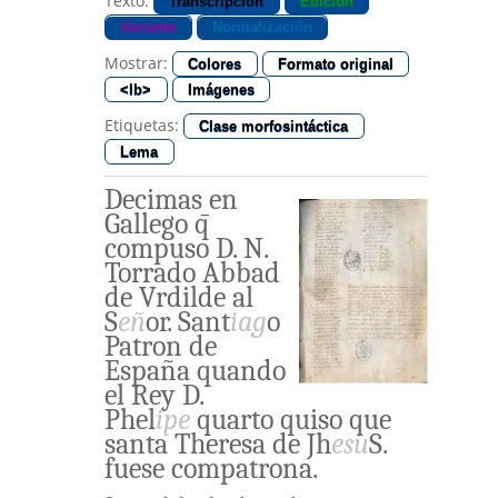
Texto:
Transcripción
Edición
Variante
Normalización
Mostrar:
Colores
Formato original
<lb>
Imágenes
Etiquetas:
Clase morfosintáctica
Lema
Decimas
en
Gallego
q̄
compuso
D.
N.
Torrado
Abbad
de
Vrdilde
al
S
eñ
or
.
Sant
iag
o
Patron
de
España
quando
el
Rey
D.
Phel
ipe
quarto
quiso
que
santa
Theresa
de
Jh
esu
S
.
fuese
compatrona
.