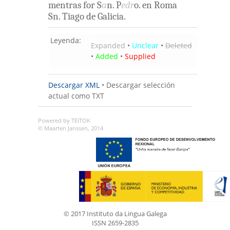
mentras
for
S
a
n
.
P
edr
o
.
en
Roma
Sn. Tiago
de
Galicia
.
Leyenda:
Expanded
•
Unclear
•
Deleted
•
Added
•
Supplied
Descargar XML
•
Descargar selección
actual como TXT
Powered by TEITOK
© Maarten Janssen, 2014
© 2017 Instituto da Lingua Galega
ISSN 2659-2835