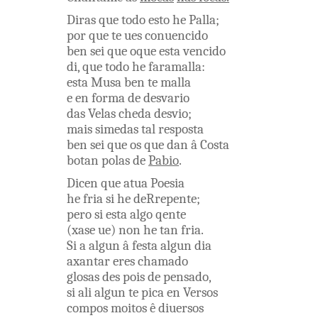
Diras
que
todo
esto
he
Palla
;
por que
te
ues
conuencido
ben
sei
que
oque
esta
vencido
di
,
que
todo
he
faramalla
:
esta
Musa
ben
te
malla
e
en
forma
de
desvario
das
Velas
cheda
desvio
;
mais
simedas
tal
resposta
ben
sei
que
os
que
dan
â
Costa
botan
polas
de
Pabio
.
Dicen
que
atua
Poesia
he
fria
si
he
deRrepente
;
pero
si
esta
algo
qente
(
xase
ue
)
non
he
tan
fria
.
Si
a
algun â
festa
algun
dia
axantar
eres
chamado
glosas
des pois
de
pensado
,
si
ali
algun
te
pica
en
Versos
compos
moitos
ê
diuersos