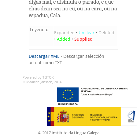
digas
mal
,
e
disimula
o
parado
,
e
que
chas
dean
sea
no
cu
,
ou
na
cara
,
ou
na
espadua
,
Cala
.
Leyenda:
Expanded
•
Unclear
•
Deleted
•
Added
•
Supplied
Descargar XML
•
Descargar selección
actual como TXT
Powered by TEITOK
© Maarten Janssen, 2014
© 2017 Instituto da Lingua Galega