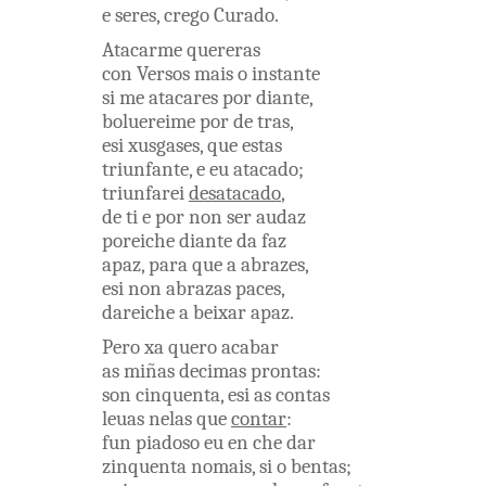
e
seres
,
crego
Curado
.
Atacarme
quereras
con
Versos
mais
o
instante
si
me
atacares
por
diante
,
boluereime
por
de tras
,
esi
xusgases
,
que
estas
triunfante
,
e
eu
atacado
;
triunfarei
desatacado
,
de
ti
e
por
non
ser
audaz
poreiche
diante
da
faz
apaz
,
para
que
a
abrazes
,
esi
non
abrazas
paces
,
dareiche
a
beixar
apaz
.
Pero
xa
quero
acabar
as
miñas
decimas
prontas
:
son
cinquenta
,
esi
as
contas
leuas
nelas
que
contar
:
fun
piadoso
eu
en
che
dar
zinquenta
nomais
,
si
o
bentas
;