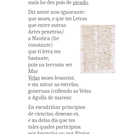
mais
he
des pois
de
picado
.
Diz
xente
non
ignorante
:
que
saues
,
e
que
tes
Letras
que
entre
outras
Artes
penetras
/
a
Nautica
(
he
constante
)
que
ti
letra
tes
bastante
;
pois
na
terrasin
ser
Mar
Velas
saues
leuantar
,
e
sin
mirar
as
estrelas
,
gouernas
(
collendo
as
Velas
a
Agulla
de
marear
.
En
escudriñar
principios
de
ciencias
,
deseoso
es
,
e
xa
delas
dis
que
tes
tales
quales
participios
:
por
bruxulas
ou
por
Ripios