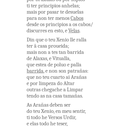
ti
ter
principios
anhelas
;
mais
por
pasar
te
desuelas
para
non
ter
menos
Cabos
desde
os
principios
a os
cabos
/
discurres
en esto
,
e
Velas
.
Din
que
o
teu
Xenio
lle
ralla
ter
â
casa
proueida
;
mais
non
a
tes
tan
barrida
de
Alaxas
,
e
Vitualla
,
que
estea
de
poluo
e
palla
barrida
,
e
non
son
patrañas
:
que
no
teu
cuarto
ai
Arañas
e
por
limpeza
do
Altar
outras
chegache
a
Limpar
tendo as
na
casa
tamañas
.
As
Arañas
deben
ser
do
teu
Xenio
,
en
meu
sentir
,
ti
todo
he
Versos
Urdir
,
e
elas
todo
he
teser
,