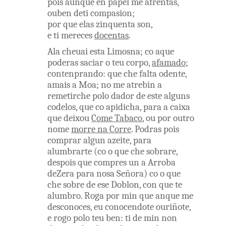
pois
aunque
en
papel
me
afrentas
,
ouben
deti
compasion
;
por que
elas
zinquenta
son
,
e
ti
mereces
docentas
.
Ala
cheuai
esta
Limosna
;
co aque
poderas
saciar
o
teu
corpo
,
afamado
;
contenprando
:
que
che
falta
odente
,
amais
a
Moa
;
no
me
atrebin
a
remetirche
polo
dador
de este
alguns
codelos
,
que
co apidicha
,
para
a
caixa
que
deixou
Come Tabaco
,
ou
por
outro
nome
morre na Corre
.
Podras
pois
comprar
algun
azeite
,
para
alumbrarte
(
co o
que
che
sobrare
,
despois
que
compres
un a
Arroba
deZera
para
nosa
Señora
)
co o
que
che
sobre
de ese
Doblon
,
con
que
te
alumbro
.
Roga
por
min
que
anque
me
desconoces
,
eu
conocendote
ouriñote
,
e
rogo
polo
teu
ben
:
ti
de
min
non