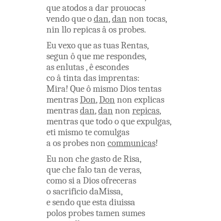
que
atodos
a
dar
prouocas
vendo
que
o
dan
,
dan
non
tocas
,
nin
llo
repicas
â os
probes
.
Eu
vexo
que
as
tuas
Rentas
,
segun
ô
que
me
respondes
,
as
enlutas
,
ê
escondes
co â
tinta
das
imprentas
:
Mira
!
Que
ô
mismo
Dios
tentas
mentras
Don
,
Don
non
explicas
mentras
dan
,
dan
non
repicas
,
mentras
que
todo
o
que
expulgas
,
eti
mismo
te
comulgas
a os
probes
non
communicas
!
Eu
non
che
gasto
de
Risa
,
que
che
falo
tan
de
veras
,
como
si
a
Dios
ofreceras
o
sacrificio
daMissa
,
e
sendo
que
esta
diuissa
polos
probes
tamen
sumes