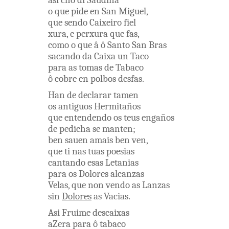
asi
cho
di
Saudiña
o
que
pide
en
San
Miguel
,
que
sendo
Caixeiro
fiel
xura
,
e
perxura
que
fas
,
como
o
que
â ô
Santo
San
Bras
sacando
da
Caixa
un
Taco
para
as
tomas
de
Tabaco
ô
cobre
en
polbos
desfas
.
Han
de
declarar
tamen
os
antiguos
Hermitaños
que
entendendo
os
teus
engaños
de
pedicha
se
manten
;
ben
sauen
amais
ben
ven
,
que
ti
nas
tuas
poesias
cantando
esas
Letanias
para
os
Dolores
alcanzas
Velas
,
que
non
vendo
as
Lanzas
sin
Dolores
as
Vacias
.
Asi
Fruime
descaixas
aZera
para
ô
tabaco