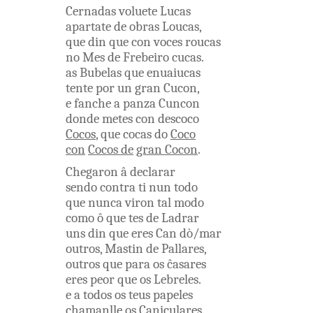
Cernadas
voluete
Lucas
apartate
de
obras
Loucas
,
que
din
que
con
voces
roucas
no
Mes
de
Frebeiro
cucas
.
as
Bubelas
que
enuaiucas
tente
por
un
gran
Cucon
,
e
fanche
a
panza
Cuncon
donde
metes
con
descoco
Cocos
,
que
cocas
do
Coco
con
Cocos
de
gran
Cocon
.
Chegaron
â
declarar
sendo
contra
ti
nun
todo
que
nunca
viron
tal
modo
como
ô
que
tes
de
Ladrar
uns
din
que
eres
Can
dò/mar
outros
,
Mastin
de
Pallares
,
outros
que
para
os
ĉasares
eres
peor
que
os
Lebreles
.
e
a
todos
os
teus
papeles
chamanlle
os
Caniculares
.