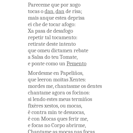
Pareceme
que
por
xogo
tocas
o
dan
,
dan
de
risa
;
mais
anque
estea
deprisa
ei che
de
tocar
afogo
:
Xa
pasa
de
desafogo
repetir
tal
tocamento
:
retirate
deste
intento
que
omeu
dictamen
rebate
a
Salsa
do
teu
Tomate
,
e
ponte
como
un
Pemento
Mordesme
en
Papeliños
,
que
leeron
moitas
Xentes
:
mordes me
,
chantasme
os
dentes
chantame
agora
os
focinos
:
si
lendo
estes
meus
termiños
fixères
xestos
,
ou
mocas
,
ê
contra
min
te
desuocas
,
ê
con
Mocas
ques
ferir me
,
e
focas
no
Corpo
abrirme
,
Chantame
as
mocas
nas
focas
.