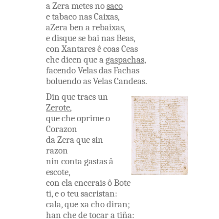
a
Zera
metes
no
saco
e
tabaco
nas
Caixas
,
aZera
ben
a
rebaixas
,
e
disque
se
bai
nas
Beas
,
con
Xantares
ê
coas
Ceas
che
dicen
que
a
gaspachas
,
facendo
Velas
das
Fachas
boluendo
as
Velas
Candeas
.
Din
que
traes
un
Zerote
,
que
che
oprime
o
Corazon
da
Zera
que
sin
razon
nin
conta
gastas
â
escote
,
con
ela
encerais
ô
Bote
ti
,
e
o
teu
sacristan
:
cala
,
que
xa
cho
diran
;
han che
de
tocar
a
tiña
: