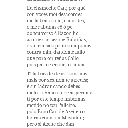
Eu
chamoche
Can
;
por què
con
voces
moi
desacordes
me
ladras
a
min
,
e
mordes
,
e
me
rabuñas
cô ô
pe
do
teu
verso
ê
Razon
hè
xa
que
cos
pes
me
Rabuñas
,
e
sin
causa
a
pruma
empuñas
contra
min
,
dandome
fallo
que
para
oir
teñas
Callo
pois
para
escriuir
tes
uñas
.
Ti
ladras
desde
as
Cauernas
mais
por
acà
non
te
atreues
;
ê
sin
ladrar
cando
debes
metes
o
Rabo
entre
as
pernas
:
ti
por
este
tempo
imbernas
metido
no
teu
Palleiro
:
polo
Brao
Can
de
Azeiteiro
ladras
como
un
Mostafan
;
pero
si
Azeite
che
dan