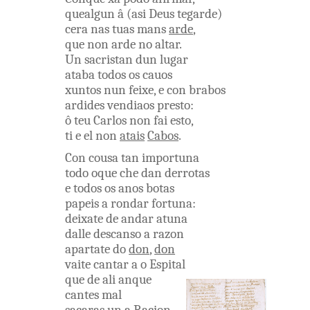
quealgun â
(
asi
Deus
tegarde
)
cera
nas
tuas
mans
arde
,
que
non
arde
no
altar
.
Un
sacristan
dun
lugar
ataba
todos
os
cauos
xuntos
nun
feixe
,
e
con
brabos
ardides
vendiaos
presto
:
ô
teu
Carlos
non
fai
esto
,
ti
e
el
non
atais
Cabos
.
Con
cousa
tan
importuna
todo
oque
che
dan
derrotas
e
todos
os
anos
botas
papeis
a
rondar
fortuna
:
deixate
de
andar
atuna
dalle
descanso
a
razon
apartate
do
don
,
don
vaite
cantar
a o
Espital
que
de
ali
anque
cantes
mal