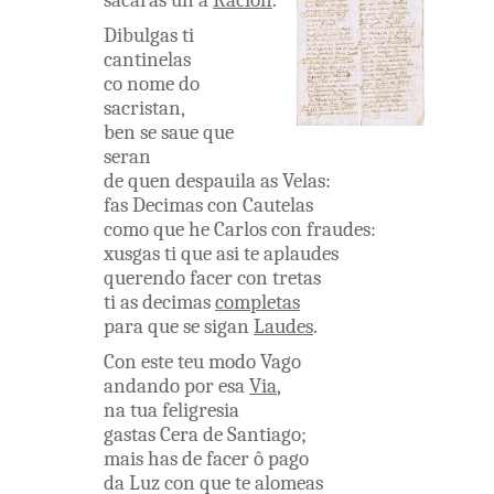
sacaras
un a
Racion
.
Dibulgas
ti
cantinelas
co
nome
do
sacristan
,
ben
se
saue
que
seran
de
quen
despauila
as
Velas
:
fas
Decimas
con
Cautelas
como
que
he
Carlos
con
fraudes
:
xusgas
ti
que
asi
te
aplaudes
querendo
facer
con
tretas
ti
as
decimas
completas
para
que
se
sigan
Laudes
.
Con
este
teu
modo
Vago
andando
por
esa
Via
,
na
tua
feligresia
gastas
Cera
de
Santiago
;
mais
has
de
facer
ô
pago
da
Luz
con
que
te
alomeas