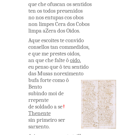
que
che
ofuscan
os
sentidos
ten os
todos
preuenidos
no nos
entupas
cos
obos
non
limpes
Cera
dos
Cobos
limpa
aZera
dos
Oidos
.
Aque
escoites
te
convido
consellos
tan
commedidos
,
e
que
me
prestes
oidos
,
an que
che
falte
ô
oido
,
eu
penso
que
ô
teu
sentido
das
Musas
noreximento
bufa
forte
como
ô
Bento
subindo
moi
de
rrepente
de
soldado
a
se
†
Thenente
sin
primeiro
ser
sarxento
.