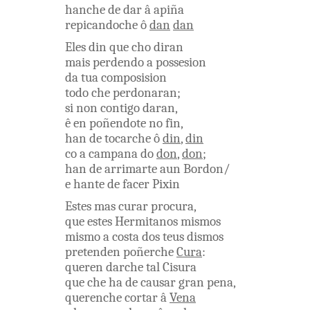
hanche
de
dar
â
apiña
repicandoche
ô
dan
dan
Eles
din
que
cho
diran
mais
perdendo
a
possesion
da
tua
composision
todo
che
perdonaran
;
si
non
contigo
daran
,
ê
en
poñendote
no
fin
,
han
de
tocarche
ô
din
,
din
co a
campana
do
don
,
don
;
han
de
arrimarte
aun
Bordon
/
e
hante
de
facer
Pixin
Estes
mas
curar
procura
,
que
estes
Hermitanos
mismos
mismo
a
costa
dos
teus
dismos
pretenden
poñerche
Cura
:
queren
darche
tal
Cisura
que
che
ha
de
causar
gran
pena
,
querenche
cortar
â
Vena