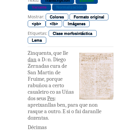
Texto:
Transcripción
Edición
Variante
Normalización
Mostrar:
Colores
Formato original
<pb>
<lb>
Imágenes
Etiquetas:
Clase morfosintáctica
Lema
Zinquenta
,
que
lle
dan
a
D
o
n
.
Diego
Zernadas
cura
de
San
Martin
de
Fruime
,
porque
rabuñou
a
certo
caualeiro
co as
Uñas
dos
seus
Pes
:
apreixanllas
ben
,
para
que
non
rasque
a
outro
.
E
si
o
fai
daranlle
dozentas.
Décimas