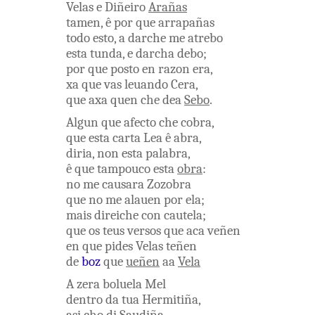
Velas
e
Diñeiro
Arañas
tamen
,
ê
por que
arrapañas
todo
esto
,
a
darche
me
atrebo
esta
tunda
,
e
darcha
debo
;
por que
posto
en
razon
era
,
xa
que
vas
leuando
Cera
,
que
axa
quen
che
dea
Sebo
.
Algun
que
afecto
che
cobra
,
que
esta
carta
Lea
ê
abra
,
diria
,
non
esta
palabra
,
ê
que
tampouco
esta
obra
:
no
me
causara
Zozobra
que
no
me
alauen
por
ela
;
mais
direiche
con
cautela
;
que
os
teus
versos
que
aca
veñen
en
que
pides
Velas
teñen
de
boz
que
ueñen
aa
Vela
A
zera
boluela
Mel
dentro
da
tua
Hermitiña
,