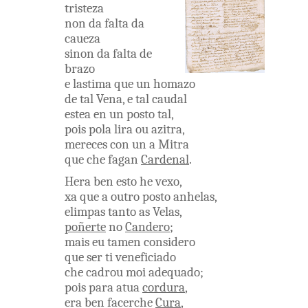
tristeza
non
da
falta
da
caueza
sinon
da
falta
de
brazo
e
lastima
que
un
homazo
de
tal
Vena
,
e
tal
caudal
estea
en un
posto
tal
,
pois
pola
lira
ou
azitra
,
mereces
con un a
Mitra
que
che
fagan
Cardenal
.
Hera
ben
esto
he
vexo
,
xa
que
a
outro
posto
anhelas
,
elimpas
tanto
as
Velas
,
poñerte
no
Candero
;
mais
eu
tamen
considero
que
ser
ti
veneficiado
che
cadrou
moi
adequado
;
pois
para
atua
cordura
,
era
ben
facerche
Cura
,