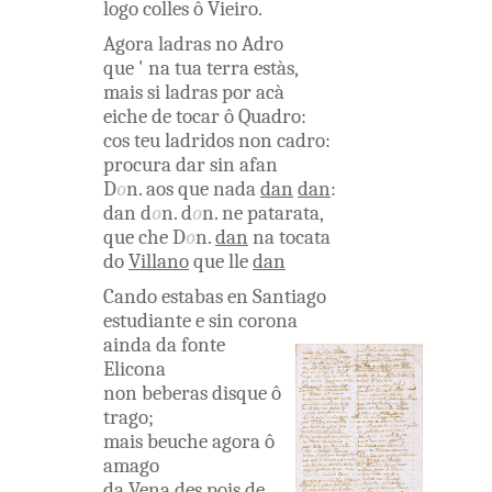
logo
colles
ô
Vieiro
.
Agora
ladras
no
Adro
que
'
na
tua
terra
estàs
,
mais
si
ladras
por
acà
eiche
de
tocar
ô
Quadro
:
cos
teu
ladridos
non
cadro
:
procura
dar
sin
afan
D
o
n
.
aos
que
nada
dan
dan
:
dan
d
o
n
.
d
o
n
.
ne
patarata
,
que
che
D
o
n
.
dan
na
tocata
do
Villano
que
lle
dan
Cando
estabas
en
Santiago
estudiante
e
sin
corona
ainda
da
fonte
Elicona
non
beberas
disque
ô
trago
;
mais
beuche
agora
ô
amago
da
Vena
des pois
de