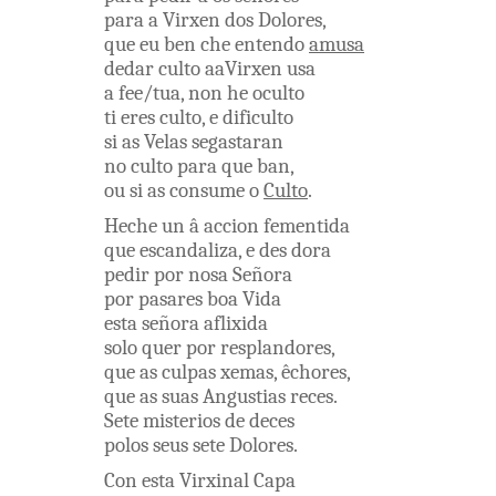
para
a
Virxen
dos
Dolores
,
que
eu
ben
che
entendo
amusa
dedar
culto
aaVirxen
usa
a
fee/tua
,
non
he
oculto
ti
eres
culto
,
e
dificulto
si
as
Velas
segastaran
no
culto
para
que
ban
,
ou
si
as
consume
o
Culto
.
Heche
un â
accion
fementida
que
escandaliza
,
e
des dora
pedir
por
nosa
Señora
por
pasares
boa
Vida
esta
señora
aflixida
solo
quer
por
resplandores
,
que
as
culpas
xemas
,
êchores
,
que
as
suas
Angustias
reces
.
Sete
misterios
de
deces
polos
seus
sete
Dolores
.
Con
esta
Virxinal
Capa