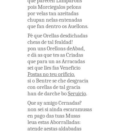
que
parecen
Lamparons
pois
Morciegalos
pelons
por
velas
tan
azeitadas
chupan
nelas
entenadas
que
fan
dentro
os
Auellons
.
Pè
que
Orellas
desdichadas
cheas
de
tal
fealdad
!
pon
uns
Orellons
deAbad
,
e
dà
as
que
tes
as
Criadas
que
para
un as
Arracadas
sei que
lles
fas
Veneficio
Postas
no
teu
orificio
,
si
o
Bentre
se
che
desgracia
con
orellas
de
tal
gracia
han
de
darche
bo
Seruicio
.
Que
ay
amigo
Cernadas
?
non
sei
si
ainda
escaramusas
en
pago
das
tuas
Musas
leua
estas
Aborralladas
:
atende
aestas
aldabadas