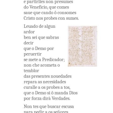
e
partirlles
non
presumes
do
Veneficio
,
que
comes
saue
que
cando
ô
consomes
Cristo
nos
probes
con sumes
.
Leuado
de algun
ardor
ben
sei
que
sabras
decir
que
o
Demo
por
peruertir
se
mete
a
Predicador
;
non
che
acometa
o
temblor
das
presentes
nouedades
repara
as
necesidades
curalle
a os
probes
a
tos
,
que
o
Demo
si
ô
manda
Dios
por
forza
dirà
Verdades
.
Non
tes
que
buscar
escusa
para
pedir
a os
señores