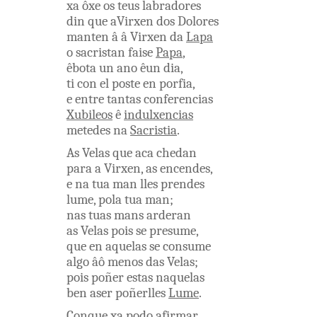
xa
ôxe
os
teus
labradores
din
que
aVirxen
dos
Dolores
manten
â â
Virxen
da
Lapa
o
sacristan
faise
Papa
,
êbota
un
ano
êun
dia
,
ti
con
el
poste
en
porfia
,
e
entre
tantas
conferencias
Xubileos
ê
indulxencias
metedes
na
Sacristia
.
As
Velas
que
aca
chedan
para
a
Virxen
,
as
encendes
,
e
na
tua
man
lles
prendes
lume
,
pola
tua
man
;
nas
tuas
mans
arderan
as
Velas
pois
se
presume
,
que
en aquelas
se
consume
algo
âô
menos
das
Velas
;
pois
poñer
estas
naquelas
ben
aser
poñerlles
Lume
.
Conque
xa
podo
afirmar
,