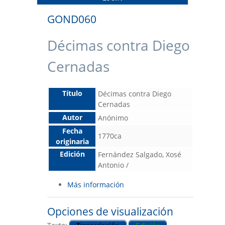
GOND060
Décimas contra Diego
Cernadas
Título
Décimas contra Diego
Cernadas
Autor
Anónimo
Fecha
1770ca
originaria
Edición
Fernández Salgado, Xosé
Antonio /
Más información
Opciones de visualización