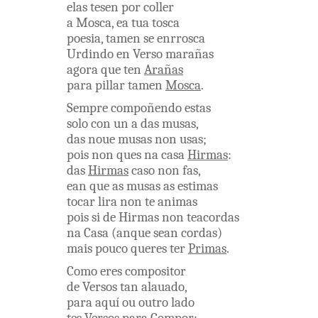
elas
tesen
por
coller
a
Mosca
,
ea
tua
tosca
poesia
,
tamen
se
enrrosca
Urdindo
en
Verso
marañas
agora
que
ten
Arañas
para
pillar
tamen
Mosca
.
Sempre
compoñendo
estas
solo
con un a
das
musas
,
das
noue
musas
non
usas
;
pois
non
ques
na
casa
Hirmas
:
das
Hirmas
caso
non
fas
,
ean que
as
musas
as
estimas
tocar
lira
non
te
animas
pois
si
de
Hirmas
non
teacordas
na
Casa
(
anque
sean
cordas
)
mais
pouco
queres
ter
Primas
.
Como
eres
compositor
de
Versos
tan
alauado
,
para
aquí
ou
outro
lado