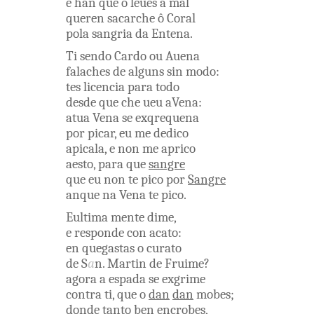
e
han que
o
leues
â
mal
queren
sacarche
ô
Coral
pola
sangria
da
Entena
.
Ti
sendo
Cardo
ou
Auena
falaches
de alguns
sin
modo
:
tes
licencia
para
todo
desde
que
che
ueu
aVena
:
atua
Vena
se
exqrequena
por
picar
,
eu
me
dedico
apicala
,
e
non
me
aprico
aesto
,
para
que
sangre
que
eu
non
te
pico
por
Sangre
anque
na
Vena
te
pico
.
Eultima mente
dime
,
e
responde
con
acato
:
en
quegastas
o
curato
de
S
a
n
.
Martin
de
Fruime
?
agora
a
espada
se
exgrime
contra
ti
,
que
o
dan
dan
mobes
;
donde
tanto
ben
encrobes
,