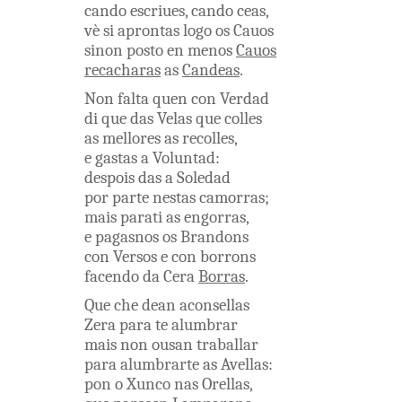
cando
escriues
,
cando
ceas
,
vè
si
aprontas
logo
os
Cauos
sinon
posto
en
menos
Cauos
recacharas
as
Candeas
.
Non
falta
quen
con
Verdad
di
que
das
Velas
que
colles
as
mellores
as
recolles
,
e
gastas
a
Voluntad
:
despois
das
a
Soledad
por
parte
nestas
camorras
;
mais
parati
as
engorras
,
e
pagasnos
os
Brandons
con
Versos
e
con
borrons
facendo
da
Cera
Borras
.
Que
che
dean
aconsellas
Zera
para
te
alumbrar
mais
non
ousan
traballar
para
alumbrarte
as
Avellas
:
pon
o
Xunco
nas
Orellas
,