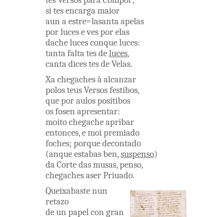
tes
Versos
para
Compor
;
si
tes
encarga
maior
aun a
estre=lasanta
apelas
por
luces
e
ves
por
elas
dache
luces
conque
luces
:
tanta
falta
tes
de
luces
,
canta
dices
tes
de
Velas
.
Xa
chegaches
â
alcanzar
polos
teus
Versos
festibos
,
que
por
aulos
positibos
os
fosen
apresentar
:
moito
chegache
apribar
entonces
,
e
moi
premiado
foches
;
porque
decontado
(
anque
estabas
ben
,
suspenso
)
da
Corte
das
musas
,
penso
,
chegaches
aser
Priuado
.
Queixabaste
nun
retazo
de un
papel
con
gran