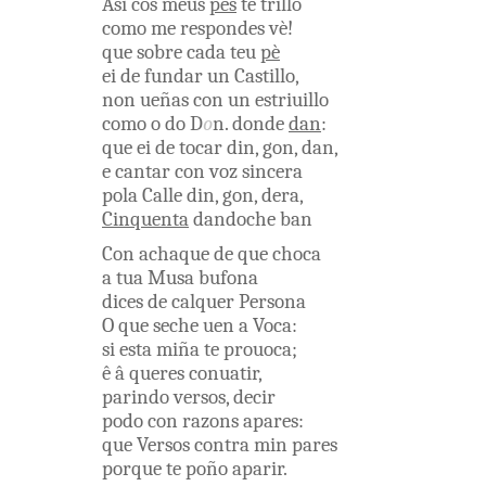
Asi
cos
meus
pes
te
trillo
como
me
respondes
vè
!
que
sobre
cada
teu
pè
ei
de
fundar
un
Castillo
,
non
ueñas
con un
estriuillo
como
o
do
D
o
n
.
donde
dan
:
que
ei
de
tocar
din
,
gon
,
dan
,
e
cantar
con
voz
sincera
pola
Calle
din
,
gon
,
dera
,
Cinquenta
dandoche
ban
Con
achaque
de
que
choca
a
tua
Musa
bufona
dices
de
calquer
Persona
O
que
seche
uen
a
Voca
:
si
esta
miña
te
prouoca
;
ê
â
queres
conuatir
,
parindo
versos
,
decir
podo
con
razons
apares
:
que
Versos
contra
min
pares
porque
te
poño
aparir
.