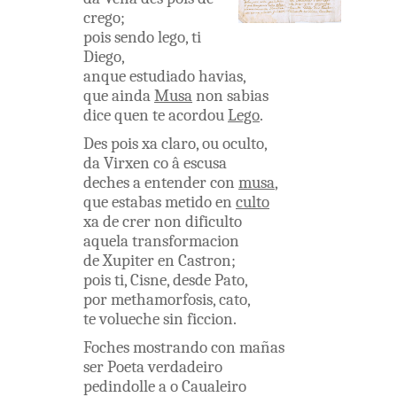
crego
;
pois
sendo
lego
,
ti
Diego
,
anque
estudiado
havias
,
que
ainda
Musa
non
sabias
dice
quen
te
acordou
Lego
.
Des pois
xa
claro
,
ou
oculto
,
da
Virxen
co â
escusa
deches
a
entender
con
musa
,
que
estabas
metido
en
culto
xa
de
crer
non
dificulto
aquela
transformacion
de
Xupiter
en
Castron
;
pois
ti
,
Cisne
,
desde
Pato
,
por
methamorfosis
,
cato
,
te
volueche
sin
ficcion
.
Foches
mostrando
con
mañas
ser
Poeta
verdadeiro
pedindolle
a o
Caualeiro