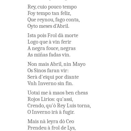
Rey
,
cuio
pouco
tempo
Foy
tempo
tan
feliz
,
Que
reynou
,
fago
conta
,
Oyto
meses
d'Abril
.
Ista
pois
Frol
dà
morte
Logo
que
à
vin
ferir
A
negra
fouce
,
negras
As
miñas
fadas
vin
.
Non
mais
Abril
,
nin
Mayo
Os
Sinos
faran
vir
:
Serà
d'eiqui
por
diante
Vnh
Inverno
sin
fin
.
Uotai me
à
maos
ben
cheas
Rojos
Lirios
:
qu'assi
,
Crendo
,
qu'ò
Rey
Luis
torna
,
O
Inverno
irà
à
fugir
.
Mais
nà
leyra
dò
Ceo
Prendeu
à
frol
de
Lys
,