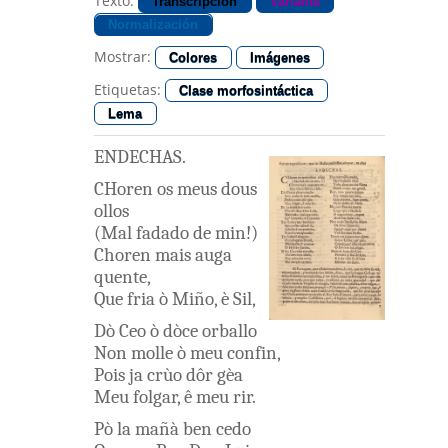
Texto:
Transcripción
Variante
Normalización
Mostrar:
Colores
Imágenes
Etiquetas:
Clase morfosintáctica
Lema
ENDECHAS
.
CHoren
os
meus
dous
ollos
(
Mal fadado
de
min
!
)
Choren
mais
auga
quente
,
Que
fria
ò
Miño
,
è
Sil
,
Dò
Ceo
ò
dòce
orballo
Non
molle
ò
meu
confin
,
Pois
ja
crùo
dôr
gèa
Meu
folgar
,
ê
meu
rir
.
Pò la
mañà
ben
cedo