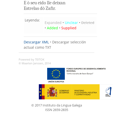
E
ò
seu
eido
lle
deixan
Estrelas
dò
Zafir
.
Leyenda:
Expanded
•
Unclear
•
Deleted
•
Added
•
Supplied
Descargar XML
•
Descargar selección
actual como TXT
Powered by TEITOK
© Maarten Janssen, 2014
© 2017 Instituto da Lingua Galega
ISSN 2659-2835