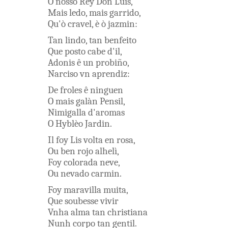
O
nosso
Rey
Don
Luis
,
Mais
ledo
,
mais
garrido
,
Qu'ò
cravel
,
è
ò
jazmin
:
Tan
lindo
,
tan
benfeito
Que
posto
cabe
d'il
,
Adonis
ê
un
probiño
,
Narciso
vn
aprendiz
:
De
froles
ê
ninguen
O
mais
galàn
Pensil
,
Nimigalla
d'aromas
O
Hyblèo
Jardin
.
Il
foy
Lis
volta
en
rosa
,
Ou
ben
rojo
alhelì
,
Foy
colorada
neve
,
Ou
nevado
carmin
.
Foy
maravilla
muita
,
Que
soubesse
vivir
Vnha
alma
tan
christiana
Nunh
corpo
tan
gentil
.