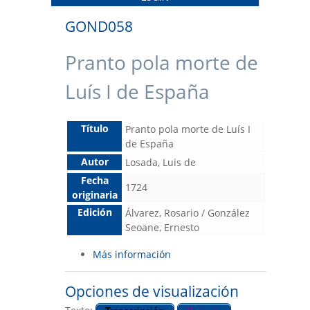
GOND058
Pranto pola morte de
Luís I de España
Título
Pranto pola morte de Luís I
de España
Autor
Losada, Luis de
Fecha
1724
originaria
Edición
Álvarez, Rosario / González
Seoane, Ernesto
Más información
Opciones de visualización