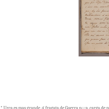
*
Urca
es
mas
grande
,
q̄
fragata
de
Guerra
p
ar
a
.
carga
de
p