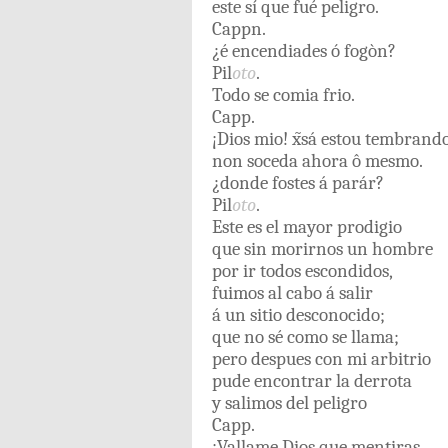
este
sí
que
fué
peligro
.
Cappn
.
¿
é
encendiades
ó
fogòn
?
Pil
oto
.
Todo
se
comia
frio
.
Capp
.
¡
Dios
mio
!
x̃sá
estou
tembrand
non
soceda
ahora
ô
mesmo
.
¿
donde
fostes
á
parár
?
Pil
oto
.
Este
es
el
mayor
prodigio
que
sin
morirnos
un
hombre
por
ir
todos
escondidos,
fuimos
al
cabo
á
salir
á
un
sitio
desconocido
;
que
no
sé
como
se
llama
;
pero
despues
con
mi
arbitrio
pude
encontrar
la
derrota
y
salimos
del
peligro
Capp
.
¡
Vallame
Dios
que
mentiras