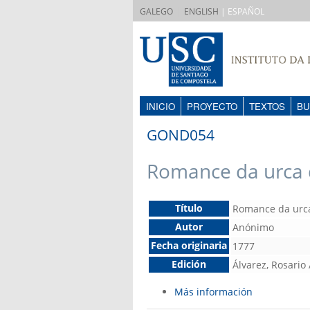
|
GALEGO
ENGLISH
| ESPAÑOL
INICIO
PROYECTO
TEXTOS
BU
GOND054
Romance da urca 
Título
Romance da urca
Autor
Anónimo
Fecha originaria
1777
Edición
Álvarez, Rosario
Más información