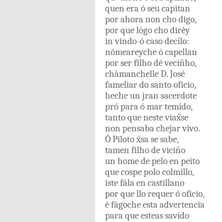
quen
era
ó
seu
capitan
por
ahora
non
cho
digo
,
por que
lógo
cho
dirèy
in
vindo-ó
caso
decílo
:
nómeareyche
ó
capellan
por
ser
filho
dé
veciñho
,
chàmanchelle
D.
José
fameliar
do
santo
oficio
,
heche
un
jran
sacerdote
pró
para
ó
mar
temído
,
tanto
que
neste
viax̃se
non
pensaba
chejar
vivo
.
Ó
Piloto
x̃sa
se
sabe
,
tamen
filho
de
viciño
un
home
de
pelo
en
peito
que
cospe
polo
colmillo
,
iste
fála
en
castillano
por que
llo
requer
ó
oficio
,
é
fàgoche
esta
advertencia
para
que
esteas
savído