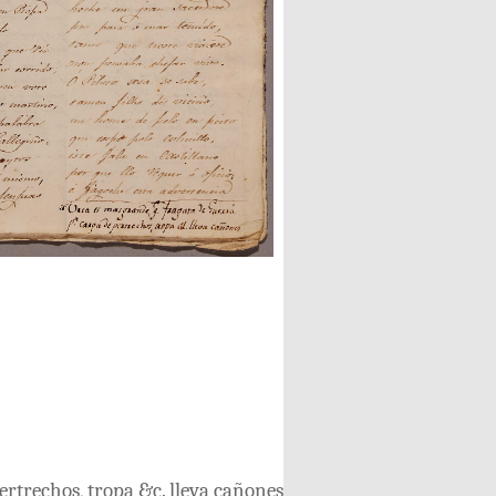
ertrechos
,
tropa
&c
.
lleva
cañones