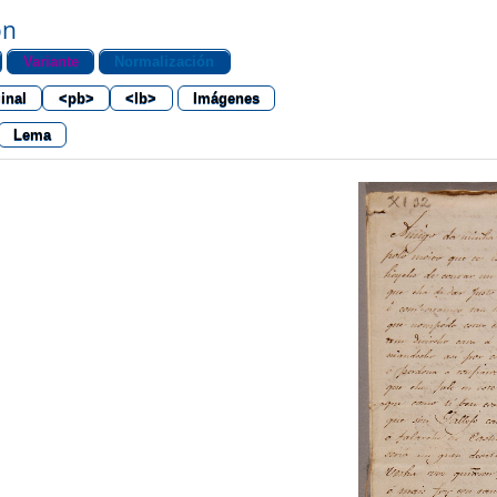
ón
Variante
Normalización
inal
<pb>
<lb>
Imágenes
Lema