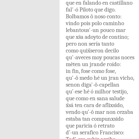
que
en
falando
en
castillano
fal'-ó
Piloto
que
digo
.
Bolbamos
ô
noso
conto
:
vindo
pois
polo
caminho
lebantous'-un
pouco
mar
que
xs̄a
adoyto
de
contíno
;
pero
non
sería
tanto
como
quix̃seron
decilo
qu'-aveces
moy
poucas
noces
mèten
un
jrande
roído
:
in
fin
,
fose
como
fose
,
qu'-ô
medo
hé
un
jran
vicho
,
senon
diga'-ô-capellan
qu’-ese
hé
ó
milhor
testijo
,
que
como
en
sana
salude
x̃sá
ten
cara
de
aflixsido
,
vendo
qu’-ô
mar
non
cezaba
estaba
tan
compunxsido
que
paricia
ó
retrato
d’-un
serafico
Francisco
: