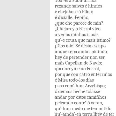
Tod’-era
subir
arriba
rezando
salves
é
hinnos
é
chejabase
ó
Piloto
é
dicialle
:
Pepiño
,
¿
que
che
parece
de
min
?
¿
Chejarey
ó
Ferrol
vivo
á
ver
âs
minhas
irmás
qu’-é
cousa
que
mais
istimo
?
¡
Dios
mio
!
Sé
désta
escapo
anque
sepa
andar
pidindo
hey
de
pertender
non
ser
mais
Capellan
de
Navío
;
quedareyme
no
Ferrol
,
por que
con
catro
enterriños
é
Misa
todo-los
días
paso
com’-hun
Arzebispo
;
ó
demais
heche
tolax̃se
andar
por
estos
camiñhos
peleando
contr’-ô
vento
,
qu’-hun
médo
me
ten
mitido
qu’-ainda’-en
terra
lhey
de
ter