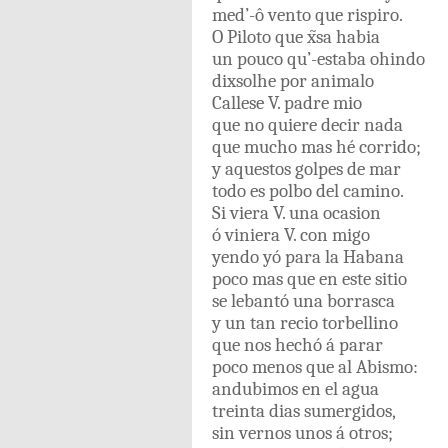
med’-ô
vento
que
rispiro
.
O
Piloto
que
x̃sa
habia
un
pouco
qu’-estaba
ohindo
dixsolhe
por
animalo
Callese
V
.
padre
mio
que
no
quiere
decir
nada
que
mucho
mas
hé
corrido
;
y
aquestos
golpes
de
mar
todo
es
polbo
del
camino
.
Si
viera
V.
una
ocasion
ó
viniera
V.
con migo
yendo
yó
para
la
Habana
poco
mas
que
en
este
sitio
se
lebantó
una
borrasca
y
un
tan
recio
torbellino
que
nos
hechó
á
parar
poco
menos
que
al
Abismo
:
andubimos
en
el
agua
treinta
dias
sumergidos,
sin
vernos
unos
á
otros
;