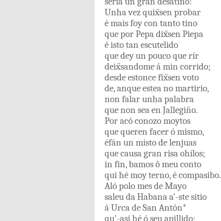
sería
un
gran
desatino
:
Unha
vez
quix̃sen
probar
é
mais
foy
con
tanto
tino
que
por
Pepa
dix̃sen
Piepa
é
isto
tan
escutelido
que
dey
un
pouco
que
rír
deix̃sandome
á
min
corrido
;
desde
estonce
fix̃sen
voto
de
,
anque
estea
no
martirio
,
non
falar
unha
palabra
que
non
sea
en
Jallegiño
.
Por
acó
conozo
moytos
que
queren
facer
ó
mismo
,
éfán
un
misto
de
lenjuas
que
causa
gran
risa
ohílos
;
in
fin
,
bamos
ô
meu
conto
qui
hé
moy
terno
,
é
compasibo
.
Aló
polo
mes
de
Mayo
saleu
da
Habana
a'-ste
sitio
á
Urca
de
San
Antón
*
qu'-asi
hé
ó
seu
apillido
;