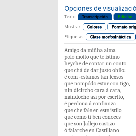
Opciones de visualizaci
Texto:
Transcripción
Edición
Mostrar:
Colores
Formato orig
Etiquetas:
Clase morfosintáctica
Amigo
da
miñha
alma
polo
moito
que
te
istimo
heyche
de
contar
un
conto
que
chá
de
dar
justo
ohílo
:
ê
com'-estamos
tan
lex̃sos
que
nompódo
estar
con tigo
,
nin
dicircho
cara
á
cara
,
màndocho
así
por
escrito
,
é
perdona
á
confianza
que
che
fale
en este
istilo
,
que
como
tí
ben
conoces
que
són
Jallejo
castizo
ó
falarche
en
Castillano