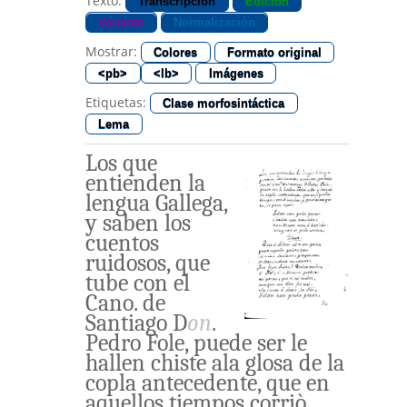
Texto:
Transcripción
Edición
Variante
Normalización
Mostrar:
Colores
Formato original
<pb>
<lb>
Imágenes
Etiquetas:
Clase morfosintáctica
Lema
Los
que
entienden
la
lengua
Gallega
,
y
saben
los
cuentos
ruidosos
,
que
tube
con
el
Cano
.
de
Santiago
D
on
.
Pedro
Fole
,
puede
ser
le
hallen
chiste
ala
glosa
de
la
copla
antecedente
,
que
en
aquellos
tiempos
corriò