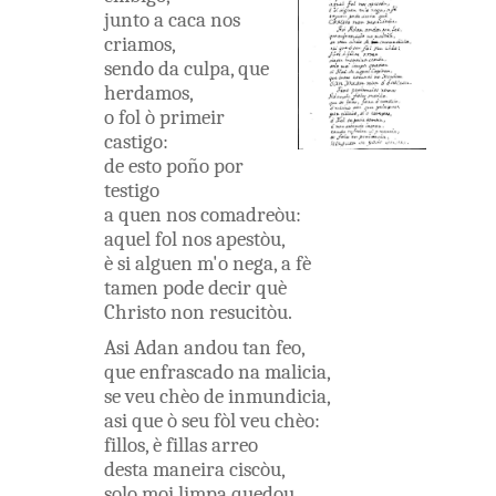
junto
a
caca
nos
criamos
,
sendo
da
culpa
,
que
herdamos
,
o
fol
ò
primeir
castigo
:
de esto
poño
por
testigo
a
quen
nos
comadreòu
:
aquel
fol
nos
apestòu
,
è
si
alguen
m'o
nega
,
a
fè
tamen
pode
decir
què
Christo
non
resucitòu
.
Asi
Adan
andou
tan
feo
,
que
enfrascado
na
malicia
,
se
veu
chèo
de
inmundicia
,
asi
que
ò
seu
fòl
veu
chèo
:
fillos
,
è
fillas
arreo
desta
maneira
ciscòu
,
solo
moi
limpa
quedou