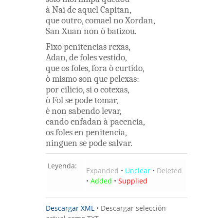
à
Nai
de aquel
Capitan
,
que
outro
,
comael
no
Xordan
,
San
Xuan
non
ò
batizou
.
Fixo
penitencias
rexas
,
Adan
,
de
foles
vestido
,
que
os
foles
,
fora
ò
curtido
,
ò
mismo
son
que
pelexas
:
por
cilicio
,
si
o
cotexas
,
ò
Fol
se
pode
tomar
,
è
non
sabendo
levar
,
cando
enfadan
à
pacencia
,
os
foles
en
penitencia
,
ninguen
se
pode
salvar
.
Leyenda:
Expanded
•
Unclear
•
Deleted
•
Added
•
Supplied
Descargar XML
•
Descargar selección