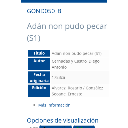
GOND050_B
Adán non pudo pecar
(S1)
Título
Adán non pudo pecar (S1)
Autor
Cernadas y Castro, Diego
Antonio
Fecha
1753ca
originaria
Edición
Álvarez, Rosario / González
Seoane, Ernesto
Más información
Opciones de visualización