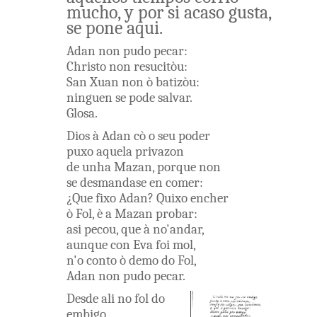
mucho
,
y
por
si
acaso
gusta
,
se
pone
aqui
.
Adan
non
pudo
pecar
:
Christo
non
resucitòu
:
San
Xuan
non
ò
batizòu
:
ninguen
se
pode
salvar
.
Glosa
.
Dios
à
Adan
cò o
seu
poder
puxo
aquela
privazon
de unha
Mazan
,
porque
non
se
desmandase
en
comer
:
¿
Que
fixo
Adan
?
Quixo
encher
ò
Fol
,
è
a
Mazan
probar
:
asi
pecou
,
que
à
no'andar
,
aunque
con
Eva
foi
mol
,
n'o
conto
ò
demo
do
Fol
,
Adan
non
pudo
pecar
.
Desde
ali
no
fol
do
embigo
,