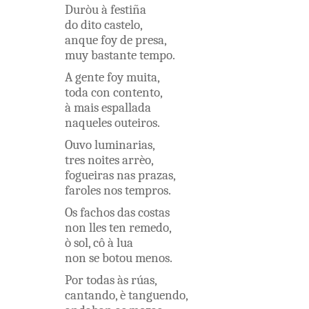
Duròu
à
festiña
do
dito
castelo
,
anque
foy
de
presa
,
muy
bastante
tempo
.
A
gente
foy
muita
,
toda
con
contento
,
à
mais
espallada
naqueles
outeiros
.
Ouvo
luminarias
,
tres
noites
arrèo
,
fogueiras
nas
prazas
,
faroles
nos
tempros
.
Os
fachos
das
costas
non
lles
ten
remedo
,
ò
sol
,
cô à
lua
non
se
botou
menos
.
Por
todas
às
rúas
,
cantando
,
è
tanguendo
,