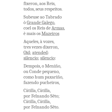
fixeron
,
aos
Reis
,
todos
,
seus
respeitos
.
Subeuse
ao
Tabrado
ò
Grande
Galego
,
coel
os
Reis
de
Armas
,
è
mais
os
Mazeiros
Aqueles
,
à
vozes
,
tres
vezes
dixeron
,
Oid
;
atended
:
silencio
;
silencio
:
Dempois
,
o
Meniño
,
ou
Conde
pequeno
,
como
hum
paxariño
,
fazendo
pucheiros
,
Câtilla
,
Câtilla
,
por
Felnando
Sêto
;
Câtilla
,
Câtilla
,
por
Felnando
Sêto
.