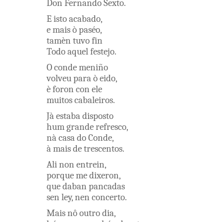
Don
Fernando
Sexto
.
E
isto
acabado
,
e
mais
ò
paséo
,
tamèn
tuvo
fin
Todo
aquel
festejo
.
O
conde
meniño
volveu
para
ò
eido
,
è
foron
con
ele
muitos
cabaleiros
.
Jà
estaba
disposto
hum
grande
refresco
,
nà
casa
do
Conde
,
à
mais
de
trescentos
.
Ali
non
entrein
,
porque
me
dixeron
,
que
daban
pancadas
sen
ley
,
nen
concerto
.
Mais
nô
outro
dia
,