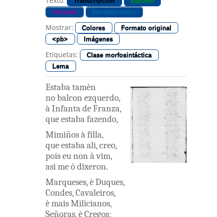
Texto:
Transcripción
Edición
Variante
Normalización
Mostrar:
Colores
Formato original
<pb>
Imágenes
Etiquetas:
Clase morfosintáctica
Lema
Estaba
tamèn
no
balcon
ezquerdo
,
à
Infanta
de
Franza
,
que
estaba
fazendo
,
Mimiños
à
filla
,
que
estaba
ali
,
creo
,
pois
eu
non
à
vim
,
asi
me ò
dixeron
.
Marqueses
,
è
Duques
,
Condes
,
Cavaleiros
,
è
mais
Milicianos
,
Señoras
,
è
Cregos
;