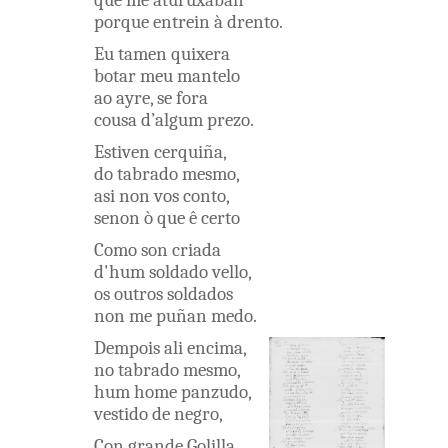
que
me
aturuxaban
porque
entrein
à drento
.
Eu
tamen
quixera
botar
meu
mantelo
ao
ayre
,
se
fora
cousa
d’algum
prezo
.
Estiven
cerquiña
,
do
tabrado
mesmo
,
asi
non
vos
conto
,
senon
ò
que
ê
certo
Como
son
criada
d'hum
soldado
vello
,
os
outros
soldados
non
me
puñan
medo
.
Dempois
ali
encima
,
no
tabrado
mesmo
,
hum
home
panzudo
,
vestido
de
negro
,
Con
grande
Golilla
,