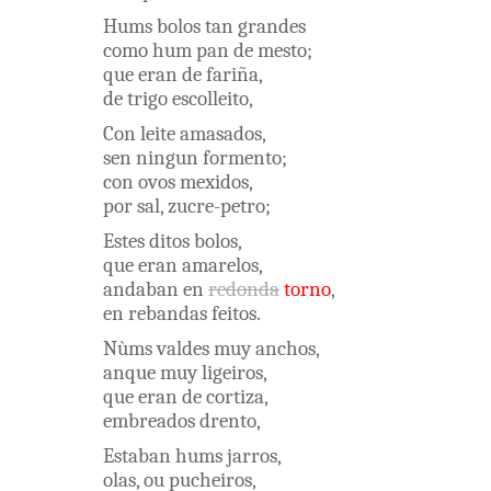
Hums
bolos
tan
grandes
como
hum
pan
de
mesto
;
que
eran
de
fariña
,
de
trigo
escolleito
,
Con
leite
amasados
,
sen
ningun
formento
;
con
ovos
mexidos
,
por
sal
,
zucre-petro
;
Estes
ditos
bolos
,
que
eran
amarelos
,
andaban
en
redonda
torno
,
en
rebandas
feitos
.
Nùms
valdes
muy
anchos
,
anque
muy
ligeiros
,
que
eran
de
cortiza
,
embreados
drento
,
Estaban
hums
jarros
,
olas
,
ou
pucheiros
,