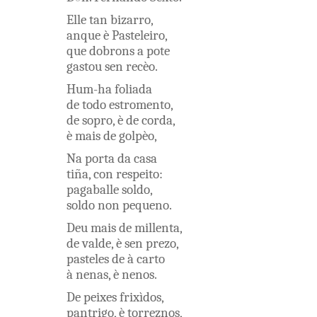
Elle
tan
bizarro
,
anque
è
Pasteleiro
,
que
dobrons
a
pote
gastou
sen
recèo
.
Hum-ha
foliada
de
todo
estromento
,
de
sopro
,
è
de
corda
,
è
mais
de
golpèo
,
Na
porta
da
casa
tiña
,
con
respeito
:
pagaballe
soldo
,
soldo
non
pequeno
.
Deu
mais
de
millenta
,
de
valde
,
è
sen
prezo
,
pasteles
de
à
carto
à
nenas
,
è
nenos
.
De
peixes
frixìdos
,
pantrigo
,
è
torreznos
,