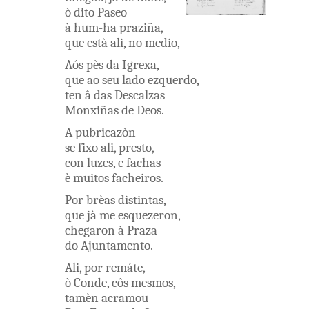
ò
dito
Paseo
à
hum-ha
praziña
,
que
està
ali
,
no
medio
,
Aós
pès
da
Igrexa
,
que
ao
seu
lado
ezquerdo
,
ten
â
das
Descalzas
Monxiñas
de
Deos
.
A
pubricazòn
se
fixo
ali
,
presto
,
con
luzes
,
e
fachas
è
muitos
facheiros
.
Por
brèas
distintas
,
que
jà
me
esquezeron
,
chegaron
à
Praza
do
Ajuntamento
.
Ali
,
por
remáte
,
ò
Conde
,
côs
mesmos
,
tamèn
acramou