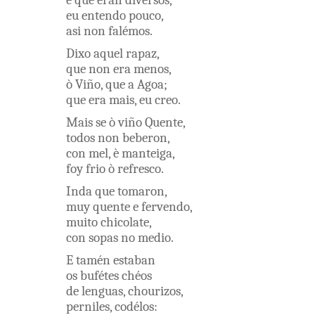
è
que
eran
diversos
,
eu
entendo
pouco
,
asi
non
falémos
.
Dixo
aquel
rapaz
,
que
non
era
menos
,
ò
Viño
,
que
a
Agoa
;
que
era
mais
,
eu
creo
.
Mais
se
ò
viño
Quente
,
todos
non
beberon
,
con
mel
,
è
manteiga
,
foy
frio
ò
refresco
.
Inda
que
tomaron
,
muy
quente
e
fervendo
,
muito
chicolate
,
con
sopas
no
medio
.
E
tamén
estaban
os
bufétes
chéos
de
lenguas
,
chourizos
,
perniles
,
codélos
: