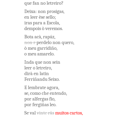
que
fan
no
letreiro
?
Deixa
:
non
prosigas
,
en
leer
èse
sello
;
iras
para
a
Escola
,
dempois
ò
veremos
.
Bota
acà
,
rapáz
,
non
r
perdelo
non
quero
,
ò
meu
garridiño
,
o
meu
amarelo
.
Inda
que
non
sein
leer
o
letreiro
,
dirà
en
latin
Ferriñandu
Seixo
.
E
lembrate
agora
,
se
,
como
che
entendo
,
por
alfergas
fio
,
por
fergiñas
leo
.
Se
val
vinte
râs
muitos
cartos
,