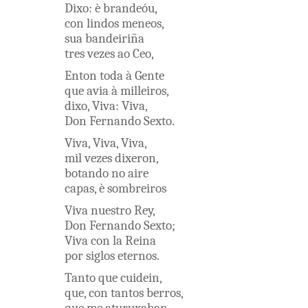
Dixo
:
è
brandeóu
,
con
lindos
meneos
,
sua
bandeiriña
tres
vezes
ao
Ceo
,
Enton
toda
à
Gente
que
avia
à
milleiros
,
dixo
,
Viva
:
Viva
,
Don
Fernando
Sexto
.
Viva
,
Viva
,
Viva
,
mil
vezes
dixeron
,
botando
no
aire
capas
,
è
sombreiros
Viva
nuestro
Rey
,
Don
Fernando
Sexto
;
Viva
con
la
Reina
por
siglos
eternos
.
Tanto
que
cuidein
,
que
,
con
tantos
berros
,