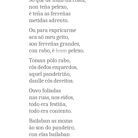
Sô
que
de hum-ha
costa
,
non
teña
pelexo
,
è
teña
as
ferreñas
metidas
adrento
.
Ou
para
expricarme
aca
aò
meu
geito
,
son
ferreñas
grandes
,
con
rabo
,
è
hum
pelexo
.
Toman
pòlo
rabo
,
côs
dedos
ezquerdos
,
aquel
pandeiriño
,
danlle
côs
dereitos
.
Ouvo
foliadas
nas
ruas
,
nos
eidos
,
todo
era
festiña
,
todo
era
contento
.
Bailaban
as
mozas
âo
son
do
pandeiro
,
con
elas
bailaban