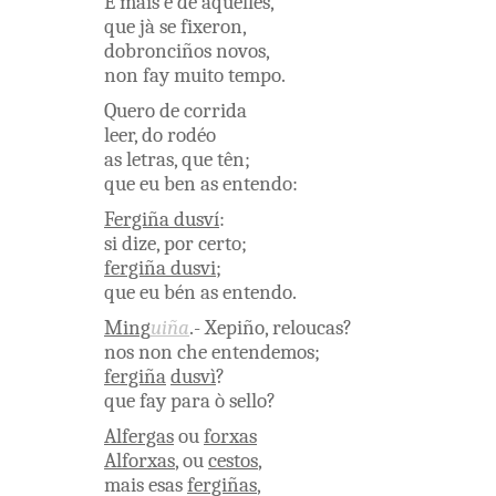
E
mais
ê
de aquelles
,
que
jà
se
fixeron
,
dobronciños
novos
,
non
fay
muito
tempo
.
Quero
de
corrida
leer
,
do
rodéo
as
letras
,
que
tên
;
que
eu
ben
as
entendo
:
Fergiña
dusví
:
si
dize
,
por
certo
;
fergiña
dusvi
;
que
eu
bén
as
entendo
.
Ming
uiña
.
-
Xepiño
,
reloucas
?
nos
non
che
entendemos
;
fergiña
dusvì
?
que
fay
para
ò
sello
?
Alfergas
ou
forxas
Alforxas
,
ou
cestos
,
mais
esas
fergiñas
,