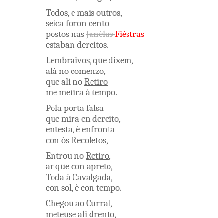
Todos
,
e
mais
outros
,
seica
foron
cento
postos
nas
Janèlas
Fiéstras
estaban
dereitos
.
Lembraivos
,
que
dixem
,
alá
no
comenzo
,
que
ali
no
Retiro
me
metira
à
tempo
.
Pola
porta
falsa
que
mira
en
dereito
,
entesta
,
è
enfronta
con òs
Recoletos
,
Entrou
no
Retiro
,
anque
con
apreto
,
Toda
à
Cavalgada
,
con
sol
,
è
con
tempo
.
Chegou
ao
Curral
,
meteuse
ali
drento
,