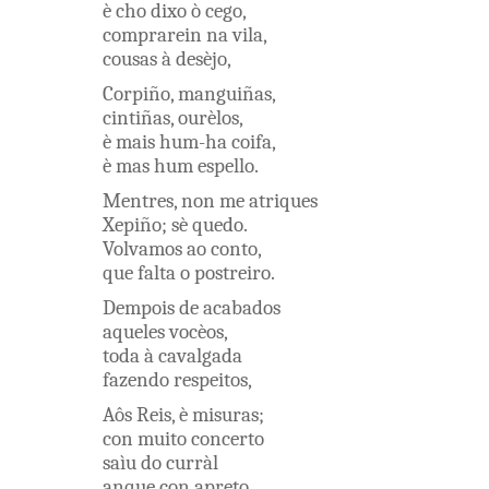
è
cho
dixo
ò
cego
,
comprarein
na
vila
,
cousas
à
desèjo
,
Corpiño
,
manguiñas
,
cintiñas
,
ourèlos
,
è
mais
hum-ha
coifa
,
è
mas
hum
espello
.
Mentres
,
non
me
atriques
Xepiño
;
sè
quedo
.
Volvamos
ao
conto
,
que
falta
o
postreiro
.
Dempois
de
acabados
aqueles
vocèos
,
toda
à
cavalgada
fazendo
respeitos
,
Aôs
Reis
,
è
misuras
;
con
muito
concerto
saìu
do
curràl
anque
con
apreto
,