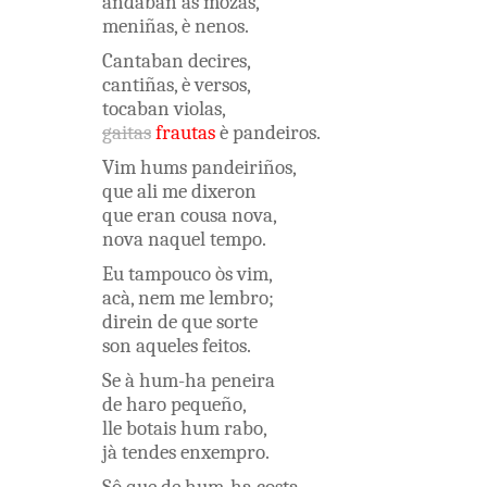
andaban
as
mozas
,
meniñas
,
è
nenos
.
Cantaban
decires
,
cantiñas
,
è
versos
,
tocaban
violas
,
gaitas
frautas
è
pandeiros
.
Vim
hums
pandeiriños
,
que
ali
me
dixeron
que
eran
cousa
nova
,
nova
naquel
tempo
.
Eu
tampouco
òs
vim
,
acà
,
nem
me
lembro
;
direin
de
que
sorte
son
aqueles
feitos
.
Se
à
hum-ha
peneira
de
haro
pequeño
,
lle
botais
hum
rabo
,
jà
tendes
enxempro
.