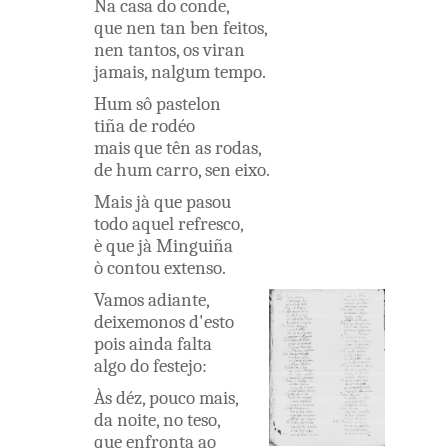
Na
casa
do
conde
,
que
nen
tan
ben
feitos
,
nen
tantos
,
os
viran
jamais
,
nalgum
tempo
.
Hum
sô
pastelon
tiña
de
rodéo
mais
que
tên
as
rodas
,
de hum
carro
,
sen
eixo
.
Mais
jà
que
pasou
todo
aquel
refresco
,
è
que
jà
Minguiña
ò
contou
extenso
.
Vamos
adiante
,
deixemonos
d'esto
pois
ainda
falta
algo
do
festejo
:
Às
déz
,
pouco
mais
,
da
noite
,
no
teso
,
que
enfronta
ao