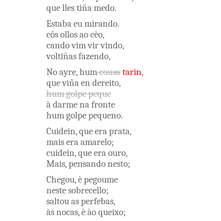
que
lles
tiña
medo
.
Estaba
eu
mirando
.
côs
ollos
ao
cèo
,
cando
vim
vir
vindo
,
voltiñas
fazendo
,
No
ayre
,
hum
cousa
tarin
,
que
viña
en
dereito
,
hum
golpe
peque
à
darme
na
fronte
hum
golpe
pequeno
.
Cuidein
,
que
era
prata
,
mais
era
amarelo
;
cuidein
,
que
era
ouro
,
Mais
,
pensando
nesto
;
Chegou
,
è
pegoume
neste
sobrecello
;
saltou
as
perfebas
,
às
nocas
,
è
ào
queixo
;