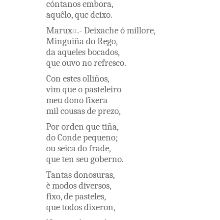
cóntanos
embora
,
aquêlo
,
que
deixo
.
Marux
a
.
-
Deixache
ó
millore
,
Minguiña
do
Rego
,
da aqueles
bocados
,
que
ouvo
no
refresco
.
Con
estes
olliños
,
vim
que
o
pasteleiro
meu
dono
fixera
mil
cousas
de
prezo
,
Por
orden
que
tiña
,
do
Conde
pequeno
;
ou
seica
do
frade
,
que
ten
seu
goberno
.
Tantas
donosuras
,
è
modos
diversos
,
fixo
,
de
pasteles
,
que
todos
dixeron
,