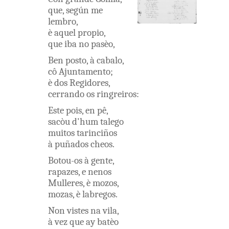
que
,
según
me
lembro
,
è
aquel
propio
,
que
iba
no
pasèo
,
Ben
posto
,
à
cabalo
,
cô
Ajuntamento
;
è
dos
Regidores
,
cerrando
os
ringreiros
:
Este
pois
,
en
pê
,
sacòu
d'hum
talego
muitos
tarinciños
à
puñados
cheos
.
Botou-os
à
gente
,
rapazes
,
e
nenos
Mulleres
,
è
mozos
,
mozas
,
è
labregos
.
Non
vistes
na
vila
,
à
vez
que
ay
batèo