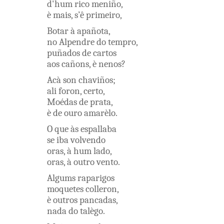
d'hum
rico
meniño
,
è
mais
,
s’ê
primeiro
,
Botar
à
apañota
,
no
Alpendre
do
tempro
,
puñados
de
cartos
aos
cañons
,
è
nenos
?
Acà
son
chaviños
;
ali
foron
,
certo
,
Moédas
de
prata
,
è
de
ouro
amarèlo
.
O
que
às
espallaba
se
iba
volvendo
oras
,
à
hum
lado
,
oras
,
à
outro
vento
.
Algums
raparigos
moquetes
colleron
,
è
outros
pancadas
,
nada
do
talègo
.