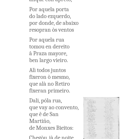
Por
aquela
porta
do
lado
ezquerdo
,
por
donde
,
de
abaixo
resopran
òs
ventos
Por
aquela
rua
tomou
en
dereito
â
Praza
mayore
,
ben
largo
vieiro
.
Alì
todos
juntos
fixeron
ò
mesmo
,
que
alà
no
Retiro
fixeran
primeiro
.
Dali
,
póla
rua
,
que
vay
ao
convento
,
que
ê
de
San
Martiño
,
de
Monxes
Bieitos
:
Chegòu
,
jà
de
noite
,