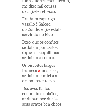
húm
,
que
se
achóu
drento
,
me
dixo
mil
cousas
de aquele
refresco
.
Era
hum
raparigo
vasallo
è
Galego
,
do
Conde
,
è
que
estaba
servindo
nò
Eido
.
Dixo
,
que
os
confites
se
daban
por
cestos
,
è
que
as
rosquilliñas
se
daban
à
centos
.
Os
biscoitos
largos
brancos
e
amarelos
,
se
daban
por
feixes
è
monllos
enteiros
.
Dòs
òvos
fiados
con
muitos
nobêlos
,
andaban
por
ducías
,
seus
pratos
bén
cheos
.