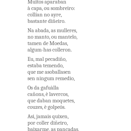
Muitos
aparaban
à
capa
,
ou
sombreiro
:
collían
no
ayre
,
bastante
diñeiro
.
Na
abada
,
as
mulleres
,
no
manto
,
ou
mantelo
,
tamen
de
Moedas
,
algum-has
colleron
.
Eu
,
mal pecadiño
,
estaba
temendo
,
que
me
asoballasen
sen
ningum
remedio
,
Os
da
gafuàlla
cañons
,
è
lavercos
,
que
daban
moquetes
,
couzes
,
è
golpeós
.
Asi
,
jamais
quixen
,
por
coller
diñeiro
,
baixarme
,
as
pancadas
,