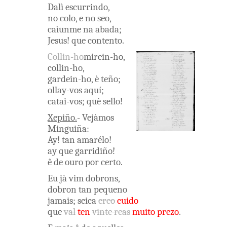
Dalì
escurrindo
,
no
colo
,
e
no
seo
,
caìunme
na
abada
;
Jesus
!
que
contento
.
Collin-ho
mirein-ho
,
collin-ho
,
gardein-ho
,
è
teño
;
ollay-vos
aquí
;
catai-vos
;
què
sello
!
Xepiño
.
-
Vejàmos
Minguiña
:
Ay
!
tan
amarélo
!
ay
que
garridiño
!
ê
de
ouro
por
certo
.
Eu
jà
vim
dobrons
,
dobron
tan
pequeno
jamais
;
seica
creo
cuido
que
val
ten
vinte
reas
muito
prezo
.