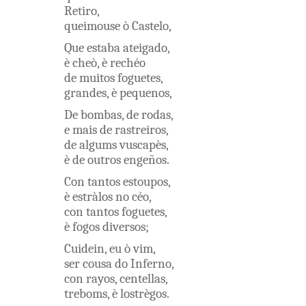
Retiro
,
queimouse
ò
Castelo
,
Que
estaba
ateigado
,
è
cheò
,
è
rechéo
de
muitos
foguetes
,
grandes
,
è
pequenos
,
De
bombas
,
de
rodas
,
e
mais
de
rastreiros
,
de algums
vuscapès
,
è
de outros
engeños
.
Con
tantos
estoupos
,
è
estràlos
no
céo
,
con
tantos
foguetes
,
è
fogos
diversos
;
Cuidein
,
eu
ò
vim
,
ser
cousa
do
Inferno
,
con
rayos
,
centellas
,
treboms
,
è
lostrègos
.