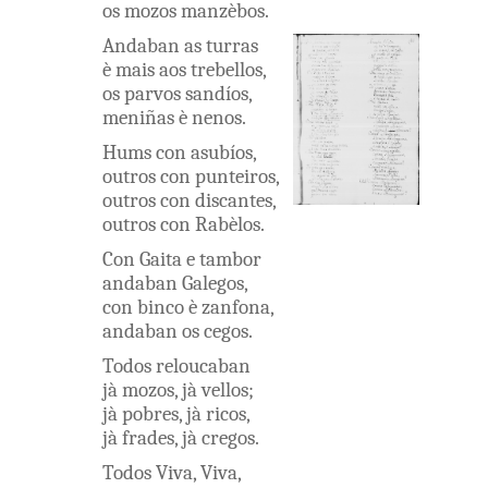
os
mozos
manzèbos
.
Andaban
as
turras
è
mais
aos
trebellos
,
os
parvos
sandíos
,
meniñas
è
nenos
.
Hums
con
asubíos
,
outros
con
punteiros
,
outros
con
discantes
,
outros
con
Rabèlos
.
Con
Gaita
e
tambor
andaban
Galegos
,
con
binco
è
zanfona
,
andaban
os
cegos
.
Todos
reloucaban
jà
mozos
,
jà
vellos
;
jà
pobres
,
jà
ricos
,
jà
frades
,
jà
cregos
.
Todos
Viva
,
Viva
,