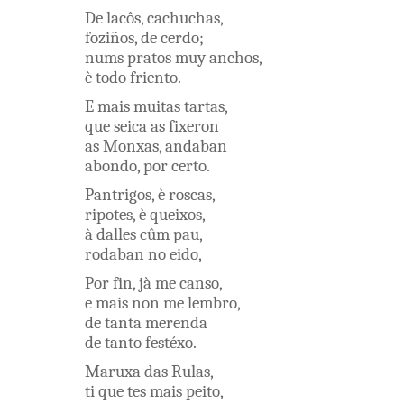
De
lacôs
,
cachuchas
,
foziños
,
de
cerdo
;
nums
pratos
muy
anchos
,
è
todo
friento
.
E
mais
muitas
tartas
,
que
seica
as
fixeron
as
Monxas
,
andaban
abondo
,
por
certo
.
Pantrigos
,
è
roscas
,
ripotes
,
è
queixos
,
à
dalles
cûm
pau
,
rodaban
no
eido
,
Por
fin
,
jà
me
canso
,
e
mais
non
me
lembro
,
de
tanta
merenda
de
tanto
festéxo
.
Maruxa
das
Rulas
,
ti
que
tes
mais
peito
,