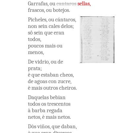
Garrafas
,
ou
cantaros
sellas
,
frascos
,
ou
botejos
.
Picheles
,
ou
cántaros
,
non
sein
cales
delos
;
sô
sein
que
eran
todos
,
poucos
mais
ou
menos
,
De
vidrio
,
ou
de
prata
;
è
que
estaban
cheos
,
de
agoas
con
zucre
,
è
mais
outros
cheiros
.
Daquelas
bebian
todos
os
trescentos
à
barba
regada
netos
,
è
mais
netos
.
Dòs
viños
,
que
daban
,