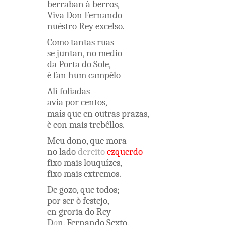
berraban
à
berros
,
Viva
Don
Fernando
nuéstro
Rey
excelso
.
Como
tantas
ruas
se
juntan
,
no
medio
da
Porta
do
Sole
,
è
fan
hum
campêlo
Alì
foliadas
avia
por
centos
,
mais
que
en outras
prazas
,
è
con
mais
trebêllos
.
Meu
dono
,
que
mora
no
lado
dereito
ezquerdo
fixo
mais
louquízes
,
fixo
mais
extremos
.
De
gozo
,
que
todos
;
por
ser
ò
festejo
,
en
groria
do
Rey
D
o
n
.
Fernando
Sexto
.