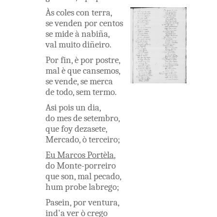
Às
coles
con
terra
,
se
venden
por
centos
se
mide
à
nabiña
,
val
muito
diñeiro
.
Por
fin
,
è
por
postre
,
mal
è
que
cansemos
,
se
vende
,
se
merca
de
todo
,
sem
termo
.
Asi
pois
un
dia
,
do
mes
de
setembro
,
que
foy
dezasete
,
Mercado
,
ò
terceiro
;
Eu
Marcos
Portèla
,
do
Monte-porreiro
que
son
,
mal pecado
,
hum
probe
labrego
;
Pasein
,
por
ventura
,
ind'a
ver
ò
crego