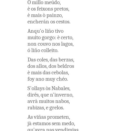
O
millo
meúdo
,
è
os
feixons
pretos
,
è
mais
ò
painzo
,
encherán
os
cestos
.
Anqu'o
liño
tivo
muito
gorgo
:
è
certo
,
non
couvo
nos
lagos
,
ó
liño
colleito
.
Das
coles
,
das
berzas
,
dos
allos
,
dos
beldros
è
mais
das
cebolas
,
foy
ano
muy
chéo
.
S'ollays
òs
Nabales
,
dirês
,
que
n'inverno
,
avrà
muitos
nabos
,
rabizas
,
e
grelos
.
As
viñas
prometen
,
jà
estamos
sem
medo
,
qu'avra
nas
vendimias