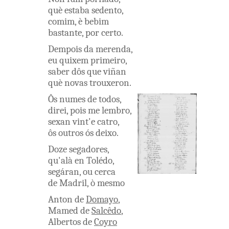
què
estaba
sedento
,
comim
,
è
bebim
bastante
,
por
certo
.
Dempois
da
merenda
,
eu
quixem
primeiro
,
saber
dôs
que
viñan
què
novas
trouxeron
.
Ôs
numes
de
todos
,
direi
,
pois
me
lembro
,
sexan
vint'e
catro
,
ôs
outros
ós
deixo
.
Doze
segadores
,
qu'alà
en
Tolédo
,
segáran
,
ou
cerca
de
Madril
,
ò
mesmo
Anton
de
Domayo
,
Mamed
de
Salcêdo
,
Albertos
de
Coyro