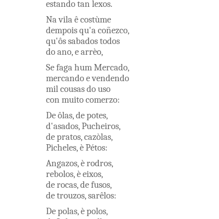
estando
tan
lexos
.
Na
vila
ê
costùme
dempois
qu'a
coñezco
,
qu'ôs
sabados
todos
do
ano
,
e
arrèo
,
Se
faga
hum
Mercado
,
mercando
e
vendendo
mil
cousas
do
uso
con
muito
comerzo
:
De
ôlas
,
de
potes
,
d'asados
,
Pucheiros
,
de
pratos
,
cazòlas
,
Picheles
,
è
Pétos
:
Angazos
,
è
rodros
,
rebolos
,
è
eixos
,
de
rocas
,
de
fusos
,
de
trouzos
,
sarêlos
:
De
polas
,
è
polos
,