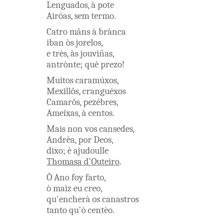
Lenguados
,
à
pote
Airóas
,
sem
termo
.
Catro
mâns
à
brànca
iban
òs
jorelos
,
e
très
,
às
jouviñas
,
antrònte
;
què
prezo
!
Muitos
caramúxos
,
Mexillôs
,
cranguéxos
Camarôs
,
pezébres
,
Ameixas
,
à
centos
.
Mais
non
vos
cansedes
,
Andrèa
,
por
Deos
,
dixo
;
è
ajudoulle
Thomasa
d'Outeiro
.
Ò
Ano
foy
farto
,
ò
maiz
eu
creo
,
qu'encherà
os
canastros
tanto
qu'ò
centèo
.