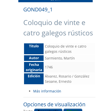
GOND049_1
Coloquio de vinte e
catro galegos rústicos
Título
Coloquio de vinte e catro
galegos rústicos
Autor
Sarmiento, Martín
Fecha
1746
originaria
Edición
Álvarez, Rosario / González
Seoane, Ernesto
Más información
Opciones de visualización