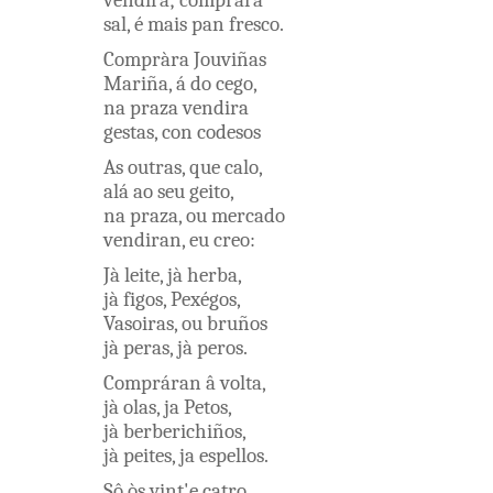
vendira
;
comprara
sal
,
é
mais
pan
fresco
.
Compràra
Jouviñas
Mariña
,
á
do
cego
,
na
praza
vendira
gestas
,
con
codesos
As
outras
,
que
calo
,
alá
ao
seu
geito
,
na
praza
,
ou
mercado
vendiran
,
eu
creo
:
Jà
leite
,
jà
herba
,
jà
figos
,
Pexégos
,
Vasoiras
,
ou
bruños
jà
peras
,
jà
peros
.
Compráran
â
volta
,
jà
olas
,
ja
Petos
,
jà
berberichiños
,
jà
peites
,
ja
espellos
.
Sô
òs
vint'e
catro