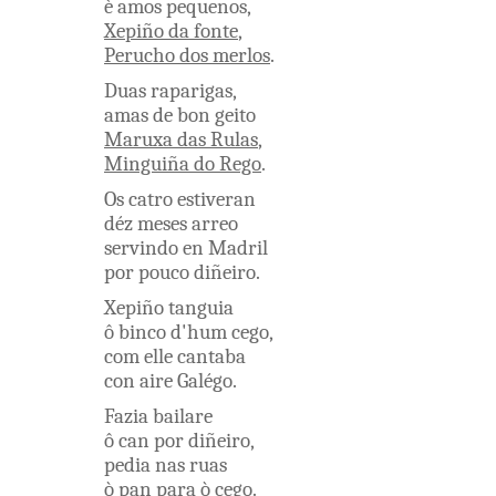
è
amos
pequenos
,
Xepiño
da
fonte
,
Perucho
dos
merlos
.
Duas
raparigas
,
amas
de
bon
geito
Maruxa
das
Rulas
,
Minguiña
do
Rego
.
Os
catro
estiveran
déz
meses
arreo
servindo
en
Madril
por
pouco
diñeiro
.
Xepiño
tanguia
ô
binco
d'hum
cego
,
com
elle
cantaba
con
aire
Galégo
.
Fazia
bailare
ô
can
por
diñeiro
,
pedia
nas
ruas
ò
pan
para
ò
cego
.