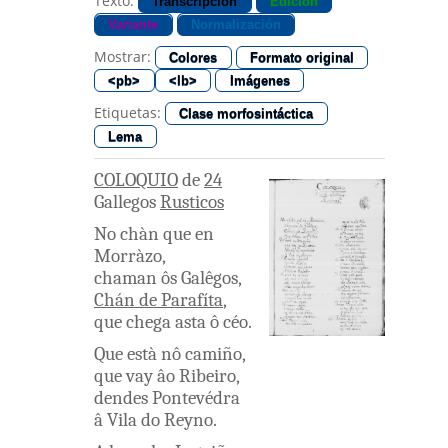
Texto:
Transcripción
Edición
Variante
Normalización
Mostrar:
Colores
Formato original
<pb>
<lb>
Imágenes
Etiquetas:
Clase morfosintáctica
Lema
COLOQUIO
de
24
Gallegos
Rusticos
No
chàn
que
en
Morràzo
,
chaman
ôs
Galêgos
,
Chán
de
Parafíta
,
que
chega
asta
ô
céo
.
Que
està
nô
camiño
,
que
vay
âo
Ribeiro
,
dendes
Pontevédra
â
Vila
do
Reyno
.