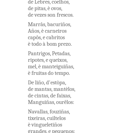
de
Lebres
,
coelhos
,
de
pitas
,
è
ovos
,
de
vezes
son
frescos
.
Marrâs
,
bacuriños
,
Años
,
è
carneiros
capôs
,
e
cabritos
è
todo
à
bom
prezo
.
Pantrìgos
,
Petadas
,
ripotes
,
e
queixos
,
mel
,
è
manteiguiñas
,
è
fruitas
do
tempo
.
De
liño
,
d'estòpa
,
de
mantas
,
mantèlos
,
de
cintas
,
de
faixas
,
Manguiñas
,
ourêlos
:
Navallas
,
fouziñas
,
tixeiras
,
cuiltelos
è
vingueletiños
grandes
,
e
pequenos
: