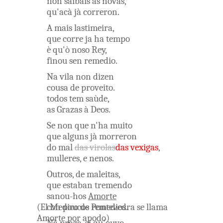
non
saibais
as
novas
,
qu'acà
jà
correron
.
A
mais
lastimeira
,
que
corre
ja
ha
tempo
è
qu'ò
noso
Rey
,
finou
sen
remedio
.
Na
vila
non
dizen
cousa
de
proveito
.
todos
tem
saùde
,
as
Grazas
à
Deos
.
Se non
que
n'ha
muito
que
alguns
jà
morreron
do
mal
das
virolas
das
vexigas
,
mulleres
,
e
nenos
.
Outros
,
de
maleitas
,
que
estaban
tremendo
sanou-hos
Amorte
(
El
con
Medico
poucos
de
Pontevedra
remedios
.
se
llama
Amorte
por
apodo
)