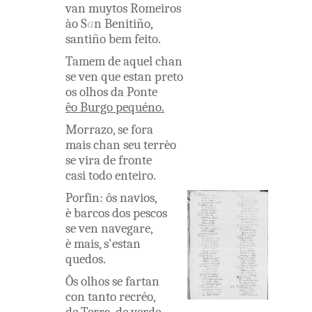
van
muytos
Romeiros
ào
S
a
n
Benitiño
,
santiño
bem
feito
.
Tamem
de aquel
chan
se
ven
que
estan
preto
os
olhos
da
Ponte
êo
Burgo
pequéno
.
Morrazo
,
se
fora
mais
chan
seu
terrèo
se
vira
de
fronte
casi
todo
enteiro
.
Porfin
:
ôs
navios
,
è
barcos
dos
pescos
se
ven
navegare
,
è
mais
,
s'estan
quedos
.
Ôs
olhos
se
fartan
con
tanto
recréo
,