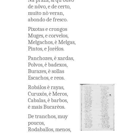
Nà
praza
,
si
qu'ouvo
de
nôvo
,
e
de
certo
,
muito
nò
veran
,
abondo
de
fresco
.
Pixotas
e
crongos
Muges
,
e
corvelos
,
Melgachos
,
è
Melgas
,
Pintos
,
e
Jorèlos
.
Panchozes
,
è
xardas
,
Polvos
,
è
badexos
,
Burazes
,
è
sollas
Escachos
,
e
reos
.
Robálos
è
rayas
,
Curuxòs
,
è
Meros
,
Cabalas
,
è
barbos
,
è
mais
Bucarèos
.
De
tranchos
,
muy
poucos
,
Rodaballos
,
menos
,