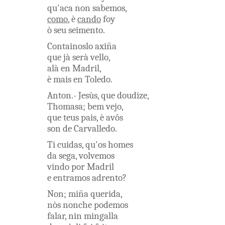
qu'aca
non
sabemos
,
como
,
è
cando
foy
ò
seu
seimento
.
Containoslo
axiña
que
jà
serà
vello
,
alà
en
Madril
,
è
mais
en
Toledo
.
Anton
.
-
Jesùs
,
que
doudize
,
Thomasa
;
bem
vejo
,
que
teus
pais
,
è
avôs
son
de
Carvalledo
.
Ti
cuidas
,
qu'os
homes
da
sega
,
volvemos
vindo
por
Madril
e
entramos
adrento
?
Non
;
miña
querida
,
nòs
nonche
podemos
falar
,
nin
mingalla