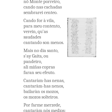
nô
Monte porreiro
,
cando
nas
cachadas
sembrarei
centeo
.
Cando
for
à
vila
,
para
meu
contento
,
verein
,
qu'as
saudades
cantando
son
menos
.
Mais
no
dia
santo
,
s'ay
Gaita
,
ou
pandeiro
,
ali
miñas
copras
faran
seu
efeuto
.
Cantaràm-has
nenas
,
cantaràm-has
nenos
,
bailaràn
os
mozos
,
os
mozos
solteiros
.
Por
farme
merzede
,
cantaràm
nòs
medios
: