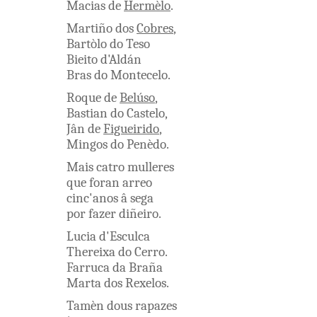
Macias
de
Hermèlo
.
Martiño
dos
Cobres
,
Bartòlo
do
Teso
Bieito
d'Aldán
Bras
do
Montecelo
.
Roque
de
Belúso
,
Bastian
do
Castelo
,
Jân
de
Figueirido
,
Mingos
do
Penèdo
.
Mais
catro
mulleres
que
foran
arreo
cinc'anos
â
sega
por
fazer
diñeiro
.
Lucia
d'Esculca
Thereixa
do
Cerro
.
Farruca
da
Braña
Marta
dos
Rexelos
.
Tamèn
dous
rapazes