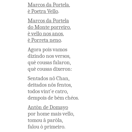
Marcos
da
Portela
,
è
Poetra
Vello
.
Marcos
da
Portela
do
Monte porreiro
,
è
vello
nos
anos
,
è
Porreta
neno
.
Agora
pois
vamos
dizindo
nos
versos
,
què
cousas
falaron
,
què
cousas
dixeron
:
Sentados
nô
Chan
,
deitados
nôs
fentos
,
todos
vint'e
catro
,
dempois
de
bém
chéos
.
Antòn
de
Domayo
por
home
mais
vello
,
tomou
â
paròla
,
falou
ò
primeiro
.