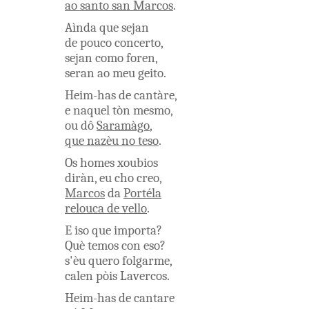
ao
santo
san
Marcos
.
Aìnda
que
sejan
de
pouco
concerto
,
sejan
como
foren
,
seran
ao
meu
geito
.
Heim-has
de
cantàre
,
e
naquel
tòn
mesmo
,
ou
dô
Saramàgo
,
que
nazèu
no
teso
.
Os
homes
xoubios
diràn
,
eu
cho
creo
,
Marcos
da
Portéla
relouca
de
vello
.
E
iso
que
importa
?
Què
temos
con
eso
?
s'èu
quero
folgarme
,
calen
pòis
Lavercos
.
Heim-has
de
cantare