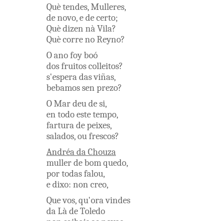
Què
tendes
,
Mulleres
,
de
novo
,
e
de
certo
;
Què
dizen
nà
Vila
?
Què
corre
no
Reyno
?
O
ano
foy
boó
dos
fruitos
colleitos
?
s'espera
das
viñas
,
bebamos
sen
prezo
?
O
Mar
deu
de
si
,
en
todo
este
tempo
,
fartura
de
peixes
,
salados
,
ou
frescos
?
Andréa
da
Chouza
muller
de
bom
quedo
,
por
todas
falou
,
e
dixo
:
non
creo
,
Que
vos
,
qu'ora
vindes
da Là
de
Toledo