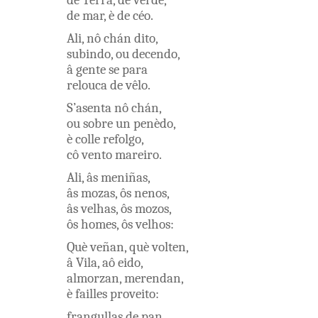
de
Terra
,
de
verde
,
de
mar
,
è
de
céo
.
Ali
,
nô
chán
dito
,
subindo
,
ou
decendo
,
â
gente
se
para
relouca
de
vêlo
.
S’asenta
nô
chán
,
ou
sobre
un
penèdo
,
è
colle
refolgo
,
cô
vento
mareiro
.
Ali
,
âs
meniñas
,
âs
mozas
,
ôs
nenos
,
âs
velhas
,
ôs
mozos
,
ôs
homes
,
ôs
velhos
:
Què
veñan
,
què
volten
,
â
Vila
,
aô
eido
,
almorzan
,
merendan
,
è
failles
proveito
:
frangullas
de
pan
,