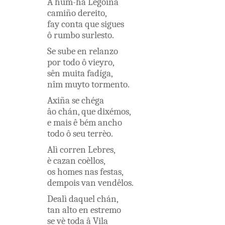
A
hum-ha
Legoiña
camiño
dereito
,
fay
conta
que
sigues
ô
rumbo
surlesto
.
Se
sube
en
relanzo
por
todo
ô
vieyro
,
sên
muita
fadíga
,
nîm
muyto
tormento
.
Axiña
se
chéga
âo
chán
,
que
dixémos
,
e
mais
ê
bém
ancho
todo
ô
seu
terrèo
.
Alì
corren
Lebres
,
è
cazan
coèllos
,
os
homes
nas
festas
,
dempois
van
vendêlos
.
Dealì
daquel
chán
,
tan
alto
en
estremo
se
vè
toda
â
Vila