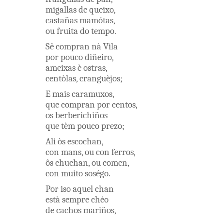
migallas
de
queixo
,
castañas
mamótas
,
ou
fruita
do
tempo
.
Sê
compran
nà
Vila
por
pouco
diñeiro
,
ameixas
è
ostras
,
centòlas
,
cranguèjos
;
E
mais
caramuxos
,
que
compran
por
centos
,
os
berberichiños
que
tèm
pouco
prezo
;
Ali
òs
escochan
,
con
mans
,
ou
con
ferros
,
ôs
chuchan
,
ou
comen
,
con
muito
soségo
.
Por
iso
aquel
chan
està
sempre
chéo
de
cachos
mariños
,