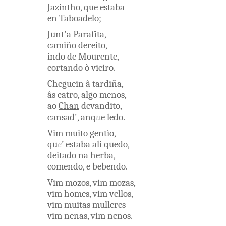
Jazintho
,
que
estaba
en
Taboadelo
;
Junt'a
Parafita
,
camiño
dereito
,
indo
de
Mourente
,
cortando
ò
vieiro
.
Cheguein
â
tardiña
,
âs
catro
,
algo
menos
,
ao
Chan
devandito
,
cansad'
,
anq
u
e
ledo
.
Vim
muito
gentìo
,
qu
e
’
estaba
ali
quedo
,
deitado
na
herba
,
comendo
,
e
bebendo
.
Vim
mozos
,
vim
mozas
,
vim
homes
,
vim
vellos
,
vim
muitas
mulleres
vim
nenas
,
vim
nenos
.