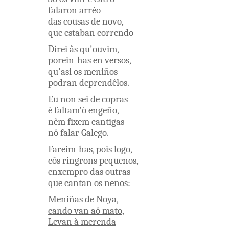
falaron
arréo
das
cousas
de
novo
,
que
estaban
correndo
Direi
âs
qu'ouvim
,
porein-has
en
versos
,
qu'asi
os
meniños
podran
deprendêlos
.
Eu
non
sei
de
copras
è
faltam'ò
engeño
,
nêm
fixem
cantigas
nô
falar
Galego
.
Fareim-has
,
pois
logo
,
côs
ringrons
pequenos
,
enxempro
das
outras
que
cantan
os
nenos
:
Meniñas
de
Noya
,
cando
van
aô
mato
,
Levan
à
merenda