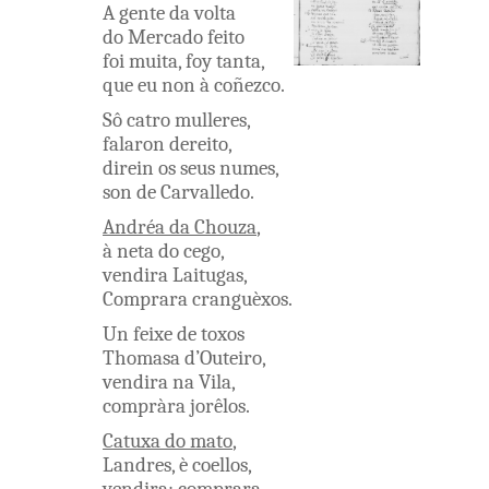
A
gente
da
volta
do
Mercado
feito
foi
muita
,
foy
tanta
,
que
eu
non
à
coñezco
.
Sô
catro
mulleres
,
falaron
dereito
,
direin
os
seus
numes
,
son
de
Carvalledo
.
Andréa
da
Chouza
,
à
neta
do
cego
,
vendira
Laitugas
,
Comprara
cranguèxos
.
Un
feixe
de
toxos
Thomasa
d’Outeiro
,
vendira
na
Vila
,
compràra
jorêlos
.
Catuxa
do
mato
,
Landres
,
è
coellos
,