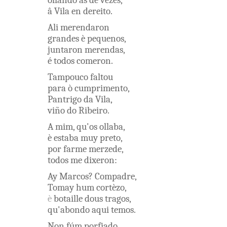
ollando
âs
de
vezes
,
â
Vila
en
dereito
.
Ali
merendaron
grandes
è
pequenos
,
juntaron
merendas
,
é
todos
comeron
.
Tampouco
faltou
para
ò
cumprimento
,
Pantrigo
da
Vila
,
viño
do
Ribeiro
.
A
mim
,
qu'os
ollaba
,
è
estaba
muy
preto
,
por
farme
merzede
,
todos
me
dixeron
:
Ay
Marcos
?
Compadre
,
Tomay
hum
cortèzo
,
è
botaille
dous
tragos
,
qu'abondo
aqui
temos
.
Non
fúm
porfiado
,