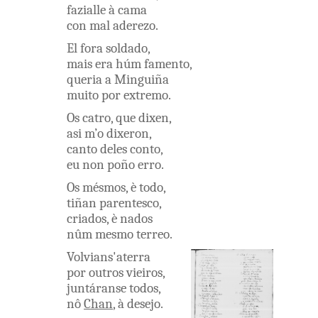
fazialle
à
cama
con
mal
aderezo
.
El
fora
soldado
,
mais
era
húm
famento
,
queria
a
Minguiña
muito
por
extremo
.
Os
catro
,
que
dixen
,
asi
m’o
dixeron
,
canto
deles
conto
,
eu
non
poño
erro
.
Os
mésmos
,
è
todo
,
tiñan
parentesco
,
criados
,
è
nados
nûm
mesmo
terreo
.
Volvians'aterra
por
outros
vieiros
,
juntáranse
todos
,
nô
Chan
,
à
desejo
.