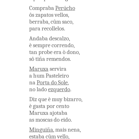
Compraba
Perúcho
ôs
zapatos
vellos
,
berraba
,
cûm
saco
,
para
recollelos
.
Andaba
descalzo
,
è
sempre
correndo
,
tan
probe
era
ò
dono
,
sô
tiña
remendos
.
Maruxa
servìra
a
hum
Pasteleiro
na
Porta
do
Sole
,
no
lado
ezquerdo
.
Diz que
è
muy
bizarro
,
è
gasta
por
cento
Maruxa
ajotaba
as
moscas
do
eido
.
Minguiña
,
mais
nena
,
estaba
cûm
vello
,