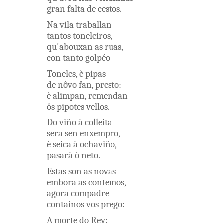
gran
falta
de
cestos
.
Na
vila
traballan
tantos
toneleiros
,
qu'abouxan
as
ruas
,
con
tanto
golpéo
.
Toneles
,
è
pipas
de
nôvo
fan
,
presto
:
è
alimpan
,
remendan
ôs
pipotes
vellos
.
Do
viño
à
colleita
sera
sen
enxempro
,
è
seica
à
ochaviño
,
pasarà
ò
neto
.
Estas
son
as
novas
embora
as
contemos
,
agora
compadre
containos
vos
prego
:
A
morte
do
Rey
: