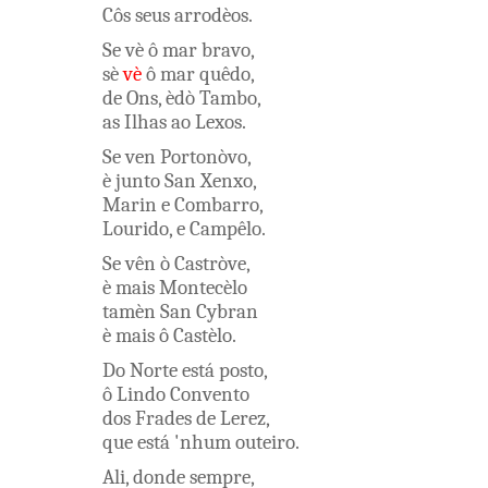
Côs
seus
arrodèos
.
Se
vè
ô
mar
bravo
,
sè
vè
ô
mar
quêdo
,
de
Ons
,
èdò
Tambo
,
as
Ilhas
ao
Lexos
.
Se
ven
Portonòvo
,
è
junto
San Xenxo
,
Marin
e
Combarro
,
Lourido
,
e
Campêlo
.
Se
vên
ò
Castròve
,
è
mais
Montecèlo
tamèn
San Cybran
è
mais
ô
Castèlo
.
Do
Norte
está
posto
,
ô
Lindo
Convento
dos
Frades
de
Lerez
,
que
está
'nhum
outeiro
.
Ali
,
donde
sempre
,