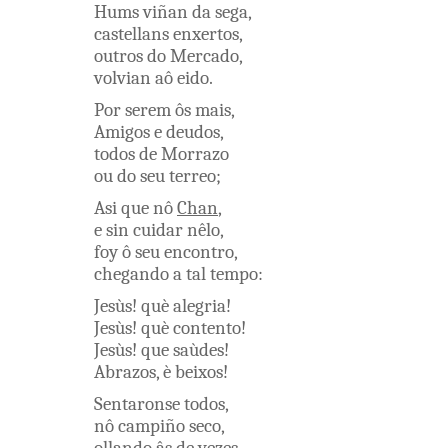
Hums
viñan
da
sega
,
castellans
enxertos
,
outros
do
Mercado
,
volvian
aô
eido
.
Por
serem
ôs
mais
,
Amigos
e
deudos
,
todos
de
Morrazo
ou
do
seu
terreo
;
Asi
que
nô
Chan
,
e
sin
cuidar
nêlo
,
foy
ô
seu
encontro
,
chegando
a
tal
tempo
:
Jesùs
!
què
alegria
!
Jesùs
!
què
contento
!
Jesùs
!
que
saùdes
!
Abrazos
,
è
beixos
!
Sentaronse
todos
,
nô
campiño
seco
,