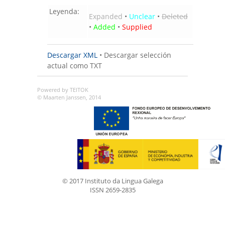
Leyenda:
Expanded
•
Unclear
•
Deleted
•
Added
•
Supplied
Descargar XML
•
Descargar selección
actual como TXT
Powered by TEITOK
© Maarten Janssen, 2014
© 2017 Instituto da Lingua Galega
ISSN 2659-2835