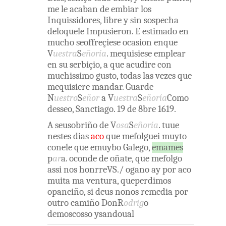
me
le
acaban
de
embiar
los
Inquissidores
,
libre
y
sin
sospecha
deloquele
Impusieron
.
E
estimado
en
mucho
seoffreçiese
ocasion
enque
V
uestra
S
eñoría
.
mequisiese
emplear
en
su
serbiçio
,
a
que
acudire
con
muchissimo
gusto
,
todas
las
vezes
que
mequisiere
mandar
.
Guarde
N
uestro
S
eñor
a
V
uestra
S
eñoría
Como
desseo
,
Sanctiago
.
19
de
8bre
1619
.
A
seusobriño
de
V
osa
S
eñoría
.
tuue
nestes
dias
aco
que
mefolguei
muyto
conele
que
emuybo
Galego
,
emames
p
ar
a
.
oconde
de
oñate
,
que
mefolgo
assi
nos
honrreVS
.
/
ogano
ay
por
aco
muita
ma
ventura
,
queperdimos
opanciño
,
si
deus
nonos
remedia
por
outro
camiño
DonR
odrig
o
demoscosso
ysandoual