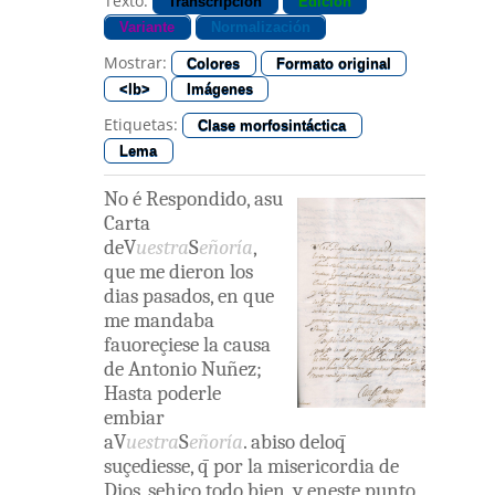
Texto:
Transcripción
Edición
Variante
Normalización
Mostrar:
Colores
Formato original
<lb>
Imágenes
Etiquetas:
Clase morfosintáctica
Lema
No
é
Respondido
,
asu
Carta
deV
uestra
S
eñoría
,
que
me
dieron
los
dias
pasados
,
en
que
me
mandaba
fauoreçiese
la
causa
de
Antonio
Nuñez
;
Hasta
poderle
embiar
aV
uestra
S
eñoría
.
abiso
deloq̄
suçediesse
,
q̄
por
la
misericordia
de
Dios
,
sehiço
todo
bien
,
y
eneste
punto
,