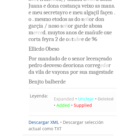
Juana
e
dona
costança
veixo
as
mans
.
e
meu
secretayro
e
meu
algaçil
façen
.
o
.
mesmo
etodos
as
do
s
eñ
or
don
garçía
/
noso
s
eñ
or
garde
abosa
m
erce
d
.
muytos
anos
de
mañufe
oxe
corta
feyra
2
de
o
u
t
ubr
e
de
96
Ellicdo
Obeso
Por
mandado
de o
senor
lecençeado
pedro
deoveso
deoriona
correg
edo
r
da
vila
de
vayona
por
sua
magestade
Benjto
balberde
Leyenda:
Expanded
•
Unclear
•
Deleted
•
Added
•
Supplied
Descargar XML
•
Descargar selección
actual como TXT