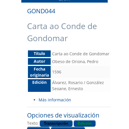
GOND044
Carta ao Conde de
Gondomar
Título
Carta ao Conde de Gondomar
Autor
Obeso de Oriona, Pedro
Fecha
1596
originaria
Edición
Álvarez, Rosario / González
Seoane, Ernesto
Más información
Opciones de visualización
Texto:
Transcripción
Edición