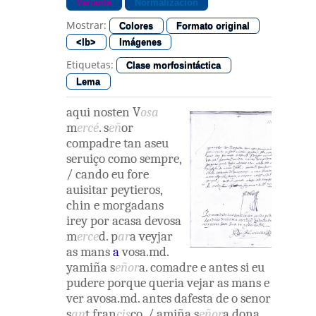
Variante
Normalización
Mostrar:
Colores
Formato original
<lb>
Imágenes
Etiquetas:
Clase morfosintáctica
Lema
aqui
nosten
V
osa
m
ercé
.
s
eñ
or
compadre
tan
aseu
seruiço
como
sempre
,
/
cando
eu
fore
auisitar
peytieros
,
chin
e
morgadans
irey
por acasa
devosa
m
erce
d
.
p
ar
a
veyjar
as
mans
a
vosa.md
.
yamiña
s
eñor
a
.
comadre
e
antes
si
eu
pudere
porque
queria
vejar
as
mans
e
ver
avosa.md
.
antes
dafesta
de o
senor
s
an
t
fran
cis
co
,
/
amiña
s
eñor
a
dona