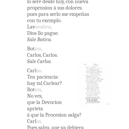
lo
seré
desde
hoy
,
con
nueva
propension
á
sus
dolores
.
pues
para
serlo
me
empeñas
con
tu
exemplo
.
Lav
andera
.
Dios
llo
pague
.
Sale
Botica
.
Bot
ica
.
Carlos
,
Carlos
.
Sale
Carlos
.
Carl
os
.
Ten
paciencia
:
hay
tal
Carlear
?
Bot
ica
.
No
ves
,
que
la
Devocion
aprieta
á
que
la
Procesion
salga
?
Carl
os
.
Pues
salga
,
que
ya
debiera