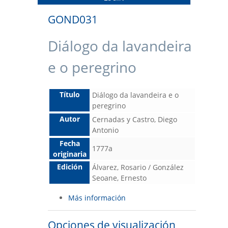
GOND031
Diálogo da lavandeira
e o peregrino
Título
Diálogo da lavandeira e o
peregrino
Autor
Cernadas y Castro, Diego
Antonio
Fecha
1777a
originaria
Edición
Álvarez, Rosario / González
Seoane, Ernesto
Más información
Opciones de visualización