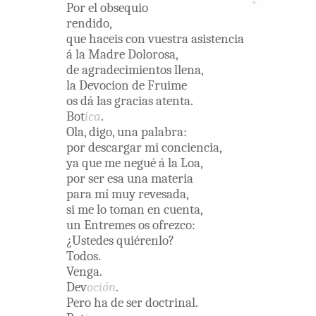
Por
el
obsequio
rendido
,
que
haceis
con
vuestra
asistencia
á
la
Madre
Dolorosa
,
de
agradecimientos
llena
,
la
Devocion
de
Fruime
os
dá
las
gracias
atenta
.
Bot
ica
.
Ola
,
digo
,
una
palabra
:
por
descargar
mi
conciencia
,
ya
que
me
negué
á
la
Loa
,
por
ser
esa
una
materia
para
mí
muy
revesada
,
si
me
lo
toman
en
cuenta
,
un
Entremes
os
ofrezco
:
¿
Ustedes
quiérenlo
?
Todos
.
Venga
.
Dev
oción
.
Pero
ha
de
ser
doctrinal
.