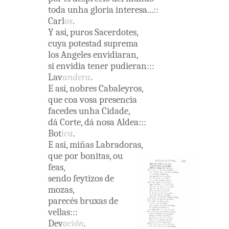
toda
unha
gloria
interesa
...
:
:
Carl
os
.
Y
así
,
puros
Sacerdotes
,
cuya
potestad
suprema
los
Angeles
envidiaran
,
si
envidia
tener
pudieran
:
:
:
Lav
andera
.
E
así
,
nobres
Cabaleyros
,
que
coa
vosa
presencia
facedes
unha
Cidade
,
dá
Corte
,
dá
nosa
Aldea
:
:
:
Bot
ica
.
E
así
,
miñas
Labradoras
,
que
por
bonitas
,
ou
feas
,
sendo
feytizos
de
mozas
,
parecés
bruxas
de
vellas
:
:
:
Dev
oción
.