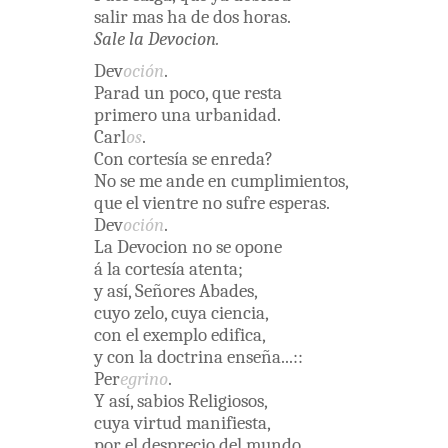
salir
mas
ha
de
dos
horas
.
Sale
la
Devocion
.
Dev
oción
.
Parad
un
poco
,
que
resta
primero
una
urbanidad
.
Carl
os
.
Con
cortesía
se
enreda
?
No
se
me
ande
en
cumplimientos
,
que
el
vientre
no
sufre
esperas
.
Dev
oción
.
La
Devocion
no
se
opone
á
la
cortesía
atenta;
y
así
,
Señores
Abades
,
cuyo
zelo
,
cuya
ciencia
,
con
el
exemplo
edifica
,
y
con
la
doctrina
enseña
...
:
:
Per
egrino
.
Y
así
,
sabios
Religiosos
,
cuya
virtud
manifiesta
,
por
el
desprecio
del
mundo