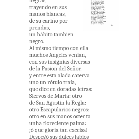
negras
,
trayendo
en
sus
manos
blancas
,
de
su
cariño
por
prendas
,
un
hábito
tambien
negro
.
Al
mismo
tiempo
con
ella
muchos
Angeles
venian
,
con
sus
insignias
diversas
de
la
Pasion
del
Señor
,
y
entre
esta
alada
caterva
uno
un
rótulo
traía
,
que
dice
en
doradas
letras
:
Siervos
de
María
:
otro
de
San
Agustin
la
Regla
:
otro
Escapularios
negros
:
otro
en
sus
manos
ostenta
unha
floreciente
palma
:
¡
ó
que
gloria
tan
excelsa
!
Despegó
sus
dulces
labios