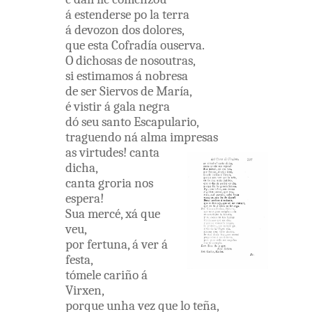
á
estenderse
po la
terra
á
devozon
dos
dolores
,
que
esta
Cofradía
ouserva
.
O
dichosas
de
nosoutras
,
si
estimamos
á
nobresa
de
ser
Siervos
de
María
,
é
vistir
á
gala
negra
dó
seu
santo
Escapulario
,
traguendo
ná
alma
impresas
as
virtudes
!
canta
dicha
,
canta
groria
nos
espera
!
Sua
mercé
,
xá
que
veu
,
por
fertuna
,
á
ver
á
festa
,
tómele
cariño
á
Virxen
,
porque
unha
vez
que
lo
teña
,