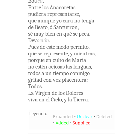
Bot
ica
.
Entre
los
Anacoretas
pudiera
representarse
,
que
aunque
yo
cara
no
tenga
de
Beato
,
ó
Santurron
,
sé
muy
bien
en
qué
se
peca
.
Dev
oción
.
Pues
de
este
modo
permito
,
que
se
represente
,
y
mientras
,
porque
en
culto
de
María
no
estén
ociosas
las
lenguas
,
todos
á
un
tiempo
conmigo
gritad
con
voz
placentera
:
Todos
.
La
Virgen
de
los
Dolores
viva
en
el
Cielo
,
y
la
Tierra
.
Leyenda:
Expanded
•
Unclear
•
Deleted
•
Added
•
Supplied