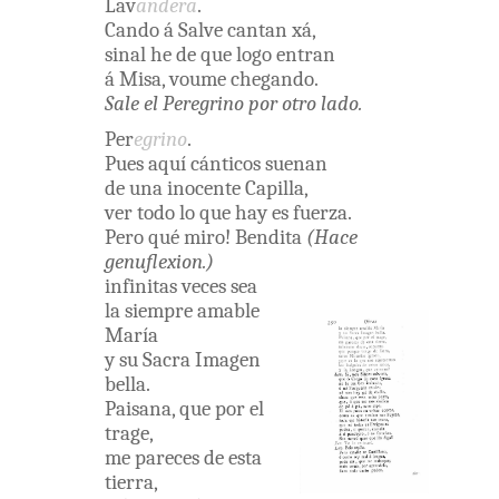
Lav
andera
.
Cando
á
Salve
cantan
xá
,
sinal
he
de
que
logo
entran
á
Misa
,
voume
chegando
.
Sale
el
Peregrino
por
otro
lado
.
Per
egrino
.
Pues
aquí
cánticos
suenan
de
una
inocente
Capilla
,
ver
todo
lo
que
hay
es
fuerza
.
Pero
qué
miro
!
Bendita
(
Hace
genuflexion
.
)
infinitas
veces
sea
la
siempre
amable
María
y
su
Sacra
Imagen
bella
.
Paisana
,
que
por
el
trage
,
me
pareces
de
esta
tierra,