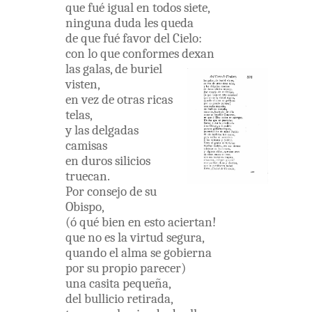
que
fué
igual
en
todos
siete
,
ninguna
duda
les
queda
de
que
fué
favor
del
Cielo
:
con
lo
que
conformes
dexan
las
galas
,
de
buriel
visten
,
en
vez
de
otras
ricas
telas
,
y
las
delgadas
camisas
en
duros
silicios
truecan
.
Por
consejo
de
su
Obispo
,
(
ó
qué
bien
en
esto
aciertan
!
que
no
es
la
virtud
segura
,
quando
el
alma
se
gobierna
por
su
propio
parecer
)
una
casita
pequeña
,
del
bullicio
retirada
,