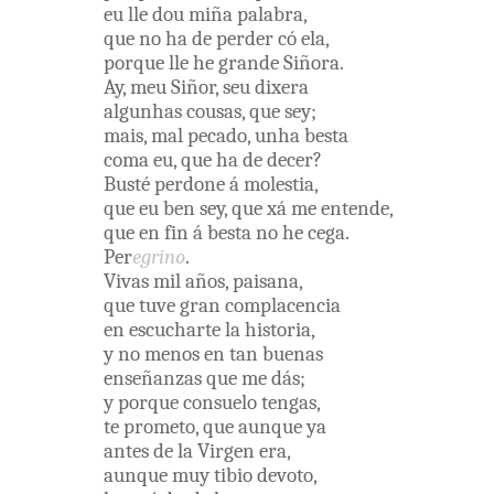
eu
lle
dou
miña
palabra
,
que
no ha
de
perder
có ela
,
porque
lle
he
grande
Siñora
.
Ay
,
meu
Siñor
,
seu
dixera
algunhas
cousas
,
que
sey
;
mais
,
mal pecado
,
unha
besta
coma
eu
,
que
ha
de
decer
?
Busté
perdone
á
molestia
,
que
eu
ben
sey
,
que
xá
me
entende
,
que
en
fin
á
besta
no he
cega
.
Per
egrino
.
Vivas
mil
años
,
paisana
,
que
tuve
gran
complacencia
en
escucharte
la
historia
,
y
no
menos
en
tan
buenas
enseñanzas
que
me
dás
;
y
porque
consuelo
tengas
,
te
prometo
,
que
aunque
ya
antes
de
la
Virgen
era
,
aunque
muy
tibio
devoto
,