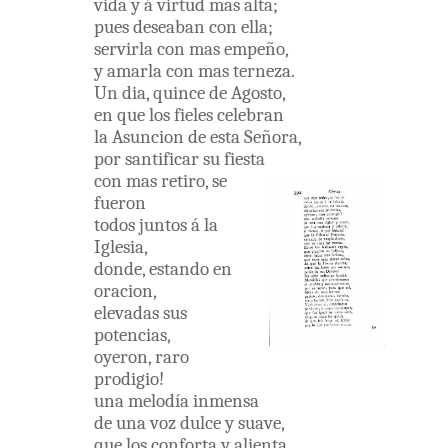
vida
y
á
virtud
mas
alta
;
pues
deseaban
con
ella
;
servirla
con
mas
empeño
,
y
amarla
con
mas
terneza
.
Un
dia
,
quince
de
Agosto
,
en
que
los
fieles
celebran
la
Asuncion
de
esta
Señora
,
por
santificar
su
fiesta
con
mas
retiro
,
se
fueron
todos
juntos
á
la
Iglesia
,
donde
,
estando
en
oracion
,
elevadas
sus
potencias
,
oyeron
,
raro
prodigio
!
una
melodía
inmensa
de
una
voz
dulce
y
suave
,
que
los
conforta
y
alienta
,