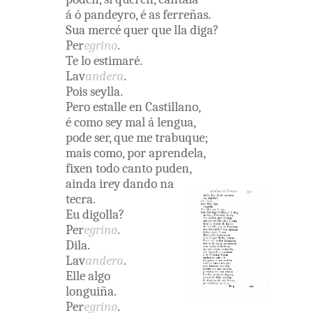
á ó
pandeyro
,
é
as
ferreñas
.
Sua
mercé
quer
que
lla
diga
?
Per
egrino
.
Te
lo
estimaré
.
Lav
andera
.
Pois
seylla
.
Pero
estalle
en
Castillano
,
é
como
sey
mal
á
lengua
,
pode
ser
,
que
me
trabuque
;
mais
como
,
por
aprendela
,
fixen
todo
canto
puden
,
ainda
irey
dando
na
tecra
.
Eu
digolla
?
Per
egrino
.
Dila
.
Lav
andera
.
Elle
algo
longuiña
.
Per
egrino
.