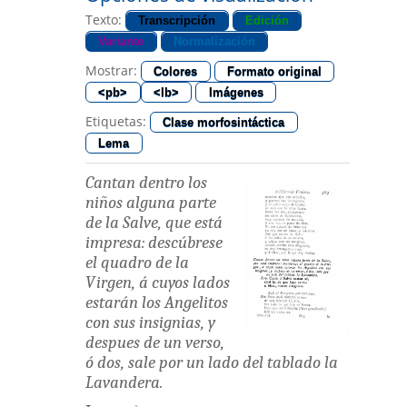
Texto:
Transcripción
Edición
Variante
Normalización
Mostrar:
Colores
Formato original
<pb>
<lb>
Imágenes
Etiquetas:
Clase morfosintáctica
Lema
Cantan
dentro
los
niños
alguna
parte
de
la
Salve
,
que
está
impresa
:
descúbrese
el
quadro
de
la
Virgen
,
á
cuyos
lados
estarán
los
Angelitos
con
sus
insignias
,
y
despues
de
un
verso
,
ó
dos
,
sale
por
un
lado
del
tablado
la
Lavandera
.