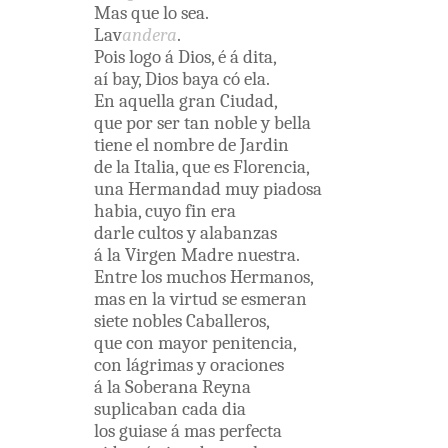
Mas
que
lo
sea
.
Lav
andera
.
Pois
logo
á
Dios
,
é
á
dita
,
aí
bay
,
Dios
baya
có ela
.
En
aquella
gran
Ciudad
,
que
por
ser
tan
noble
y
bella
tiene
el
nombre
de
Jardin
de
la
Italia
,
que
es
Florencia
,
una
Hermandad
muy
piadosa
habia
,
cuyo
fin
era
darle
cultos
y
alabanzas
á
la
Virgen
Madre
nuestra
.
Entre
los
muchos
Hermanos
,
mas
en
la
virtud
se
esmeran
siete
nobles
Caballeros
,
que
con
mayor
penitencia
,
con
lágrimas
y
oraciones
á
la
Soberana
Reyna
suplicaban
cada
dia
los
guiase
á
mas
perfecta