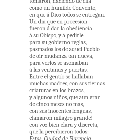
tomaron
,
haciendo
de
ella
como
un
humilde
Convento
,
en
que
á
Dios
todos
se
entregan
.
Un
dia
que
en
procesion
fueron
á
dar
la
obediencia
á
su
Obispo
,
y
á
pedirle
para
su
gobierno
reglas
,
pasmados
los
de
aquel
Pueblo
de
oir
mudanza
tan
nueva
,
para
verlos
se
asomaban
á
las
ventanas
y
puertas
.
Entre
el
gentío
se
hallaban
muchas
madres
,
con
sus
tiernas
criaturas
en
los
brazos
,
y
algunos
niños
,
que
aun
eran
de
cinco
meses
no
mas
,
con
sus
inocentes
lenguas
,
clamaron
milagro
grande
!
con
voz
bien
clara
y
discreta
,
que
la
percibieron
todos
:
Estos
,
Ciudad
de
Florencia
,