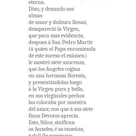
eterna
.
Dixo
,
y
dexando
sus
almas
de
amor
y
dulzura
llenas
,
desapareció
la
Virgen
,
que
para
mas
evidencia
,
despues
á
San
Pedro
Martir
(
á
quien
el
Papa
encomienda
de
este
suceso
el
exámen
)
le
mostró
siete
azucenas
,
que
los
Angeles
cogian
en
una
hermosa
floresta
,
y
presentándolas
luego
á
la
Virgen
pura
y
bella
,
en
sus
virginales
pechos
las
colocaba
por
muestra
del
amor
,
con
que
á
sus
siete
finos
Devotos
aprecia
.
Esto
,
Siñor
,
sinifican
os
Anxeles
,
é
as
enseñas
,
é
dali
lle
comenzou