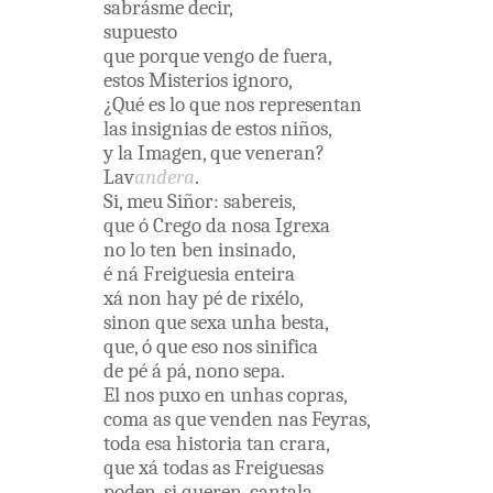
sabrásme
decir
,
supuesto
que
porque
vengo
de
fuera
,
estos
Misterios
ignoro
,
¿
Qué
es
lo
que
nos
representan
las
insignias
de
estos
niños
,
y
la
Imagen
,
que
veneran
?
Lav
andera
.
Si
,
meu
Siñor
:
sabereis
,
que
ó
Crego
da
nosa
Igrexa
no lo
ten
ben
insinado
,
é
ná
Freiguesia
enteira
xá
non
hay
pé
de
rixélo
,
sinon
que
sexa
unha
besta
,
que
,
ó
que
eso
nos
sinifica
de
pé
á
pá
,
nono
sepa
.
El
nos
puxo
en unhas
copras
,
coma
as
que
venden
nas
Feyras
,
toda
esa
historia
tan
crara
,
que
xá
todas
as
Freiguesas
poden
,
si
queren
,
cantala