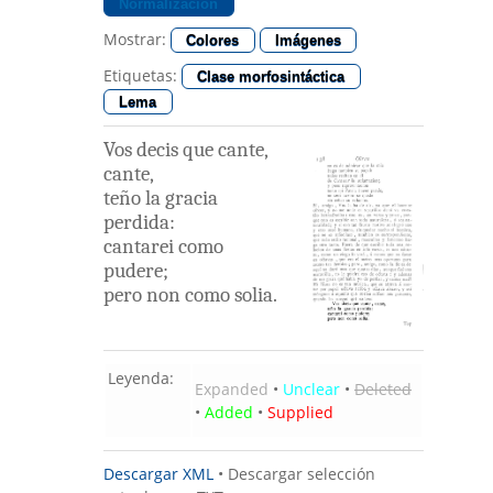
Normalización
Mostrar:
Colores
Imágenes
Etiquetas:
Clase morfosintáctica
Lema
Vos
decis
que
cante
,
cante
,
teño
la
gracia
perdida
:
cantarei
como
pudere
;
pero
non
como
solia
.
Leyenda:
Expanded
•
Unclear
•
Deleted
•
Added
•
Supplied
Descargar XML
•
Descargar selección