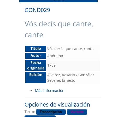
GOND029
Vós decís que cante,
cante
Título
Vós decís que cante, cante
Autor
Anónimo
Fecha
1759
originaria
Edición
Álvarez, Rosario / González
Seoane, Ernesto
Más información
Opciones de visualización
Texto:
Transcripción
Variante