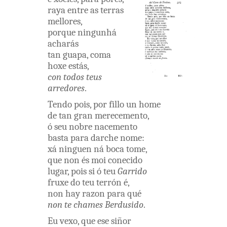
raya
entre
as
terras
mellores
,
porque
ningunhá
acharás
tan
guapa
,
coma
hoxe
estás
,
con
todos
teus
arredores
.
Tendo
pois
,
por
fillo
un
home
de
tan
gran
merecemento
,
ó
seu
nobre
nacemento
basta
para
darche
nome
:
xá
ninguen
ná
boca
tome
,
que
non
és
moi
conecido
lugar
,
pois
si
ó
teu
Garrido
fruxe
do
teu
terrón
é
,
non
hay
razon
para
qué
non
te
chames
Berdusido
.
Eu
vexo
,
que
ese
siñor