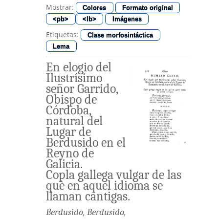
Mostrar:
Colores
Formato original
<pb>
<lb>
Imágenes
Etiquetas:
Clase morfosintáctica
Lema
En
elogio
del
Ilustrísimo
señor
Garrido
,
Obispo
de
Córdoba
,
natural
del
Lugar
de
Berdusido
en
el
Reyno
de
Galicia
.
Copla
gallega
vulgar
de
las
què
en
aquel
idioma
se
llaman
cantigas
.
Berdusido
,
Berdusido
,