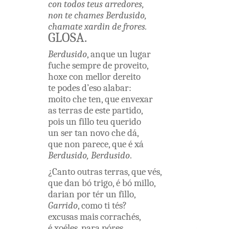
con
todos
teus
arredores
,
non
te
chames
Berdusido
,
chamate
xardin
de
frores
.
GLOSA
.
Berdusido
,
anque
un
lugar
fuche
sempre
de
proveito
,
hoxe
con
mellor
dereito
te
podes
d’eso
alabar
:
moito
che
ten
,
que
envexar
as
terras
de este
partido
,
pois
un
fillo
teu
querido
un
ser
tan
novo
che
dá
,
que
non
parece
,
que
é
xá
Berdusido
,
Berdusido
.
¿
Canto
outras
terras
,
que
vés
,
que
dan
bó
trigo
,
é
bó
millo
,
darian
por
tér
un
fillo
,
Garrido
,
como
ti
tés
?
excusas
mais
corrachés
,
é
xoéles
,
para
póres
,