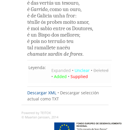
é
das
vertús
un
tesouro
,
é
Garrido
,
como
un
ouro
,
é
de
Galicia
unha
fror
:
ténlle
ós
probes
moito
amor
,
é
moi
sabio
entre
os
Doutores
,
é
un
Bispo
dos
mellores
;
é
pois
no
terruño
teu
tal
ramallete
nacéu
chamate
xardin
de
frores
.
Leyenda:
Expanded
•
Unclear
•
Deleted
•
Added
•
Supplied
Descargar XML
•
Descargar selección
actual como TXT
Powered by TEITOK
© Maarten Janssen, 2014