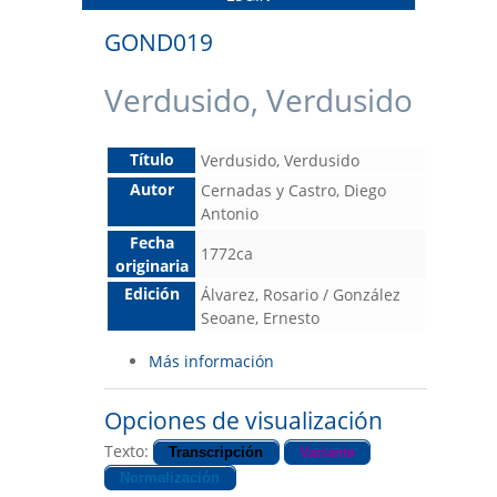
GOND019
Verdusido, Verdusido
Título
Verdusido, Verdusido
Autor
Cernadas y Castro, Diego
Antonio
Fecha
1772ca
originaria
Edición
Álvarez, Rosario / González
Seoane, Ernesto
Más información
Opciones de visualización
Texto:
Transcripción
Variante
Normalización