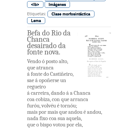
<lb>
Imágenes
Etiquetas:
Clase morfosintáctica
Lema
Befa
do
Rio
da
Chanca
desairado
da
fonte
nova
.
Vendo
ó
posto
alto
,
que
atranca
á
fonte
do
Castiñeiro
,
sae
á
opoñerse
un
regueiro
á
carreira
,
dando
á a
Chanca
coa
cobiza
,
con
que
arranca
furóu
,
volvéu
é
tornóu
;
mais
por
mais
que
andou
é
andou
,
nada
fixo
coa
sua
aquela
,
que
o
bispo
votou
por
ela
,