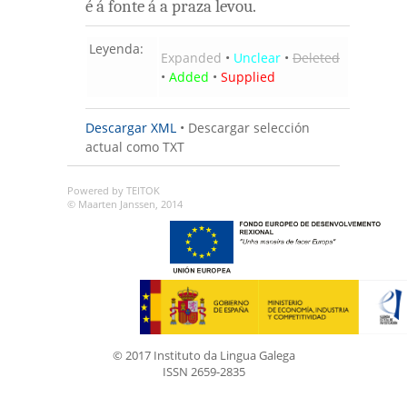
é
á
fonte
á a
praza
levou
.
Leyenda:
Expanded
•
Unclear
•
Deleted
•
Added
•
Supplied
Descargar XML
•
Descargar selección
actual como TXT
Powered by TEITOK
© Maarten Janssen, 2014
© 2017 Instituto da Lingua Galega
ISSN 2659-2835