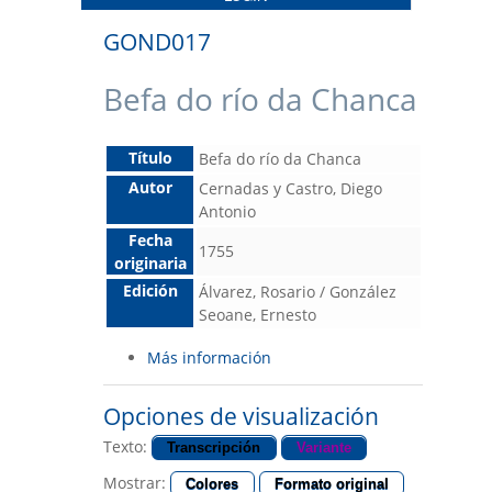
GOND017
Befa do río da Chanca
Título
Befa do río da Chanca
Autor
Cernadas y Castro, Diego
Antonio
Fecha
1755
originaria
Edición
Álvarez, Rosario / González
Seoane, Ernesto
Más información
Opciones de visualización
Texto:
Transcripción
Variante
Mostrar:
Colores
Formato original